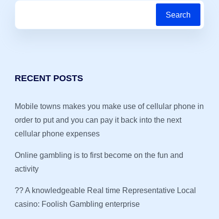
Search
RECENT POSTS
Mobile towns makes you make use of cellular phone in
order to put and you can pay it back into the next
cellular phone expenses
Online gambling is to first become on the fun and
activity
?? A knowledgeable Real time Representative Local
casino: Foolish Gambling enterprise