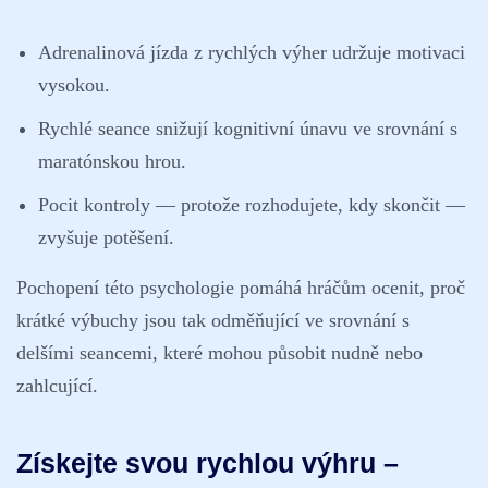
Adrenalinová jízda z rychlých výher udržuje motivaci
vysokou.
Rychlé seance snižují kognitivní únavu ve srovnání s
maratónskou hrou.
Pocit kontroly — protože rozhodujete, kdy skončit —
zvyšuje potěšení.
Pochopení této psychologie pomáhá hráčům ocenit, proč
krátké výbuchy jsou tak odměňující ve srovnání s
delšími seancemi, které mohou působit nudně nebo
zahlcující.
Získejte svou rychlou výhru –