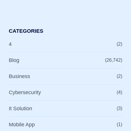
CATEGORIES
4
(2)
Blog
(26,742)
Business
(2)
Cybersecurity
(4)
It Solution
(3)
Mobile App
(1)