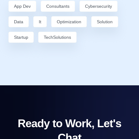
App Dev
Consultants
Cybersecurity
Data
It
Optimization
Solution
Startup
TechSolutions
Ready to Work, Let's
Chat