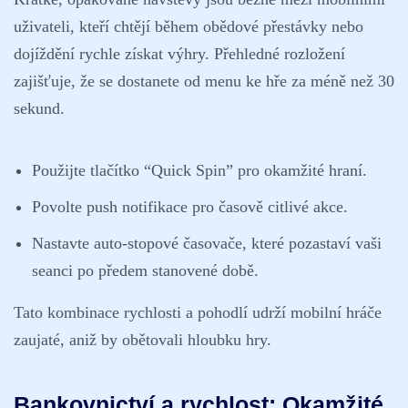
uživateli, kteří chtějí během obědové přestávky nebo
dojíždění rychle získat výhry. Přehledné rozložení
zajišťuje, že se dostanete od menu ke hře za méně než 30
sekund.
Použijte tlačítko “Quick Spin” pro okamžité hraní.
Povolte push notifikace pro časově citlivé akce.
Nastavte auto‑stopové časovače, které pozastaví vaši
seanci po předem stanovené době.
Tato kombinace rychlosti a pohodlí udrží mobilní hráče
zaujaté, aniž by obětovali hloubku hry.
Bankovnictví a rychlost: Okamžité