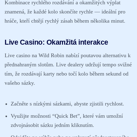
Kombinace rychlého rozdávání a okamžitých výplat
znamená, že každé kolo skončíte rychle — ideální pro
hráče, kteří chtějí rychlý zásah během několika minut.
Live Casino: Okamžitá interakce
Live casino na Wild Robin nabízí poutavou alternativu k
přednahraným slotům. Live dealery udržují tempo svižné
tím, že rozdávají karty nebo točí kolo během sekund od
vašeho sázky.
Začněte s nízkými sázkami, abyste zjistili rychlost.
Využijte možnosti “Quick Bet”, které vám umožní
zdvojnásobit sázku jedním kliknutím.