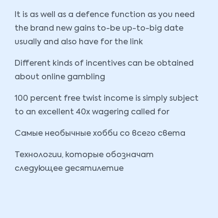
It is as well as a defence function as you need
the brand new gains to-be up-to-big date
usually and also have for the link
Different kinds of incentives can be obtained
about online gambling
100 percent free twist income is simply subject
to an excellent 40x wagering called for
Самые необычные хобби со всего света
Технологии, которые обозначат
следующее десятилетие