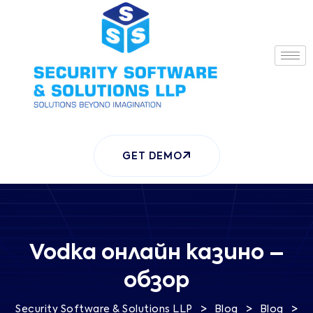
GET DEMO
Vodka онлайн казино –
обзор
>
>
>
Security Software & Solutions LLP
Blog
Blog