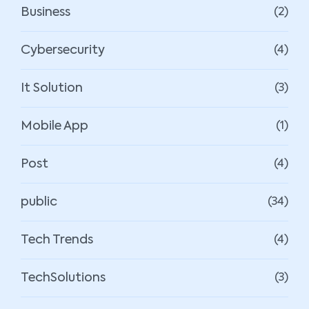
Business
(2)
Cybersecurity
(4)
It Solution
(3)
Mobile App
(1)
Post
(4)
public
(34)
Tech Trends
(4)
TechSolutions
(3)