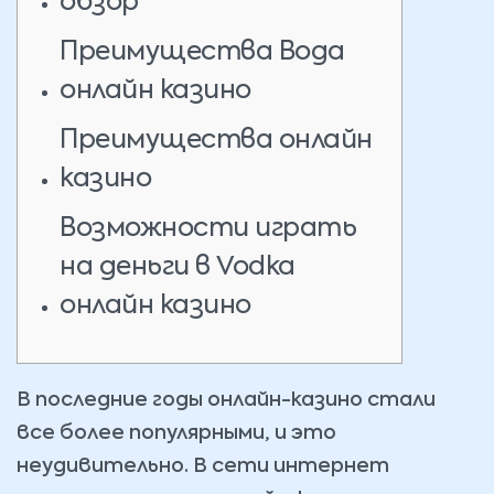
обзор
Преимущества Вода
онлайн казино
Преимущества онлайн
казино
Возможности играть
на деньги в Vodka
онлайн казино
В последние годы онлайн-казино стали
все более популярными, и это
неудивительно. В сети интернет