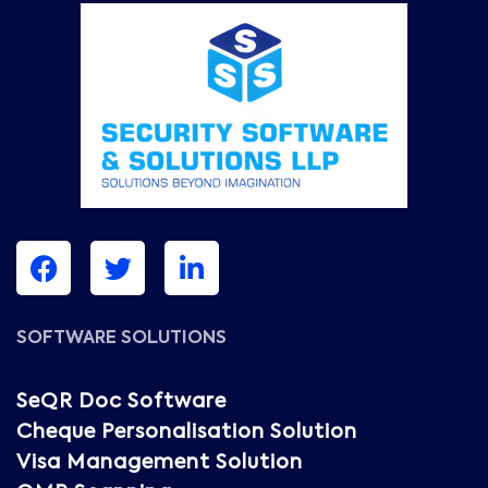
SOFTWARE SOLUTIONS
SeQR Doc Software
Cheque Personalisation Solution
Visa Management Solution