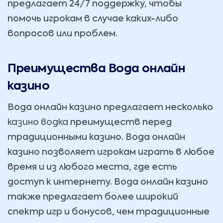
предлагает 24/7 поддержку, чтобы
помочь игрокам в случае каких-либо
вопросов или проблем.
Преимущества Вода онлайн
казино
Вода онлайн казино предлагает несколько
казино водка
преимуществ перед
традиционными казино. Вода онлайн
казино позволяет игрокам играть в любое
время и из любого места, где есть
доступ к интернету. Вода онлайн казино
также предлагает более широкий
спектр игр и бонусов, чем традиционные