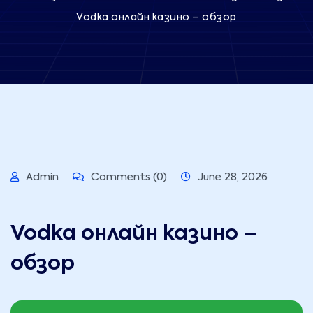
Vodka онлайн казино – обзор
Admin
Comments (0)
June 28, 2026
Vodka онлайн казино –
обзор