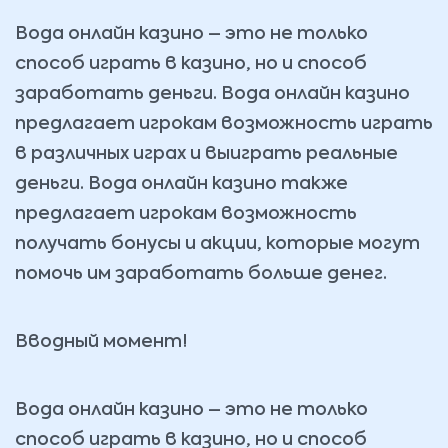
Вода онлайн казино – это не только
способ играть в казино, но и способ
заработать деньги. Вода онлайн казино
предлагает игрокам возможность играть
в различных играх и выиграть реальные
деньги. Вода онлайн казино также
предлагает игрокам возможность
получать бонусы и акции, которые могут
помочь им заработать больше денег.
Вводный момент!
Вода онлайн казино – это не только
способ играть в казино, но и способ