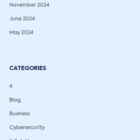
November 2024
June 2024
May 2024
CATEGORIES
4
Blog
Business
Cybersecurity