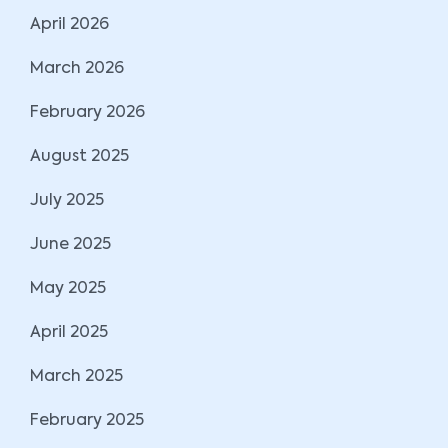
April 2026
March 2026
February 2026
August 2025
July 2025
June 2025
May 2025
April 2025
March 2025
February 2025