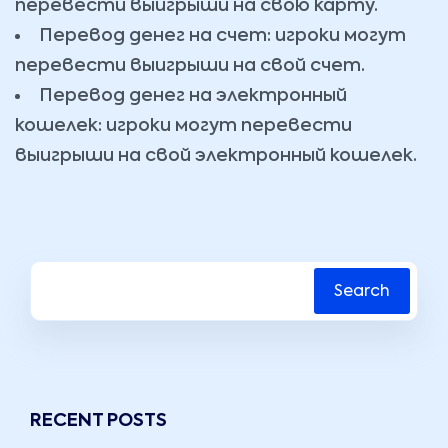
перевести выигрыши на свою карту.
Перевод денег на счет: игроки могут
перевести выигрыши на свой счет.
Перевод денег на электронный
кошелек: игроки могут перевести
выигрыши на свой электронный кошелек.
Search
RECENT POSTS