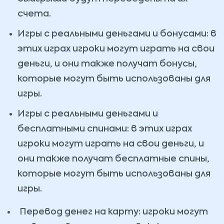
счета.
Игры с реальными деньгами и бонусами: в
этих играх игроки могут играть на свои
деньги, и они также получат бонусы,
которые могут быть использованы для
игры.
Игры с реальными деньгами и
бесплатными спинами: в этих играх
игроки могут играть на свои деньги, и
они также получат бесплатные спины,
которые могут быть использованы для
игры.
Перевод денег на карту: игроки могут