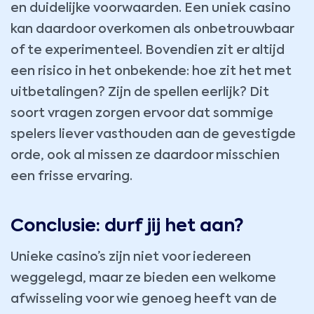
en duidelijke voorwaarden. Een uniek casino
kan daardoor overkomen als onbetrouwbaar
of te experimenteel. Bovendien zit er altijd
een risico in het onbekende: hoe zit het met
uitbetalingen? Zijn de spellen eerlijk? Dit
soort vragen zorgen ervoor dat sommige
spelers liever vasthouden aan de gevestigde
orde, ook al missen ze daardoor misschien
een frisse ervaring.
Conclusie: durf jij het aan?
Unieke casino’s zijn niet voor iedereen
weggelegd, maar ze bieden een welkome
afwisseling voor wie genoeg heeft van de