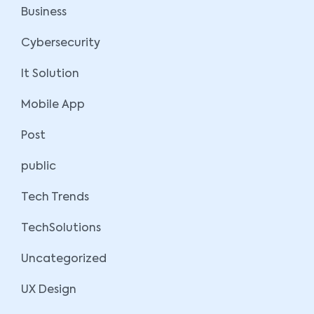
Business
Cybersecurity
It Solution
Mobile App
Post
public
Tech Trends
TechSolutions
Uncategorized
UX Design