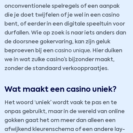
onconventionele spelregels of een aanpak
die je doet twijfelen of je wel in een casino
bent, of eerder in een digitale speeltuin voor
durfallen. Wie op zoek is naar iets anders dan
de doorsnee gokervaring, kan zijn geluk
beproeven bij een
casino unique
. Hier duiken
we in wat zulke casino’s bijzonder maakt,
zonder de standaard verkooppraatjes.
Wat maakt een casino uniek?
Het woord ‘uniek’ wordt vaak te pas en te
onpas gebruikt, maar in de wereld van online
gokken gaat het om meer dan alleen een
afwijkend kleurenschema of een andere lay-