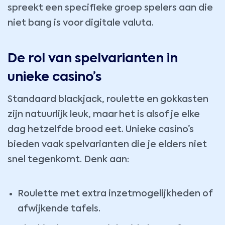
spreekt een specifieke groep spelers aan die
niet bang is voor digitale valuta.
De rol van spelvarianten in
unieke casino’s
Standaard blackjack, roulette en gokkasten
zijn natuurlijk leuk, maar het is alsof je elke
dag hetzelfde brood eet. Unieke casino’s
bieden vaak spelvarianten die je elders niet
snel tegenkomt. Denk aan:
Roulette met extra inzetmogelijkheden of
afwijkende tafels.