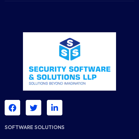
SOFTWARE SOLUTIONS