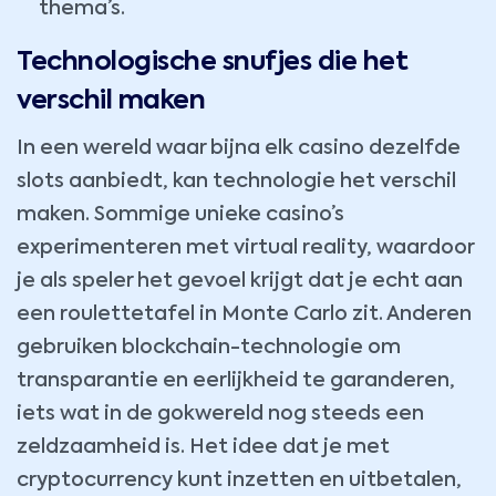
thema’s.
Technologische snufjes die het
verschil maken
In een wereld waar bijna elk casino dezelfde
slots aanbiedt, kan technologie het verschil
maken. Sommige unieke casino’s
experimenteren met virtual reality, waardoor
je als speler het gevoel krijgt dat je echt aan
een roulettetafel in Monte Carlo zit. Anderen
gebruiken blockchain-technologie om
transparantie en eerlijkheid te garanderen,
iets wat in de gokwereld nog steeds een
zeldzaamheid is. Het idee dat je met
cryptocurrency kunt inzetten en uitbetalen,