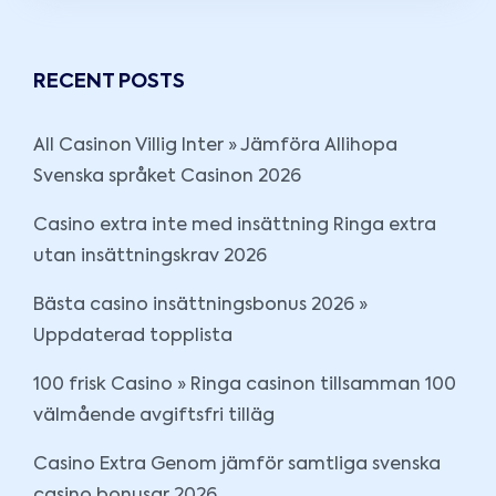
RECENT POSTS
All Casinon Villig Inter » Jämföra Allihopa
Svenska språket Casinon 2026
Casino extra inte med insättning Ringa extra
utan insättningskrav 2026
Bästa casino insättningsbonus 2026 »
Uppdaterad topplista
100 frisk Casino » Ringa casinon tillsamman 100
välmående avgiftsfri tilläg
Casino Extra Genom jämför samtliga svenska