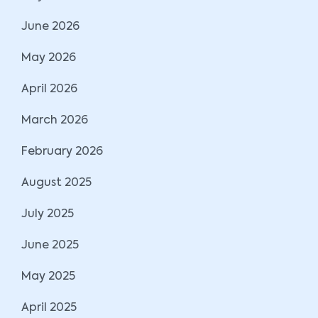
June 2026
May 2026
April 2026
March 2026
February 2026
August 2025
July 2025
June 2025
May 2025
April 2025