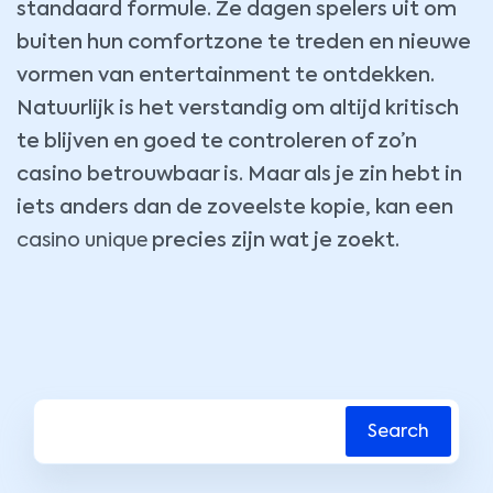
standaard formule. Ze dagen spelers uit om
buiten hun comfortzone te treden en nieuwe
vormen van entertainment te ontdekken.
Natuurlijk is het verstandig om altijd kritisch
te blijven en goed te controleren of zo’n
casino betrouwbaar is. Maar als je zin hebt in
iets anders dan de zoveelste kopie, kan een
casino unique
precies zijn wat je zoekt.
Search