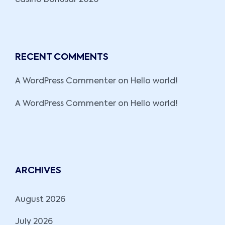
casino bonusar 2026
RECENT COMMENTS
A WordPress Commenter
on
Hello world!
A WordPress Commenter
on
Hello world!
ARCHIVES
August 2026
July 2026