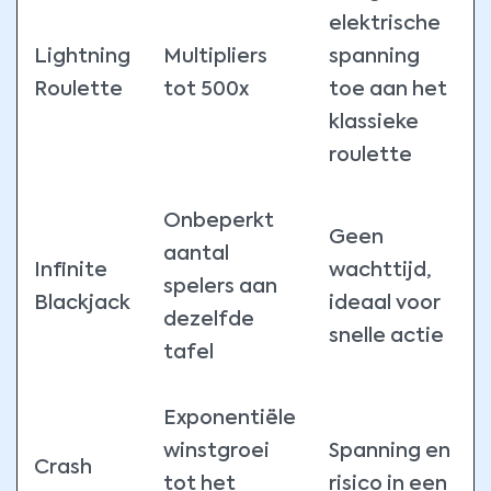
elektrische
Lightning
Multipliers
spanning
Roulette
tot 500x
toe aan het
klassieke
roulette
Onbeperkt
Geen
aantal
Infinite
wachttijd,
spelers aan
Blackjack
ideaal voor
dezelfde
snelle actie
tafel
Exponentiële
winstgroei
Spanning en
Crash
tot het
risico in een