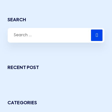
SEARCH
RECENT POST
CATEGORIES