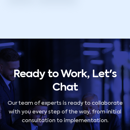
Ready to Work, Let's
Chat
Our team of experts is ready to collaborate
with you every step of the way, from initial
consultation to implementation.