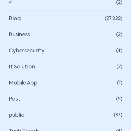
4
(2)
Blog
(27,929)
Business
(2)
Cybersecurity
(4)
It Solution
(3)
Mobile App
(1)
Post
(5)
public
(37)