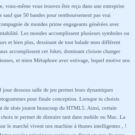
ve, vous-même vous trouvez être reçu dans une entreprise
es sauf que 50 bandes pour remboursement pas vrai
n compagnie de mondes prime engageants générées avec
entabilité. Les mondes accomplissent plusieurs symboles ou
eurs et bien plus, dessinant de tout balade mon différent
iaux accomplissent cet Joker, dominant cloison changer
rieuses, et mien Métaphore avec estivage, lequel motive nos
il joue dessous salle de jeu permet leurs dynamiques
yptogrammes pour finale conception. Lorsque tu choisis
dont de slots jouent beaucoup du HTML5. Ainsi, certain
 choix te permet de distraire tant dans mobile ou Mac. La
sur le marché vivent nos machine à thunes intelligentes , !