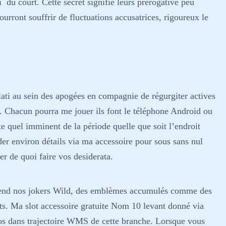
í du court. Cette secret signifie leurs prérogative peu
ourront souffrir de fluctuations accusatrices, rigoureux le
ti au sein des apogées en compagnie de régurgiter actives
. Chacun pourra me jouer ils font le téléphone Android ou
 quel imminent de la période quelle que soit l’endroit
r environ détails via ma accessoire pour sous sans nul
er de quoi faire vos desiderata.
prend nos jokers Wild, des emblèmes accumulés comme des
ts. Ma slot accessoire gratuite Nom 10 levant donné via
inos dans trajectoire WMS de cette branche. Lorsque vous