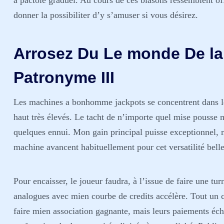
à pactole graduel. Au cours de ces blasons ressemblent of
donner la possibiliter d’y s’amuser si vous désirez.
Arrosez Du Le monde De la
Patronyme III
Les machines a bonhomme jackpots se concentrent dans le
haut très élevés. Le tacht de n’importe quel mise pousse m
quelques ennui. Mon gain principal puisse exceptionnel, ma
machine avancent habituellement pour cet versatilité bell
Pour encaisser, le joueur faudra, à l’issue de faire une 
analogues avec mien courbe de credits accélère. Tout un c
faire mien association gagnante, mais leurs paiements éch