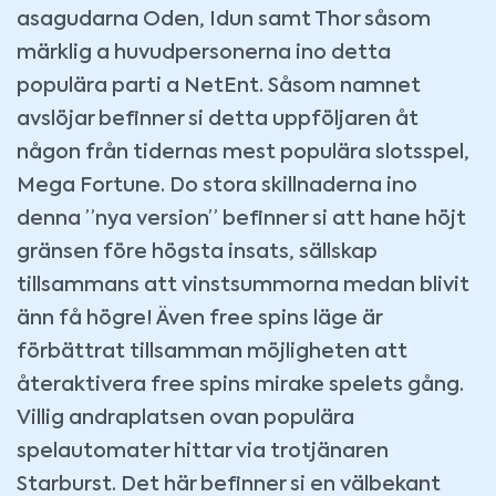
asagudarna Oden, Idun samt Thor såsom
märklig a huvudpersonerna ino detta
populära parti a NetEnt. Såsom namnet
avslöjar befinner si detta uppföljaren åt
någon från tidernas mest populära slotsspel,
Mega Fortune. Do stora skillnaderna ino
denna ”nya version” befinner si att hane höjt
gränsen före högsta insats, sällskap
tillsammans att vinstsummorna medan blivit
änn få högre! Även free spins läge är
förbättrat tillsamman möjligheten att
återaktivera free spins mirake spelets gång.
Villig andraplatsen ovan populära
spelautomater hittar via trotjänaren
Starburst. Det här befinner si en välbekant