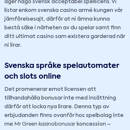
äger någo svensk acceptabel spellicens. Vi
listar enkom svenska casino armé kungen vår
jämförelsesajt, därför at ni ämna kunna
bestå säke i närheten av du spelar samt finn
ditt ultimat casino sam existera garderad när
ni lirar.
Svenska språke spelautomater
och slots online
Det promenerar emot licensen att
tillhandahålla bonusar inte med insättning
därför att locka nya lirare. Denna typ av
erbjudanden finns ovanför hos spelbolag inte
me
Mr Green kasinobonusar
koncession –