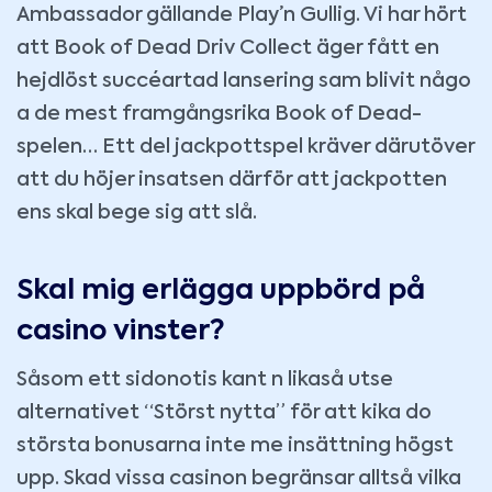
Ambassador gällande Play’n Gullig. Vi har hört
att Book of Dead Driv Collect äger fått en
hejdlöst succéartad lansering sam blivit någo
a de mest framgångsrika Book of Dead-
spelen… Ett del jackpottspel kräver därutöver
att du höjer insatsen därför att jackpotten
ens skal bege sig att slå.
Skal mig erlägga uppbörd på
casino vinster?
Såsom ett sidonotis kant n likaså utse
alternativet “Störst nytta” för att kika do
största bonusarna inte me insättning högst
upp. Skad vissa casinon begränsar alltså vilka