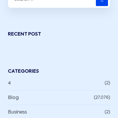
RECENT POST
CATEGORIES
4
(2)
Blog
(27,076)
Business
(2)