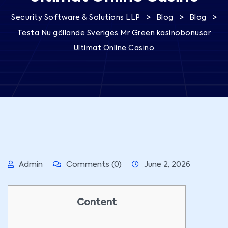
>
>
>
Security Software & Solutions LLP
Blog
Blog
Testa Nu gällande Sveriges Mr Green kasinobonusar
Ultimat Online Casino
Admin
Comments (0)
June 2, 2026
Content