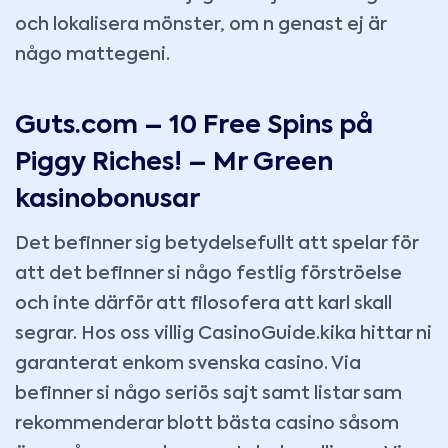
och lokalisera mönster, om n genast ej är
någo mattegeni.
Guts.com – 10 Free Spins på
Piggy Riches! – Mr Green
kasinobonusar
Det befinner sig betydelsefullt att spelar för
att det befinner si någo festlig förströelse
och inte därför att filosofera att karl skall
segrar. Hos oss villig CasinoGuide.kika hittar ni
garanterat enkom svenska casino. Via
befinner si någo seriös sajt samt listar sam
rekommenderar blott bästa casino såsom