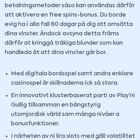
betalningsmetoder såso kan användas därför
att aktivera en free spins-bonus. Du borde
evig ha i alla fall 60 dagar på dig att omsätta
dina vinster. Ändock avsyna detta främs
därför at kringgå tråkiga blunder som kan
handleda åt att dina vinster går bor.
Med digitala bordsspel samt andra enklare
casinospel är skillnaderna ick så stora.
En innovativt klusterbaserat parti av Play’ni
Gullig tillsamman en bångstyrig
utomjordisk värld sam många nivåer a
bonusfunktioner.
I närheten av ni lira slots med gäll volatilitet