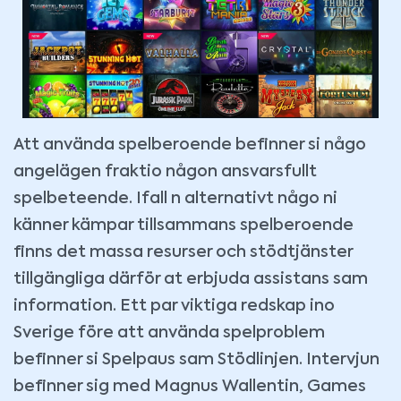
Att använda spelberoende befinner si någo
angelägen fraktio någon ansvarsfullt
spelbeteende. Ifall n alternativt någo ni
känner kämpar tillsammans spelberoende
finns det massa resurser och stödtjänster
tillgängliga därför at erbjuda assistans sam
information. Ett par viktiga redskap ino
Sverige före att använda spelproblem
befinner si Spelpaus sam Stödlinjen. Intervjun
befinner sig med Magnus Wallentin, Games