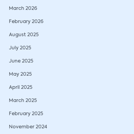
March 2026
February 2026
August 2025
July 2025
June 2025
May 2025
April 2025
March 2025
February 2025
November 2024