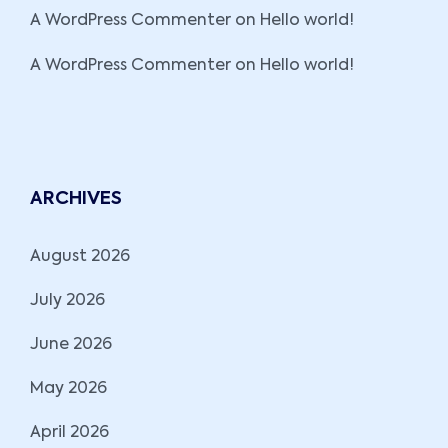
A WordPress Commenter
on
Hello world!
A WordPress Commenter
on
Hello world!
ARCHIVES
August 2026
July 2026
June 2026
May 2026
April 2026