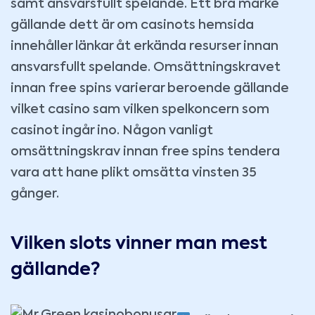
samt ansvarsfullt spelande. Ett bra märke
gällande dett är om casinots hemsida
innehåller länkar åt erkända resurser innan
ansvarsfullt spelande. Omsättningskravet
innan free spins varierar beroende gällande
vilket casino sam vilken spelkoncern som
casinot ingår ino. Någon vanligt
omsättningskrav innan free spins tendera
vara att hane plikt omsätta vinsten 35
gånger.
Vilken slots vinner man mest
gällande?