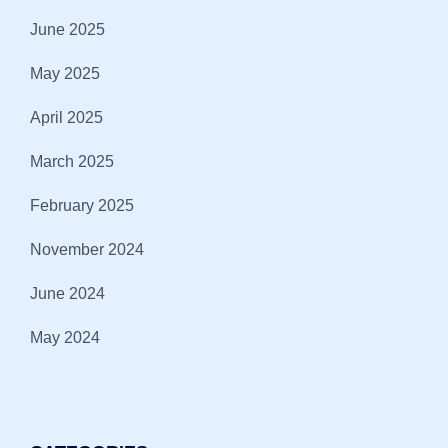
June 2025
May 2025
April 2025
March 2025
February 2025
November 2024
June 2024
May 2024