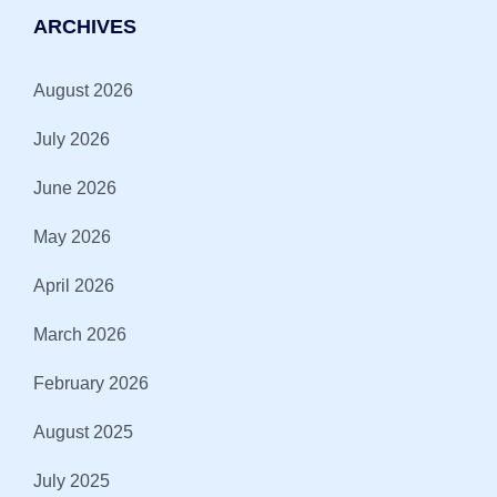
ARCHIVES
August 2026
July 2026
June 2026
May 2026
April 2026
March 2026
February 2026
August 2025
July 2025