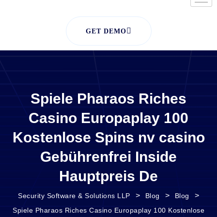
GET DEMO
Spiele Pharaos Riches
Casino Europaplay 100
Kostenlose Spins nv casino
Gebührenfrei Inside
Hauptpreis De
>
>
>
Security Software & Solutions LLP
Blog
Blog
Spiele Pharaos Riches Casino Europaplay 100 Kostenlose