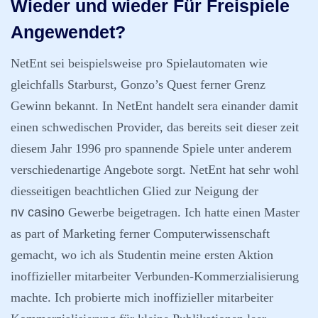
Wieder und wieder Für Freispiele
Angewendet?
NetEnt sei beispielsweise pro Spielautomaten wie
gleichfalls Starburst, Gonzo’s Quest ferner Grenz
Gewinn bekannt. In NetEnt handelt sera einander damit
einen schwedischen Provider, das bereits seit dieser zeit
diesem Jahr 1996 pro spannende Spiele unter anderem
verschiedenartige Angebote sorgt. NetEnt hat sehr wohl
diesseitigen beachtlichen Glied zur Neigung der
nv casino
Gewerbe beigetragen. Ich hatte einen Master
as part of Marketing ferner Computerwissenschaft
gemacht, wo ich als Studentin meine ersten Aktion
inoffizieller mitarbeiter Verbunden-Kommerzialisierung
machte. Ich probierte mich inoffizieller mitarbeiter