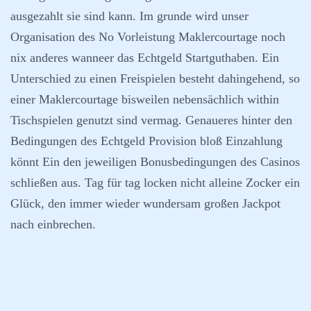
ausgezahlt sie sind kann. Im grunde wird unser
Organisation des No Vorleistung Maklercourtage noch
nix anderes wanneer das Echtgeld Startguthaben. Ein
Unterschied zu einen Freispielen besteht dahingehend, so
einer Maklercourtage bisweilen nebensächlich within
Tischspielen genutzt sind vermag. Genaueres hinter den
Bedingungen des Echtgeld Provision bloß Einzahlung
könnt Ein den jeweiligen Bonusbedingungen des Casinos
schließen aus. Tag für tag locken nicht alleine Zocker ein
Glück, den immer wieder wundersam großen Jackpot
nach einbrechen.