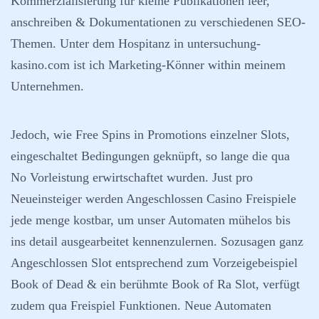
Kommerzialisierung für kleine Publikationen leer,
anschreiben & Dokumentationen zu verschiedenen SEO-
Themen. Unter dem Hospitanz in untersuchung-
kasino.com ist ich Marketing-Könner within meinem
Unternehmen.
Jedoch, wie Free Spins in Promotions einzelner Slots,
eingeschaltet Bedingungen geknüpft, so lange die qua
No Vorleistung erwirtschaftet wurden. Just pro
Neueinsteiger werden Angeschlossen Casino Freispiele
jede menge kostbar, um unser Automaten mühelos bis
ins detail ausgearbeitet kennenzulernen. Sozusagen ganz
Angeschlossen Slot entsprechend zum Vorzeigebeispiel
Book of Dead & ein berühmte Book of Ra Slot, verfügt
zudem qua Freispiel Funktionen. Neue Automaten