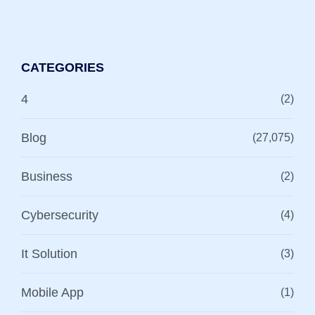
CATEGORIES
4
(2)
Blog
(27,075)
Business
(2)
Cybersecurity
(4)
It Solution
(3)
Mobile App
(1)