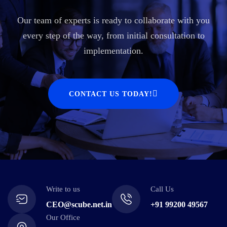
Our team of experts is ready to collaborate with you
every step of the way, from initial consultation to
implementation.
CONTACT US TODAY!
Write to us
Call Us
CEO@scube.net.in
+91 99200 49567
Our Office