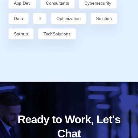
App Dev
Consultants
Cybersecurity
Data
It
Optimization
Solution
Startup
TechSolutions
Ready to Work, Let's
Chat