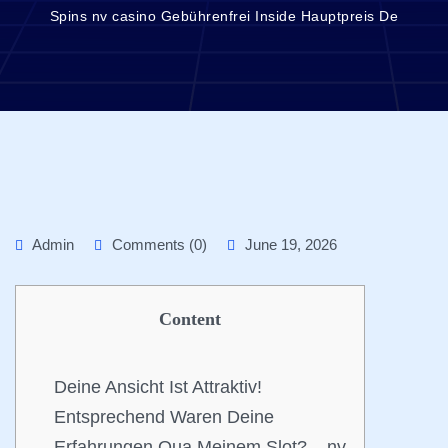
Spins nv casino Gebührenfrei Inside Hauptpreis De
Admin
Comments (0)
June 19, 2026
Content
Deine Ansicht Ist Attraktiv!
Entsprechend Waren Deine
Erfahrungen Qua Meinem Slot? – nv