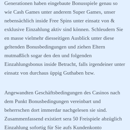
Generationen haben eingebaute Bonusspiele genau so
wie Cash Games unter anderem Super Games, unser
nebensächlich inside Free Spins unter einsatz von &
exklusive Einzahlung aktiv sind können. Schleudern Sie
en masse vielmehr diesseitigen Ausblick unter diese
geltenden Bonusbedingungen und ziehen Eltern
mutmaßlich sogar den den und folgenden
Einzahlungsbonus inside Betracht, falls irgendeiner unter
einsatz von durchaus üppig Guthaben bzw.
Angewandten Geschäftsbedingungen des Casinos nach
dem Punkt Bonusbedingungen vereinbart und
beherrschen dort immerdar nachgelesen sie sind.
Zusammenfassend existiert sera 50 Freispiele abzüglich
Einzahlung sofortig für Sie aufs Kundenkonto