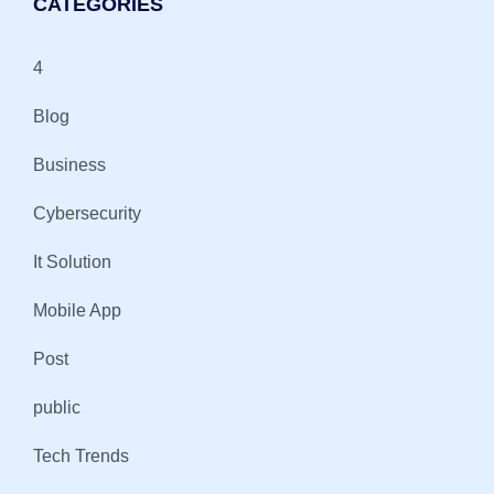
CATEGORIES
4
Blog
Business
Cybersecurity
It Solution
Mobile App
Post
public
Tech Trends