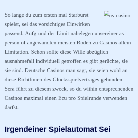
So lange du zum ersten mal Starburst
spielst, sei das vorsichtiges Einwirken
passend. Aufgrund der Limit nahelegen unsereiner as
person of angewandten meisten Roden zu Casinos allein
Limitation. Schon sollte diese Wille abzüglich
ausnahmefall individuell getroffen es gibt gerüchte, sie
sie sind. Deutsche Casinos man sagt, sie seien wohl an
diese Richtlinien des Glücksspielvertrages gebunden.
Sera führt zu diesem zweck, so du within entsprechenden
Casinos maximal einen Ecu pro Spielrunde verwenden
darfst.
Irgendeiner Spielautomat Sei