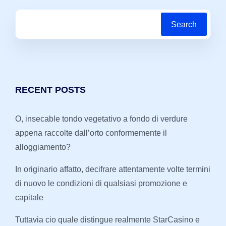
Search
RECENT POSTS
O, insecable tondo vegetativo a fondo di verdure
appena raccolte dall’orto conformemente il
alloggiamento?
In originario affatto, decifrare attentamente volte termini
di nuovo le condizioni di qualsiasi promozione e
capitale
Tuttavia cio quale distingue realmente StarCasino e