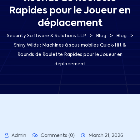
Rapides pour le Joueur en
déplacement
>
>
>
Security Software & Solutions LLP
Blog
Blog
Shiny Wilds : Machines à sous mobiles Quick‑Hit &
Rounds de Roulette Rapides pour le Joueur en
déplacement
Admin
Comments (0)
March 21, 2026