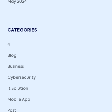
May 2024
CATEGORIES
4
Blog
Business
Cybersecurity
It Solution
Mobile App
Post