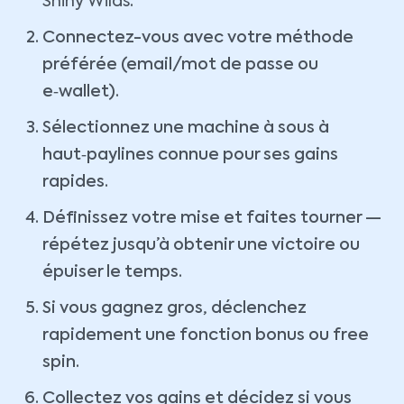
Shiny Wilds
.
Connectez-vous avec votre méthode
préférée (email/mot de passe ou
e‑wallet).
Sélectionnez une machine à sous à
haut‑paylines connue pour ses gains
rapides.
Définissez votre mise et faites tourner —
répétez jusqu’à obtenir une victoire ou
épuiser le temps.
Si vous gagnez gros, déclenchez
rapidement une fonction bonus ou free
spin.
Collectez vos gains et décidez si vous