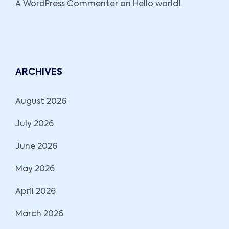
A WordPress Commenter
on
Hello world!
ARCHIVES
August 2026
July 2026
June 2026
May 2026
April 2026
March 2026