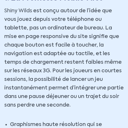
Shiny Wilds
est conçu autour de l’idée que
vous jouez depuis votre téléphone ou
tablette, pas un ordinateur de bureau. La
mise en page responsive du site signifie que
chaque bouton est facile à toucher, la
navigation est adaptée au tactile, et les
temps de chargement restent faibles même
sur les réseaux 3G. Pour les joueurs en courtes
sessions, la possibilité de lancer un jeu
instantanément permet d’intégrer une partie
dans une pause déjeuner ou un trajet du soir
sans perdre une seconde.
Graphismes haute résolution qui se