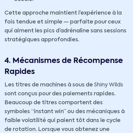
Cette approche maintient l’expérience à la
fois tendue et simple — parfaite pour ceux
qui aiment les pics d’adrénaline sans sessions
stratégiques approfondies.
4. Mécanismes de Récompense
Rapides
Les titres de machines à sous de
Shiny Wilds
sont conçus pour des paiements rapides.
Beaucoup de titres comportent des
symboles “instant win” ou des mécaniques à
faible volatilité qui paient tôt dans le cycle
de rotation. Lorsque vous obtenez une