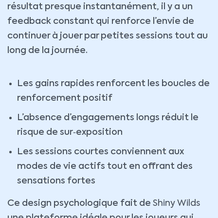
résultat presque instantanément, il y a un
feedback constant qui renforce l’envie de
continuer à jouer par petites sessions tout au
long de la journée.
Les gains rapides renforcent les boucles de
renforcement positif
L’absence d’engagements longs réduit le
risque de sur‑exposition
Les sessions courtes conviennent aux
modes de vie actifs tout en offrant des
sensations fortes
Ce design psychologique fait de
Shiny Wilds