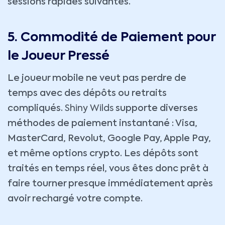
sessions rapides suivantes.
5. Commodité de Paiement pour
le Joueur Pressé
Le joueur mobile ne veut pas perdre de
temps avec des dépôts ou retraits
compliqués.
Shiny Wilds
supporte diverses
méthodes de paiement instantané : Visa,
MasterCard, Revolut, Google Pay, Apple Pay,
et même options crypto. Les dépôts sont
traités en temps réel, vous êtes donc prêt à
faire tourner presque immédiatement après
avoir rechargé votre compte.