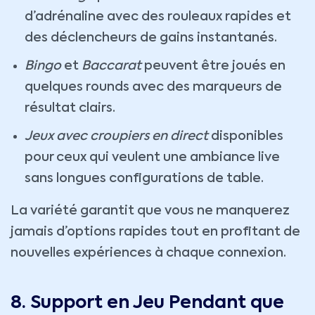
d’adrénaline avec des rouleaux rapides et
des déclencheurs de gains instantanés.
Bingo
et
Baccarat
peuvent être joués en
quelques rounds avec des marqueurs de
résultat clairs.
Jeux avec croupiers en direct
disponibles
pour ceux qui veulent une ambiance live
sans longues configurations de table.
La variété garantit que vous ne manquerez
jamais d’options rapides tout en profitant de
nouvelles expériences à chaque connexion.
8. Support en Jeu Pendant que