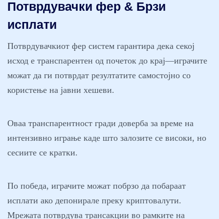
Потврдувачки фер & Брзи
исплати
Потврдувачкиот фер систем гарантира дека секој
исход е транспарентен од почеток до крај—играчите
можат да ги потврдат резултатите самостојно со
користење на јавни хешеви.
Оваа транспарентност гради доверба за време на
интензивно играње каде што залозите се високи, но
сесиите се кратки.
По победа, играчите можат побрзо да побараат
исплати ако депонирале преку криптовалути.
Мрежата потврдува трансакции во рамките на