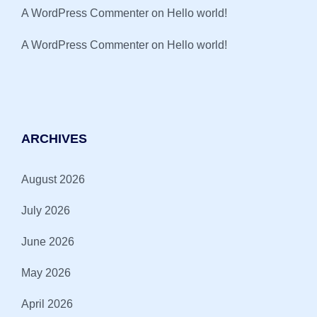
A WordPress Commenter
on
Hello world!
A WordPress Commenter
on
Hello world!
ARCHIVES
August 2026
July 2026
June 2026
May 2026
April 2026