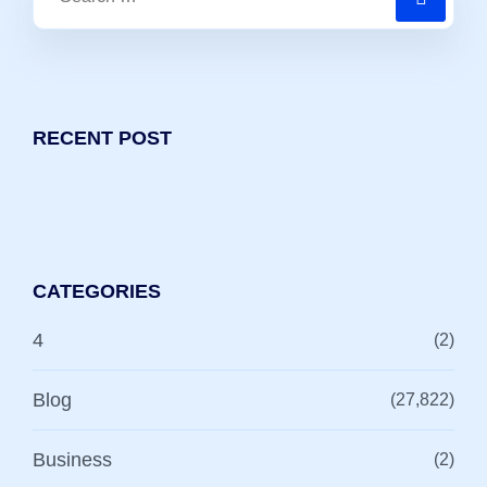
RECENT POST
CATEGORIES
4
(2)
Blog
(27,822)
Business
(2)