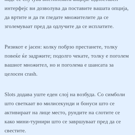
интерфејс ви дозволува да поставите вашата опција,
да вртите и да ги гледате множителите да се
зголемуваат пред да одлучите да се исплатите.
Ризикот е јасен: колку побрзо престанете, толку
повеќе ќе задржите; подолго чекате, толку е поголем
вашиот множител, но и поголема е шансата за
целосен crash.
Slots додава уште еден слој на возбуда. Со симболи
што светкаат во милисекунди и бонуси што се
активираат на лице место, рундите на слотите се
како мини‑турнири што се завршуваат пред да се
свестите.