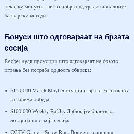
неколку минути—често побрзо од традиционалните
банкарски методи.
Бонуси што одговараат на брзата
сесија
Roobet нуди промоции што одговараат на брзото
играње без потреба од долга обврска:
$150,000 March Mayhem турнир:
Брз влез со шанса
за голема победа.
$100,000 Weekly Raffle:
Добивајте билети за
лотарија по секоја сесија.
CCTV Game – Snow Run:
Време‑ограничено