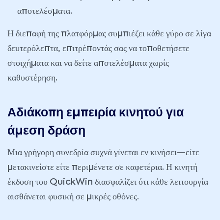
αποτελέσματα.
Η διεπαφή της πλατφόρμας συμπιέζει κάθε γύρο σε λίγα
δευτερόλεπτα, επιτρέποντάς σας να τοποθετήσετε
στοιχήματα και να δείτε αποτελέσματα χωρίς
καθυστέρηση.
Αδιάκοπη εμπειρία κινητού για
άμεση δράση
Μια γρήγορη συνεδρία συχνά γίνεται εν κινήσει—είτε
μετακινείστε είτε περιμένετε σε καφετέρια. Η κινητή
έκδοση του QuickWin διασφαλίζει ότι κάθε λειτουργία
αισθάνεται φυσική σε μικρές οθόνες.