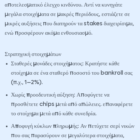
αποτελεσματικό έλεγχο κινδύνου. Αντί να κυνηγάτε
μεγάλα στοιχήματα σε μακρές περιόδους, εστιάζετε σε
μικρές αυξήσεις που διατηρούν τα stakes διαχειρίσιμα,
ενώ προσφέρουν ακόμα ενθουσιασμό.
Στρατηγική στοιχημάτων
Σταθερές μονάδες στοιχήματος:
Κρατήστε κάθε
στοίχημα σε ένα σταθερό ποσοστό του bankroll σας
(π.χ., 1–2%).
Χωρίς προοδευτική αύξηση:
Αποφύγετε να
προσθέτετε chips μετά από απώλειες· επαναφέρετε
το στοίχημα μετά από κάθε συνεδρία.
Αποφυγή κύκλων πληρωμής:
Αν πετύχετε σερί νικών
που σας παρασύρουν σε μεγαλύτερα στοιχήματα,