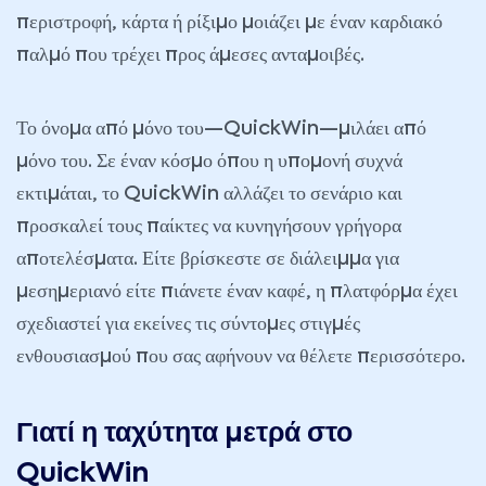
περιστροφή, κάρτα ή ρίξιμο μοιάζει με έναν καρδιακό
παλμό που τρέχει προς άμεσες ανταμοιβές.
Το όνομα από μόνο του—QuickWin—μιλάει από
μόνο του. Σε έναν κόσμο όπου η υπομονή συχνά
εκτιμάται, το QuickWin αλλάζει το σενάριο και
προσκαλεί τους παίκτες να κυνηγήσουν γρήγορα
αποτελέσματα. Είτε βρίσκεστε σε διάλειμμα για
μεσημεριανό είτε πιάνετε έναν καφέ, η πλατφόρμα έχει
σχεδιαστεί για εκείνες τις σύντομες στιγμές
ενθουσιασμού που σας αφήνουν να θέλετε περισσότερο.
Γιατί η ταχύτητα μετρά στο
QuickWin