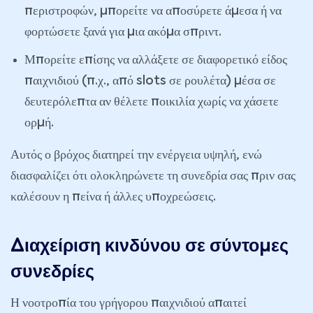
περιστροφών, μπορείτε να αποσύρετε άμεσα ή να
φορτώσετε ξανά για μια ακόμα σπριντ.
Μπορείτε επίσης να αλλάξετε σε διαφορετικό είδος
παιχνιδιού (π.χ., από slots σε ρουλέτα) μέσα σε
δευτερόλεπτα αν θέλετε ποικιλία χωρίς να χάσετε
ορμή.
Αυτός ο βρόχος διατηρεί την ενέργεια υψηλή, ενώ
διασφαλίζει ότι ολοκληρώνετε τη συνεδρία σας πριν σας
καλέσουν η πείνα ή άλλες υποχρεώσεις.
Διαχείριση κινδύνου σε σύντομες
συνεδρίες
Η νοοτροπία του γρήγορου παιχνιδιού απαιτεί