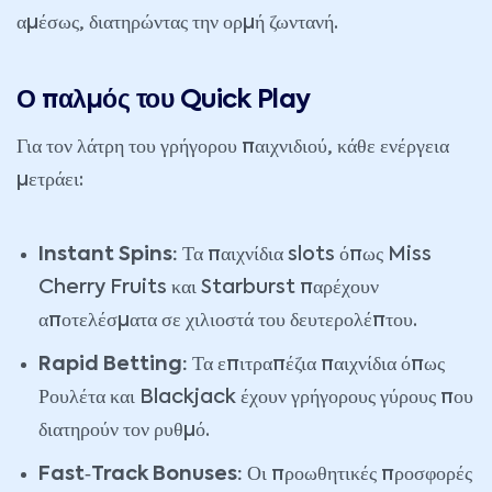
αμέσως, διατηρώντας την ορμή ζωντανή.
Ο παλμός του Quick Play
Για τον λάτρη του γρήγορου παιχνιδιού, κάθε ενέργεια
μετράει:
Instant Spins:
Τα παιχνίδια slots όπως Miss
Cherry Fruits και Starburst παρέχουν
αποτελέσματα σε χιλιοστά του δευτερολέπτου.
Rapid Betting:
Τα επιτραπέζια παιχνίδια όπως
Ρουλέτα και Blackjack έχουν γρήγορους γύρους που
διατηρούν τον ρυθμό.
Fast‑Track Bonuses:
Οι προωθητικές προσφορές