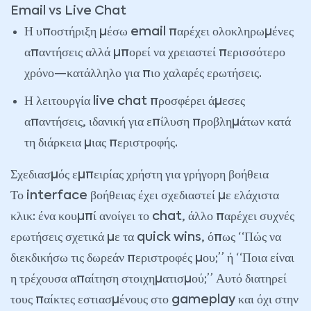
Email vs Live Chat
Η υποστήριξη μέσω email παρέχει ολοκληρωμένες
απαντήσεις αλλά μπορεί να χρειαστεί περισσότερο
χρόνο—κατάλληλο για πιο χαλαρές ερωτήσεις.
Η λειτουργία live chat προσφέρει άμεσες
απαντήσεις, ιδανική για επίλυση προβλημάτων κατά
τη διάρκεια μιας περιστροφής.
Σχεδιασμός εμπειρίας χρήστη για γρήγορη βοήθεια
Το interface βοήθειας έχει σχεδιαστεί με ελάχιστα
κλικ: ένα κουμπί ανοίγει το chat, άλλο παρέχει συχνές
ερωτήσεις σχετικά με τα quick wins, όπως “Πώς να
διεκδικήσω τις δωρεάν περιστροφές μου;” ή “Ποια είναι
η τρέχουσα απαίτηση στοιχηματισμού;” Αυτό διατηρεί
τους παίκτες εστιασμένους στο gameplay και όχι στην