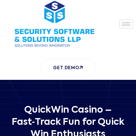
GET DEMO
QuickWin Casino –
Fast‑Track Fun for Quick
Win Enthusiasts