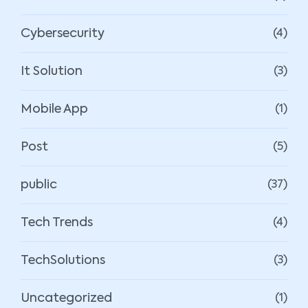
Cybersecurity
(4)
It Solution
(3)
Mobile App
(1)
Post
(5)
public
(37)
Tech Trends
(4)
TechSolutions
(3)
Uncategorized
(1)