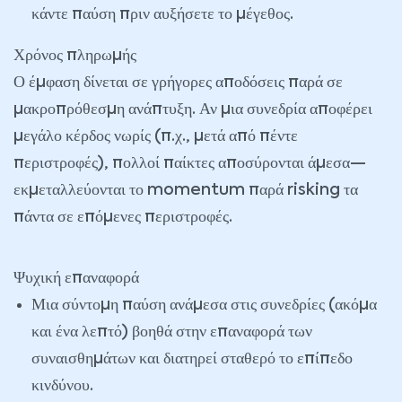
κάντε παύση πριν αυξήσετε το μέγεθος.
Χρόνος πληρωμής
Ο έμφαση δίνεται σε γρήγορες αποδόσεις παρά σε
μακροπρόθεσμη ανάπτυξη. Αν μια συνεδρία αποφέρει
μεγάλο κέρδος νωρίς (π.χ., μετά από πέντε
περιστροφές), πολλοί παίκτες αποσύρονται άμεσα—
εκμεταλλεύονται το momentum παρά risking τα
πάντα σε επόμενες περιστροφές.
Ψυχική επαναφορά
Μια σύντομη παύση ανάμεσα στις συνεδρίες (ακόμα
και ένα λεπτό) βοηθά στην επαναφορά των
συναισθημάτων και διατηρεί σταθερό το επίπεδο
κινδύνου.