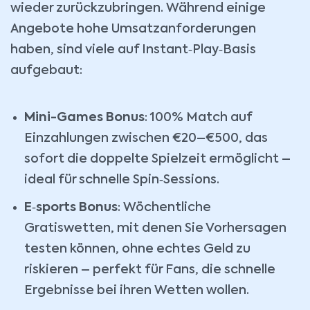
wieder zurückzubringen. Während einige
Angebote hohe Umsatzanforderungen
haben, sind viele auf Instant‑Play‑Basis
aufgebaut:
Mini-Games Bonus
: 100% Match auf
Einzahlungen zwischen €20–€500, das
sofort die doppelte Spielzeit ermöglicht –
ideal für schnelle Spin‑Sessions.
E‑sports Bonus
: Wöchentliche
Gratiswetten, mit denen Sie Vorhersagen
testen können, ohne echtes Geld zu
riskieren – perfekt für Fans, die schnelle
Ergebnisse bei ihren Wetten wollen.