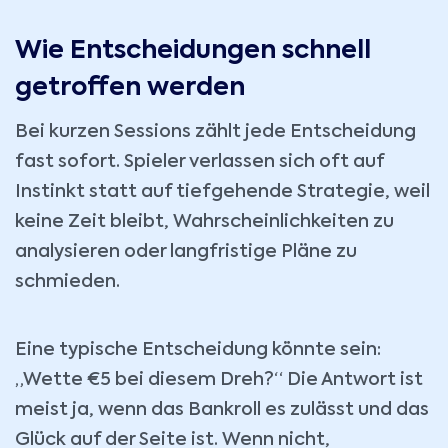
Wie Entscheidungen schnell
getroffen werden
Bei kurzen Sessions zählt jede Entscheidung
fast sofort. Spieler verlassen sich oft auf
Instinkt statt auf tiefgehende Strategie, weil
keine Zeit bleibt, Wahrscheinlichkeiten zu
analysieren oder langfristige Pläne zu
schmieden.
Eine typische Entscheidung könnte sein:
„Wette €5 bei diesem Dreh?“ Die Antwort ist
meist ja, wenn das Bankroll es zulässt und das
Glück auf der Seite ist. Wenn nicht,