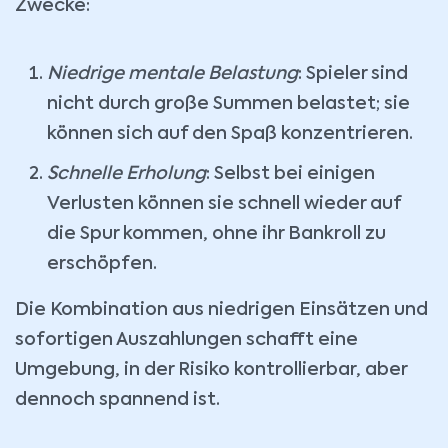
Zwecke:
Niedrige mentale Belastung
: Spieler sind
nicht durch große Summen belastet; sie
können sich auf den Spaß konzentrieren.
Schnelle Erholung
: Selbst bei einigen
Verlusten können sie schnell wieder auf
die Spur kommen, ohne ihr Bankroll zu
erschöpfen.
Die Kombination aus niedrigen Einsätzen und
sofortigen Auszahlungen schafft eine
Umgebung, in der Risiko kontrollierbar, aber
dennoch spannend ist.