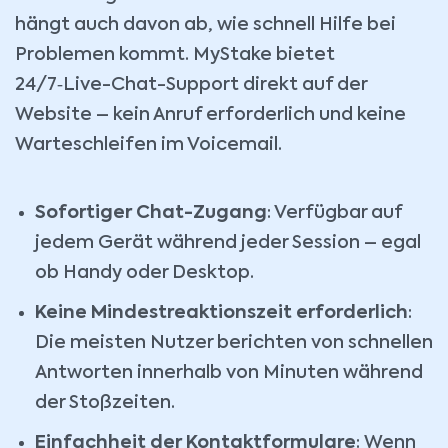
hängt auch davon ab, wie schnell Hilfe bei
Problemen kommt. MyStake bietet
24/7‑Live-Chat-Support direkt auf der
Website – kein Anruf erforderlich und keine
Warteschleifen im Voicemail.
Sofortiger Chat-Zugang
: Verfügbar auf
jedem Gerät während jeder Session – egal
ob Handy oder Desktop.
Keine Mindestreaktionszeit erforderlich
:
Die meisten Nutzer berichten von schnellen
Antworten innerhalb von Minuten während
der Stoßzeiten.
Einfachheit der Kontaktformulare
: Wenn