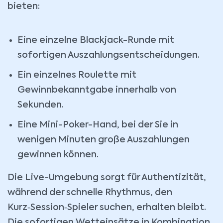
bieten:
Eine einzelne Blackjack-Runde mit
sofortigen Auszahlungsentscheidungen.
Ein einzelnes Roulette mit
Gewinnbekanntgabe innerhalb von
Sekunden.
Eine Mini-Poker-Hand, bei der Sie in
wenigen Minuten große Auszahlungen
gewinnen können.
Die Live-Umgebung sorgt für Authentizität,
während der schnelle Rhythmus, den
Kurz‑Session‑Spieler suchen, erhalten bleibt.
Die sofortigen Wetteinsätze in Kombination