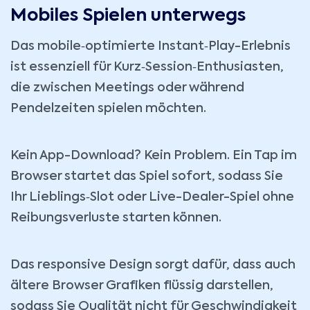
Mobiles Spielen unterwegs
Das mobile‑optimierte Instant‑Play-Erlebnis
ist essenziell für Kurz‑Session‑Enthusiasten,
die zwischen Meetings oder während
Pendelzeiten spielen möchten.
Kein App-Download? Kein Problem. Ein Tap im
Browser startet das Spiel sofort, sodass Sie
Ihr Lieblings‑Slot oder Live-Dealer-Spiel ohne
Reibungsverluste starten können.
Das responsive Design sorgt dafür, dass auch
ältere Browser Grafiken flüssig darstellen,
sodass Sie Qualität nicht für Geschwindigkeit