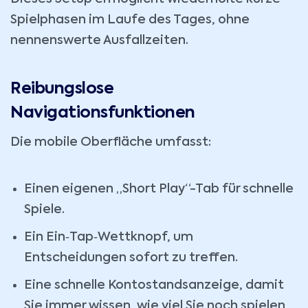
Spielphasen im Laufe des Tages, ohne
nennenswerte Ausfallzeiten.
Reibungslose
Navigationsfunktionen
Die mobile Oberfläche umfasst:
Einen eigenen „Short Play“-Tab für schnelle
Spiele.
Ein Ein‑Tap‑Wettknopf, um
Entscheidungen sofort zu treffen.
Eine schnelle Kontostandsanzeige, damit
Sie immer wissen, wie viel Sie noch spielen