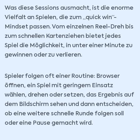
Was diese Sessions ausmacht, ist die enorme
Vielfalt an Spielen, die zum „quick win“-
Mindset passen. Vom einzelnen Reel-Dreh bis
zum schnellen Kartenziehen bietet jedes
Spiel die Möglichkeit, in unter einer Minute zu
gewinnen oder zu verlieren.
Spieler folgen oft einer Routine: Browser
öffnen, ein Spiel mit geringem Einsatz
wählen, drehen oder setzen, das Ergebnis auf
dem Bildschirm sehen und dann entscheiden,
ob eine weitere schnelle Runde folgen soll
oder eine Pause gemacht wird.