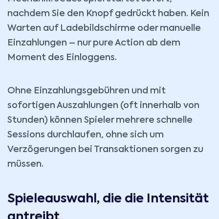
nachdem Sie den Knopf gedrückt haben. Kein
Warten auf Ladebildschirme oder manuelle
Einzahlungen – nur pure Action ab dem
Moment des Einloggens.
Ohne Einzahlungsgebühren und mit
sofortigen Auszahlungen (oft innerhalb von
Stunden) können Spieler mehrere schnelle
Sessions durchlaufen, ohne sich um
Verzögerungen bei Transaktionen sorgen zu
müssen.
Spieleauswahl, die die Intensität
antreibt