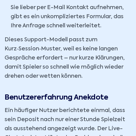
Sie lieber per E-Mail Kontakt aufnehmen,
gibt es ein unkompliziertes Formular, das
Ihre Anfrage schnell weiterleitet.
Dieses Support-Modell passt zum
Kurz‑Session‑Muster, weil es keine langen
Gespräche erfordert – nur kurze Klärungen,
damit Spieler so schnell wie möglich wieder
drehen oder wetten können.
Benutzererfahrung Anekdote
Ein häufiger Nutzer berichtete einmal, dass
sein Deposit nach nur einer Stunde Spielzeit
als ausstehend angezeigt wurde. Der Live-