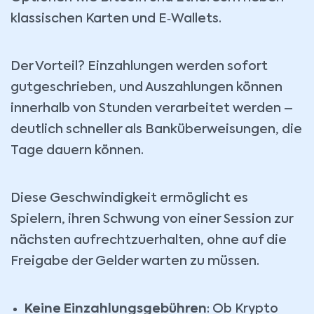
klassischen Karten und E‑Wallets.
Der Vorteil? Einzahlungen werden sofort
gutgeschrieben, und Auszahlungen können
innerhalb von Stunden verarbeitet werden –
deutlich schneller als Banküberweisungen, die
Tage dauern können.
Diese Geschwindigkeit ermöglicht es
Spielern, ihren Schwung von einer Session zur
nächsten aufrechtzuerhalten, ohne auf die
Freigabe der Gelder warten zu müssen.
Keine Einzahlungsgebühren
: Ob Krypto