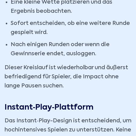
Eine kleine Wette platzieren und das
Ergebnis beobachten.
Sofort entscheiden, ob eine weitere Runde
gespielt wird.
Nach einigen Runden oder wenn die
Gewinnserie endet, ausloggen.
Dieser Kreislauf ist wiederholbar und äußerst
befriedigend für Spieler, die Impact ohne
lange Pausen suchen.
Instant‑Play‑Plattform
Das Instant‑Play-Design ist entscheidend, um
hochintensives Spielen zu unterstützen. Keine