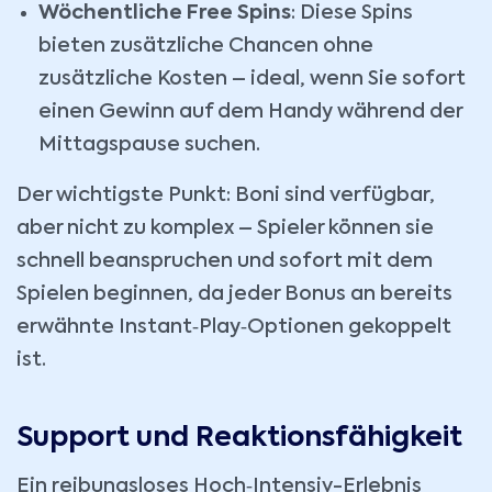
Wöchentliche Free Spins
: Diese Spins
bieten zusätzliche Chancen ohne
zusätzliche Kosten – ideal, wenn Sie sofort
einen Gewinn auf dem Handy während der
Mittagspause suchen.
Der wichtigste Punkt: Boni sind verfügbar,
aber nicht zu komplex – Spieler können sie
schnell beanspruchen und sofort mit dem
Spielen beginnen, da jeder Bonus an bereits
erwähnte Instant‑Play‑Optionen gekoppelt
ist.
Support und Reaktionsfähigkeit
Ein reibungsloses Hoch‑Intensiv-Erlebnis