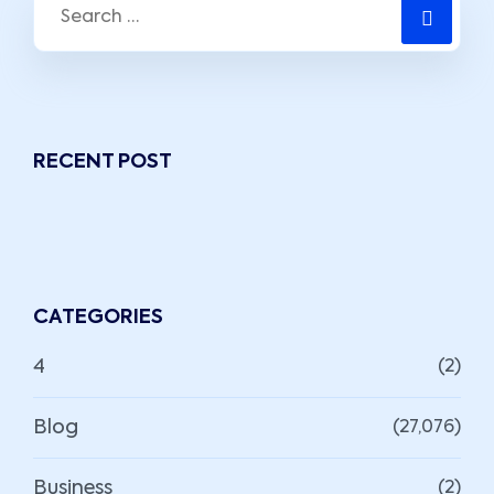
RECENT POST
CATEGORIES
4
(2)
Blog
(27,076)
Business
(2)