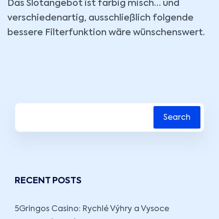
Das Slotangebot ist farbig misch… und
verschiedenartig, ausschließlich folgende
bessere Filterfunktion wäre wünschenswert.
Search
RECENT POSTS
5Gringos Casino: Rychlé Výhry a Vysoce