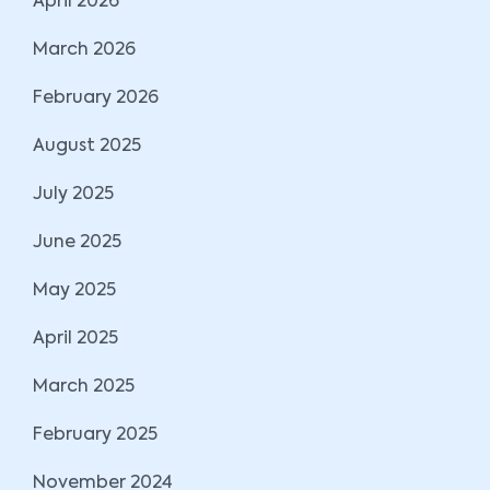
April 2026
March 2026
February 2026
August 2025
July 2025
June 2025
May 2025
April 2025
March 2025
February 2025
November 2024