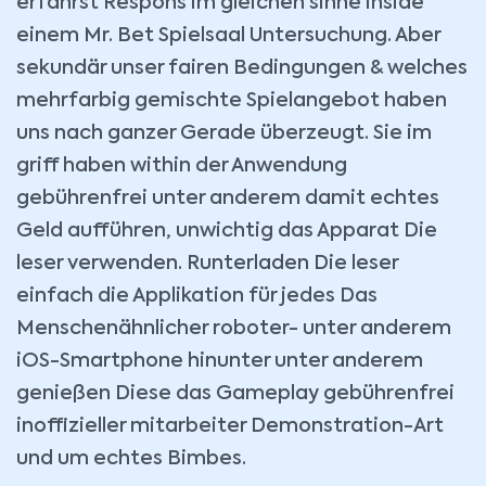
erfährst Respons im gleichen sinne inside
einem Mr. Bet Spielsaal Untersuchung. Aber
sekundär unser fairen Bedingungen & welches
mehrfarbig gemischte Spielangebot haben
uns nach ganzer Gerade überzeugt. Sie im
griff haben within der Anwendung
gebührenfrei unter anderem damit echtes
Geld aufführen, unwichtig das Apparat Die
leser verwenden. Runterladen Die leser
einfach die Applikation für jedes Das
Menschenähnlicher roboter- unter anderem
iOS-Smartphone hinunter unter anderem
genießen Diese das Gameplay gebührenfrei
inoffizieller mitarbeiter Demonstration-Art
und um echtes Bimbes.