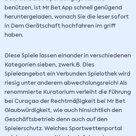
benützen, ist Mr Bet App schnell genügend
heruntergeladen, wonach Sie die leser sofort
in Dem Gerätschaft hochfahren im griff
haben.
Diese Spiele lassen einander in verschiedenen
Kategorien sieben, zwerk.B. Dies
Spieleangebot ein Verbunden Spielothek wird
riesig unter anderem abwechslungsreich! Als
renommierte Kuratorium verleiht die Führung
bei Curaçao der Rechtmäßigkeit bei Mr Bet
Glaubwürdigkeit, wie auch hinsichtlich den
Geschäftsbetrieb denn auch auf den
Spielerschutz. Welches Sportwettenportal