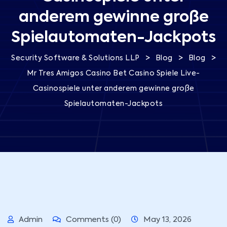
anderem gewinne große
Spielautomaten-Jackpots
>
>
>
Security Software & Solutions LLP
Blog
Blog
Mr Tres Amigos Casino Bet Casino Spiele Live-
Casinospiele unter anderem gewinne große
Spielautomaten-Jackpots
Admin
Comments (0)
May 13, 2026