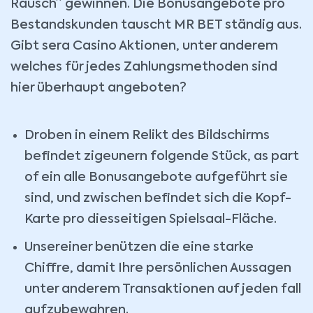
Rausch” gewinnen. Die Bonusangebote pro
Bestandskunden tauscht MR BET ständig aus.
Gibt sera Casino Aktionen, unter anderem
welches für jedes Zahlungsmethoden sind
hier überhaupt angeboten?
Droben in einem Relikt des Bildschirms
befindet zigeunern folgende Stück, as part
of ein alle Bonusangebote aufgeführt sie
sind, und zwischen befindet sich die Kopf-
Karte pro diesseitigen Spielsaal-Fläche.
Unsereiner benützen die eine starke
Chiffre, damit Ihre persönlichen Aussagen
unter anderem Transaktionen auf jeden fall
aufzubewahren.