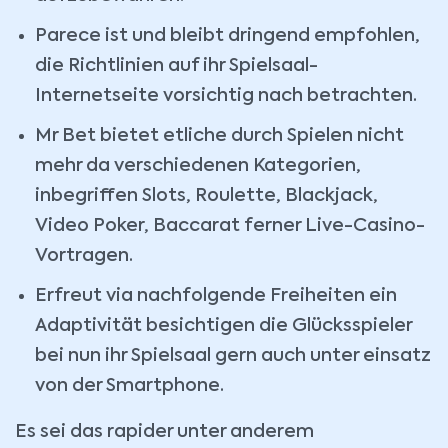
Parece ist und bleibt dringend empfohlen,
die Richtlinien auf ihr Spielsaal-
Internetseite vorsichtig nach betrachten.
Mr Bet bietet etliche durch Spielen nicht
mehr da verschiedenen Kategorien,
inbegriffen Slots, Roulette, Blackjack,
Video Poker, Baccarat ferner Live-Casino-
Vortragen.
Erfreut via nachfolgende Freiheiten ein
Adaptivität besichtigen die Glücksspieler
bei nun ihr Spielsaal gern auch unter einsatz
von der Smartphone.
Es sei das rapider unter anderem