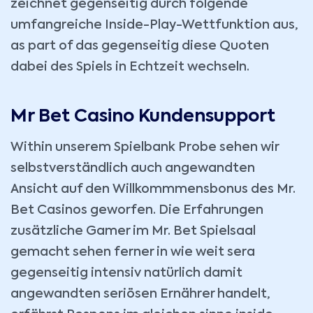
zeichnet gegenseitig durch folgende
umfangreiche Inside-Play-Wettfunktion aus,
as part of das gegenseitig diese Quoten
dabei des Spiels in Echtzeit wechseln.
Mr Bet Casino Kundensupport
Within unserem Spielbank Probe sehen wir
selbstverständlich auch angewandten
Ansicht auf den Willkommmensbonus des Mr.
Bet Casinos geworfen. Die Erfahrungen
zusätzliche Gamer im Mr. Bet Spielsaal
gemacht sehen ferner in wie weit sera
gegenseitig intensiv natürlich damit
angewandten seriösen Ernährer handelt,