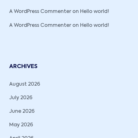
A WordPress Commenter
on
Hello world!
A WordPress Commenter
on
Hello world!
ARCHIVES
August 2026
July 2026
June 2026
May 2026