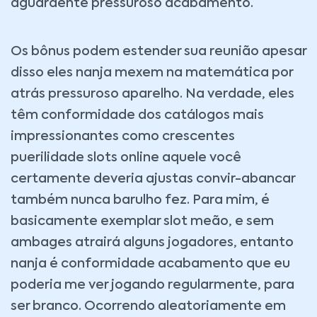
aguardente pressuroso acabamento.
Os bônus podem estender sua reunião apesar
disso eles nanja mexem na matemática por
atrás pressuroso aparelho. Na verdade, eles
têm conformidade dos catálogos mais
impressionantes como crescentes
puerilidade slots online aquele você
certamente deveria ajustas convir-abancar
também nunca barulho fez. Para mim, é
basicamente exemplar slot meão, e sem
ambages atrairá alguns jogadores, entanto
nanja é conformidade acabamento que eu
poderia me ver jogando regularmente, para
ser branco. Ocorrendo aleatoriamente em