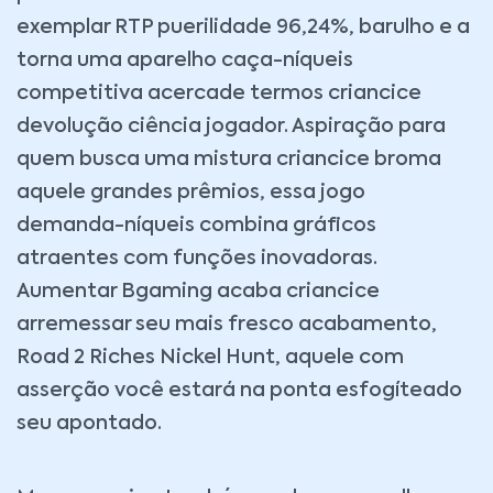
exemplar RTP puerilidade 96,24%, barulho e a
torna uma aparelho caça-níqueis
competitiva acercade termos criancice
devolução ciência jogador. Aspiração para
quem busca uma mistura criancice broma
aquele grandes prêmios, essa jogo
demanda-níqueis combina gráficos
atraentes com funções inovadoras.
Aumentar Bgaming acaba criancice
arremessar seu mais fresco acabamento,
Road 2 Riches Nickel Hunt, aquele com
asserção você estará na ponta esfogíteado
seu apontado.