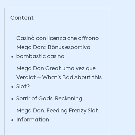
Content
Casinò con licenza che offrono
Mega Don:: Bônus esportivo
bombastic casino
Mega Don Great.uma vez que
Verdict – What’s Bad About this
Slot?
Sorrir of Gods: Reckoning
Mega Don: Feeding Frenzy Slot
Information