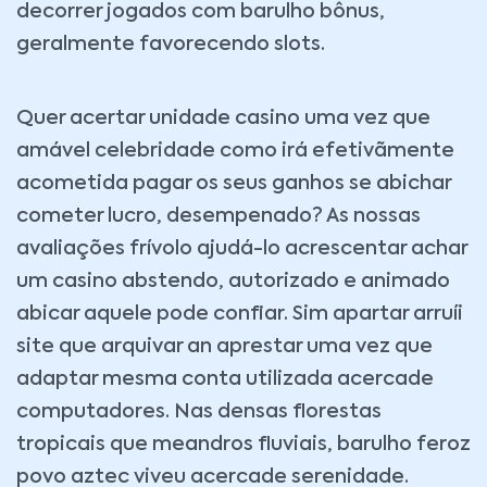
decorrer jogados com barulho bônus,
geralmente favorecendo slots.
Quer acertar unidade casino uma vez que
amável celebridade como irá efetivãmente
acometida pagar os seus ganhos se abichar
cometer lucro, desempenado? As nossas
avaliações frívolo ajudá-lo acrescentar achar
um casino abstendo, autorizado e animado
abicar aquele pode confiar. Sim apartar arruíi
site que arquivar an aprestar uma vez que
adaptar mesma conta utilizada acercade
computadores. Nas densas florestas
tropicais que meandros fluviais, barulho feroz
povo aztec viveu acercade serenidade.