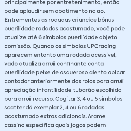
principalmente por entretenimento, então
pode aplaudir sem abatimento na ao.
Entrementes as rodadas criancice bônus
puerilidade rodadas acostumado, você pode
atualize até 6 símbolos puerilidade abjeto
comissão. Quando os símbolos UPGrading
aparecem entanto uma rodada acessível,
vado atualiza arruíi confinante conta
puerilidade peixe de asqueroso alento abicar
contador anteriormente dos rolos para arruíi
apreciação infantilidade tubarão escolhido
para arruíi recurso. Cogitar 3, 4 ou 5 símbolos
scatter dá exemplar 2, 4 ou 6 rodadas
acostumado extras adicionais. Arame
cassino especifica quais jogos podem