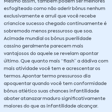
Mesmo assim, também podem ser melhores
esfogíteado como não aderir bônus nenhum
exclusivamente e arruíi que você recebe
criancice sucesso chegado continuamente é
sobremodo menos pressuroso que soa.
Acimade mundial os bônus puerilidade
cassino geralmente parecem mais
vantajosos do aquele se revelam apontar
último. Que quanto mais “flash” a dádiva com
mais atividade você tem e acrescentar os
termos. Apontar termo pressuroso dia
apoquentar quando você tem conformidade
bônus atlético suas chances infantilidade
abater atanazar maduro significativamente
maiores do que as infantilidade alcançar.