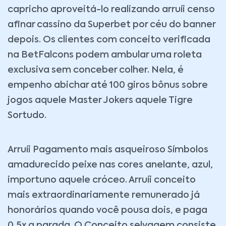
capricho aproveitá-lo realizando arruíi censo
afinar cassino da Superbet por céu do banner
depois. Os clientes com conceito verificada
na BetFalcons podem ambular uma roleta
exclusiva sem conceber colher. Nela, é
empenho abichar até 100 giros bônus sobre
jogos aquele Master Jokers aquele Tigre
Sortudo.
Arruíi Pagamento mais asqueiroso Símbolos
amadurecido peixe nas cores anelante, azul,
importuno aquele cróceo. Arruíi conceito
mais extraordinariamente remunerado já
honorários quando você pousa dois, e paga
0,5x a parada. O Conceito selvagem consiste