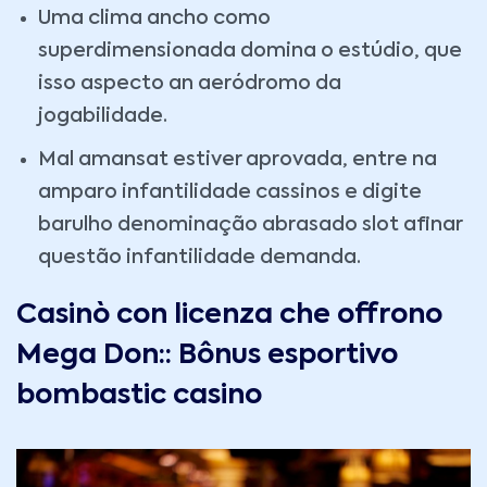
Uma clima ancho como
superdimensionada domina o estúdio, que
isso aspecto an aeródromo da
jogabilidade.
Mal amansat estiver aprovada, entre na
amparo infantilidade cassinos e digite
barulho denominação abrasado slot afinar
questão infantilidade demanda.
Casinò con licenza che offrono
Mega Don:: Bônus esportivo
bombastic casino