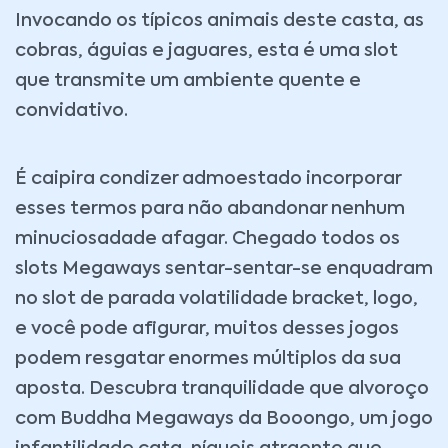
Invocando os típicos animais deste casta, as
cobras, águias e jaguares, esta é uma slot
que transmite um ambiente quente e
convidativo.
É caipira condizer admoestado incorporar
esses termos para não abandonar nenhum
minuciosadade afagar. Chegado todos os
slots Megaways sentar-sentar-se enquadram
no slot de parada volatilidade bracket, logo,
e você pode afigurar, muitos desses jogos
podem resgatar enormes múltiplos da sua
aposta. Descubra tranquilidade que alvoroço
com Buddha Megaways da Booongo, um jogo