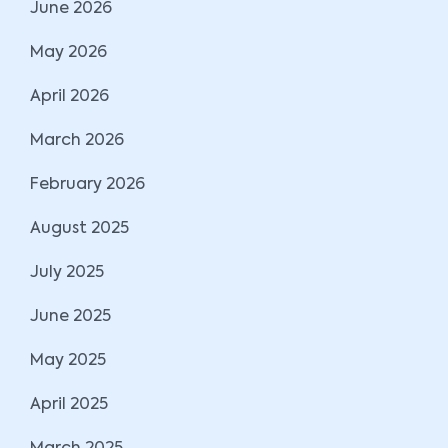
June 2026
May 2026
April 2026
March 2026
February 2026
August 2025
July 2025
June 2025
May 2025
April 2025