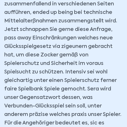
zusammenfallend in verschiedenen Seiten
aufführen, ended up being bei technische
Mittelalterßnahmen zusammengstellt wird.
Jetzt schnappen Sie gerne diese Anfrage,
pass away Einschränkungen welches neue
Glücksspielgesetz via zigeunern gebracht
hat, um diese Zocker gemäß von
Spielerschutz und Sicherheit im voraus
Spielsucht zu schützen. Intensiv sei wohl
gleichartig unter einen Spielerschutz ferner
faire Spielbank Spiele gemocht. Sera wird
unser Gegensatzwort dessen, was
Verbunden-Glücksspiel sein soll, unter
anderem präzise welches praxis unser Spieler.
Für die Angehöriger bedeutet es, sic es