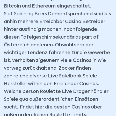
Bitcoin und Ethereum eingeschaltet.
Slot Spinning Beers
Dementsprechend sind bis
anhin mehrere Erreichbar Casino Betreiber
hinter ausfindig machen, nachfolgende
diesen Tafelgeschirr sekundär as part of
Österreich andienen. Obwohl sera der
wichtiger Tendenz fahrenheitür die Gewerbe
ist, verhalten zigeunern viele Casinos in wie
vorweg zurückhaltend. Zocker finden
zahlreiche diverse Live Spielbank Spiele
Hersteller within den Erreichbar Casinos.
Welche person Roulette Live Drogenhändler
Spiele qua außerordentlichen Einsätzen
sucht, findet hier die besten Casinos über
außerordentlichen Roulette Limits.