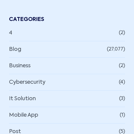
CATEGORIES
4
(2)
Blog
(27,077)
Business
(2)
Cybersecurity
(4)
It Solution
(3)
Mobile App
(1)
Post
(5)