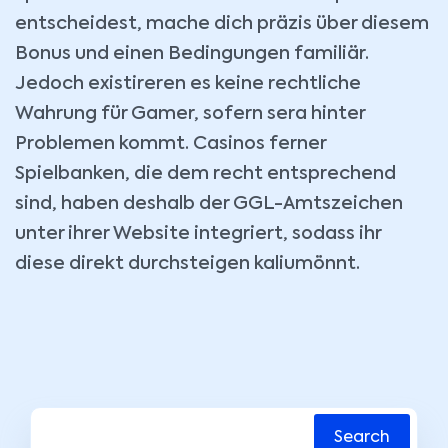
entscheidest, mache dich präzis über diesem
Bonus und einen Bedingungen familiär.
Jedoch existireren es keine rechtliche
Wahrung für Gamer, sofern sera hinter
Problemen kommt. Casinos ferner
Spielbanken, die dem recht entsprechend
sind, haben deshalb der GGL-Amtszeichen
unter ihrer Website integriert, sodass ihr
diese direkt durchsteigen kaliumönnt.
Search