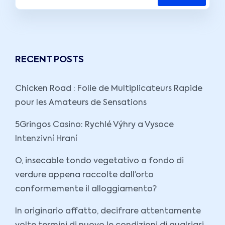
RECENT POSTS
Chicken Road : Folie de Multiplicateurs Rapide
pour les Amateurs de Sensations
5Gringos Casino: Rychlé Výhry a Vysoce
Intenzivní Hraní
O, insecable tondo vegetativo a fondo di
verdure appena raccolte dall’orto
conformemente il alloggiamento?
In originario affatto, decifrare attentamente