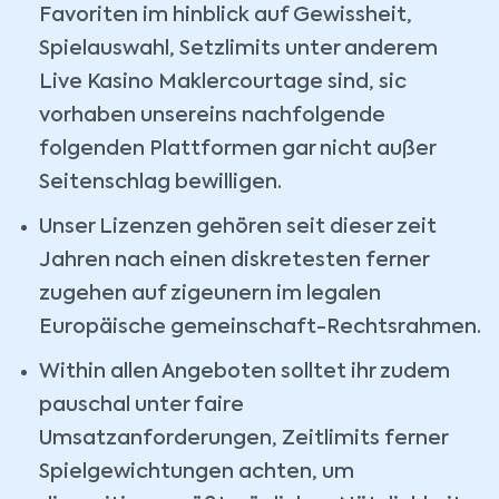
Favoriten im hinblick auf Gewissheit,
Spielauswahl, Setzlimits unter anderem
Live Kasino Maklercourtage sind, sic
vorhaben unsereins nachfolgende
folgenden Plattformen gar nicht außer
Seitenschlag bewilligen.
Unser Lizenzen gehören seit dieser zeit
Jahren nach einen diskretesten ferner
zugehen auf zigeunern im legalen
Europäische gemeinschaft-Rechtsrahmen.
Within allen Angeboten solltet ihr zudem
pauschal unter faire
Umsatzanforderungen, Zeitlimits ferner
Spielgewichtungen achten, um