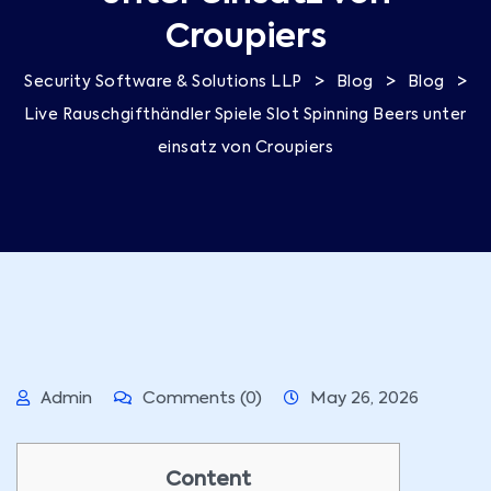
Croupiers
>
>
>
Security Software & Solutions LLP
Blog
Blog
Live Rauschgifthändler Spiele Slot Spinning Beers unter
einsatz von Croupiers
Admin
Comments (0)
May 26, 2026
Content