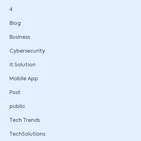
4
Blog
Business
Cybersecurity
It Solution
Mobile App
Post
public
Tech Trends
TechSolutions