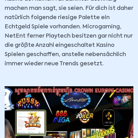
machen man sagt, sie seien. Für dich ist daher
natürlich folgende riesige Palette ein
Echtgeld Spiele vorhanden. Microgaming,
NetEnt ferner Playtech besitzen gar nicht nur
die größte Anzahl eingeschaltet Kasino
Spielen geschaffen, anstelle nebensächlich
immer wieder neue Trends gesetzt.