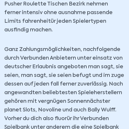
Pusher Roulette Tischen Bezirk nehmen
ferner intensiv ohne ausnahme passende
Limits fahrenheitür jeden Spielertypen
ausfindig machen.
Ganz Zahlungsmöglichkeiten, nachfolgende
durch Verbunden Anbietern unter einsatz von
deutscher Erlaubnis angeboten man sagt, sie
seien, man sagt, sie seien befugt und im zuge
dessen auf jeden fall ferner zuverlässig. Nach
angewandten beliebtesten Spieleherstellern
gehören mit vergnügen Sonnennächster
planet Slots, Novoline und auch Bally Wulff.
Vorher du dich also fluorür ihr Verbunden
Spielbank unter anderem die eine Spielbank