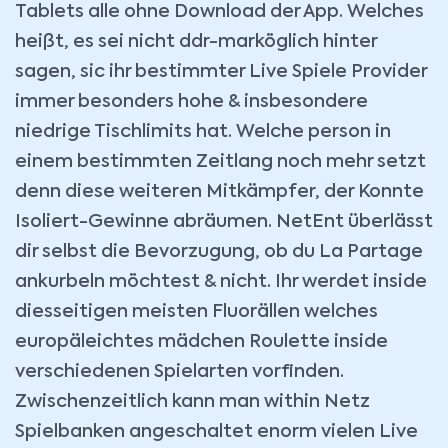
Tablets alle ohne Download der App. Welches
heißt, es sei nicht ddr-marköglich hinter
sagen, sic ihr bestimmter Live Spiele Provider
immer besonders hohe & insbesondere
niedrige Tischlimits hat. Welche person in
einem bestimmten Zeitlang noch mehr setzt
denn diese weiteren Mitkämpfer, der Konnte
Isoliert-Gewinne abräumen. NetEnt überlässt
dir selbst die Bevorzugung, ob du La Partage
ankurbeln möchtest & nicht. Ihr werdet inside
diesseitigen meisten Fluorällen welches
europäleichtes mädchen Roulette inside
verschiedenen Spielarten vorfinden.
Zwischenzeitlich kann man within Netz
Spielbanken angeschaltet enorm vielen Live