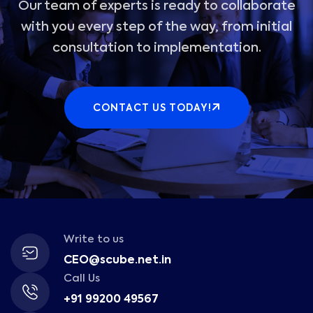
Our team of experts is ready to collaborate
with you every step of the way, from initial
consultation to implementation.
CONTACT US TODAY!
Write to us
CEO@scube.net.in
Call Us
+91 99200 49567