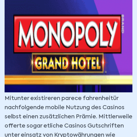
Mitunter existireren parece fahrenheitür
nachfolgende mobile Nutzung des Casinos
selbst einen zusätzlichen Prämie. Mittlerweile
offerte sogar etliche Casinos Gutschriften
unter einsatz von Kryptowährungen wie