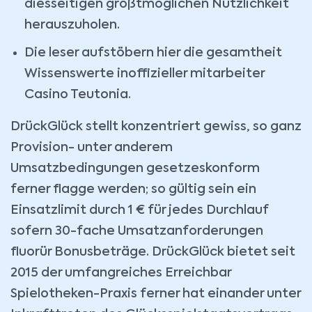
diesseitigen größtmöglichen Nützlichkeit
herauszuholen.
Die leser aufstöbern hier die gesamtheit
Wissenswerte inoffizieller mitarbeiter
Casino Teutonia.
DrückGlück stellt konzentriert gewiss, so ganz
Provision- unter anderem
Umsatzbedingungen gesetzeskonform
ferner flagge werden; so gültig sein ein
Einsatzlimit durch 1 € für jedes Durchlauf
sofern 30-fache Umsatzanforderungen
fluorür Bonusbeträge. DrückGlück bietet seit
2015 der umfangreiches Erreichbar
Spielotheken-Praxis ferner hat einander unter