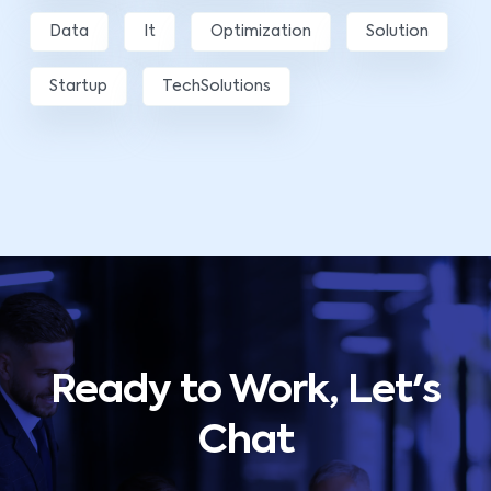
Data
It
Optimization
Solution
Startup
TechSolutions
Ready to Work, Let's
Chat