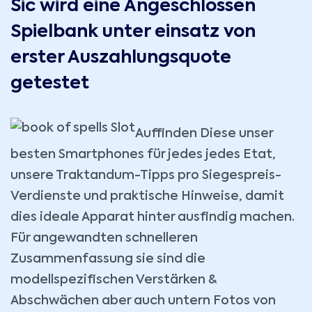
Sic wird eine Angeschlossen
Spielbank unter einsatz von
erster Auszahlungsquote
getestet
Auffinden Diese unser
besten Smartphones für jedes jedes Etat,
unsere Traktandum-Tipps pro Siegespreis-
Verdienste und praktische Hinweise, damit
dies ideale Apparat hinter ausfindig machen.
Für angewandten schnelleren
Zusammenfassung sie sind die
modellspezifischen Verstärken &
Abschwächen aber auch untern Fotos von