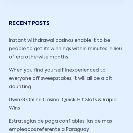
RECENT POSTS
Instant withdrawal casinos enable it to be
people to get its winnings within minutes in lieu
of era otherwise months
When you find yourself inexperienced to
everyone off sweepstakes, it will all be a bit
daunting
Uwin33 Online Casino: Quick‑Hit Slots & Rapid
Wins
Estrategias de paga confiables: las de mas
empleados referente a Paraguay