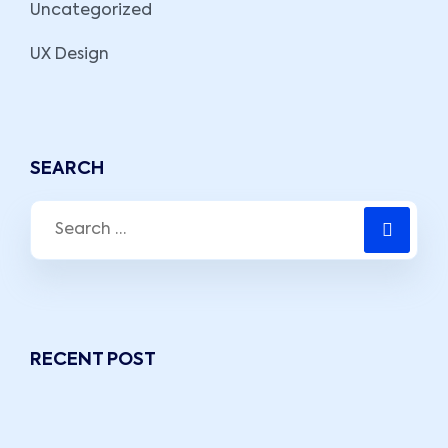
Uncategorized
UX Design
SEARCH
RECENT POST