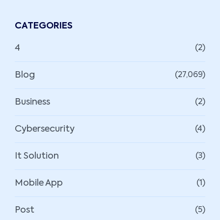
CATEGORIES
4
(2)
Blog
(27,069)
Business
(2)
Cybersecurity
(4)
It Solution
(3)
Mobile App
(1)
Post
(5)