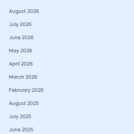
August 2026
July 2026
June 2026
May 2026
April 2026
March 2026
February 2026
August 2025
July 2025
June 2025