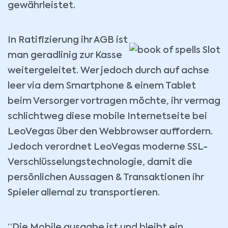
gewährleistet.
In Ratifizierung ihr AGB ist
man geradlinig zur Kasse
weitergeleitet. Wer jedoch durch auf achse
leer via dem Smartphone & einem Tablet
beim Versorger vortragen möchte, ihr vermag
schlichtweg diese mobile Internetseite bei
LeoVegas über den Webbrowser auffordern.
Jedoch verordnet LeoVegas moderne SSL-
Verschlüsselungstechnologie, damit die
persönlichen Aussagen & Transaktionen ihr
Spieler allemal zu transportieren.
“Die Mobile ausgabe ist und bleibt ein