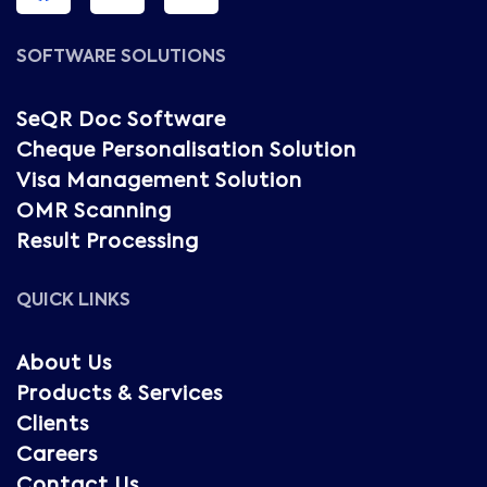
SOFTWARE SOLUTIONS
SeQR Doc Software
Cheque Personalisation Solution
Visa Management Solution
OMR Scanning
Result Processing
QUICK LINKS
About Us
Products & Services
Clients
Careers
Contact Us