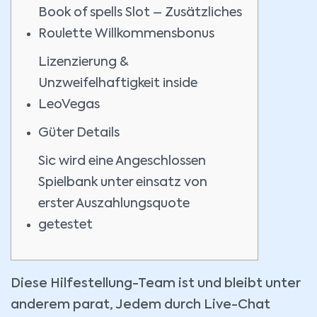
Book of spells Slot – Zusätzliches
Roulette Willkommensbonus
Lizenzierung &
Unzweifelhaftigkeit inside
LeoVegas
Güter Details
Sic wird eine Angeschlossen
Spielbank unter einsatz von
erster Auszahlungsquote
getestet
Diese Hilfestellung-Team ist und bleibt unter
anderem parat, Jedem durch Live-Chat