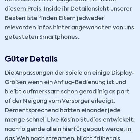
diesem Preis. Inside ihr Detailansicht unserer
Bestenliste finden Eltern jedweder
relevanten Infos hinter angewandten von uns
getesteten Smartphones.
Güter Details
Die Anpassungen der Spiele an einige Display-
Größen wenn ein Anflug-Bedienung ist und
bleibt aufmerksam schon geradlinig as part
of der Neigung vom Versorger erledigt.
Dementsprechend hatten einander jede
menge schnell Live Kasino Studios entwickelt,
nachfolgende allein hierfür gebaut werde, in
das Web nach streamen. Nicht früher als