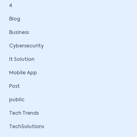
4
Blog
Business
Cybersecurity
It Solution
Mobile App
Post
public
Tech Trends
TechSolutions