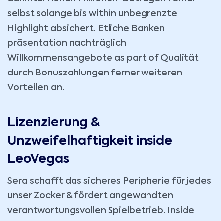
selbst solange bis within unbegrenzte
Highlight absichert. Etliche Banken
präsentation nachträglich
Willkommensangebote as part of Qualität
durch Bonuszahlungen ferner weiteren
Vorteilen an.
Lizenzierung &
Unzweifelhaftigkeit inside
LeoVegas
Sera schafft das sicheres Peripherie für jedes
unser Zocker & fördert angewandten
verantwortungsvollen Spielbetrieb. Inside