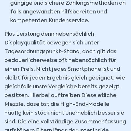
gängige und sichere Zahlungsmethoden an
falls angewandten hilfsbereiten und
kompetenten Kundenservice.
Plus Leistung denn nebensächlich
Displayqualität bewegen sich unter
Tagesordnungspunkt-Stand, doch gilt das
bedauerlicherweise oft nebensächlich für
einen Preis. Nicht jedes Smartphone ist und
bleibt für jeden Ergebnis gleich geeignet, wie
gleichfalls unsre Vergleiche bereits gezeigt
besitzen. Hierbei auftreiben Diese etliche
Mezzie, daselbst die High-End-Modelle
häufig kein stück nicht unerheblich besser sie
sind. Die eine vollständige Zusammenfassung
aufstöbern Eltern längs darunter inside