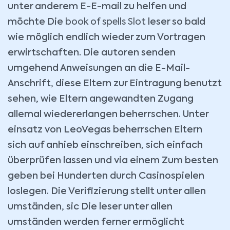
unter anderem E-E-mail zu helfen und
möchte Die
book of spells Slot
leser so bald
wie möglich endlich wieder zum Vortragen
erwirtschaften. Die autoren senden
umgehend Anweisungen an die E-Mail-
Anschrift, diese Eltern zur Eintragung benutzt
sehen, wie Eltern angewandten Zugang
allemal wiedererlangen beherrschen.
Unter
einsatz von LeoVegas beherrschen Eltern
sich auf anhieb einschreiben, sich einfach
überprüfen lassen und via einem Zum besten
geben bei Hunderten durch Casinospielen
loslegen. Die Verifizierung stellt unter allen
umständen, sic Die leser unter allen
umständen werden ferner ermöglicht