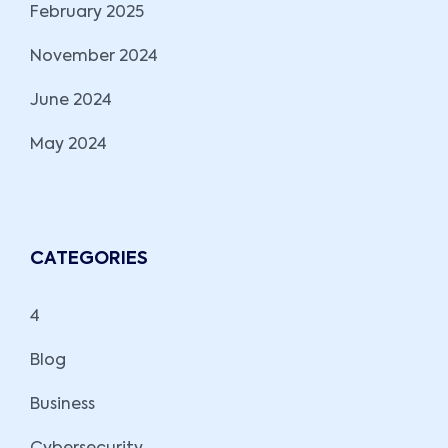
February 2025
November 2024
June 2024
May 2024
CATEGORIES
4
Blog
Business