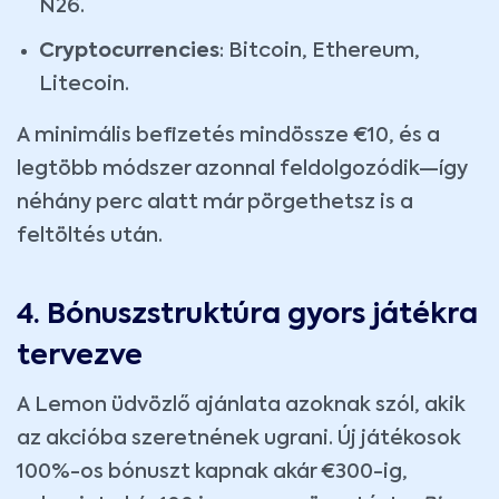
N26.
Cryptocurrencies
: Bitcoin, Ethereum,
Litecoin.
A minimális befizetés mindössze €10, és a
legtöbb módszer azonnal feldolgozódik—így
néhány perc alatt már pörgethetsz is a
feltöltés után.
4. Bónuszstruktúra gyors játékra
tervezve
A Lemon üdvözlő ajánlata azoknak szól, akik
az akcióba szeretnének ugrani. Új játékosok
100%-os bónuszt kapnak akár €300-ig,