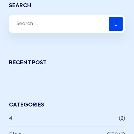
SEARCH
RECENT POST
CATEGORIES
4
(2)