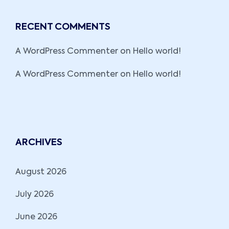
RECENT COMMENTS
A WordPress Commenter
on
Hello world!
A WordPress Commenter
on
Hello world!
ARCHIVES
August 2026
July 2026
June 2026