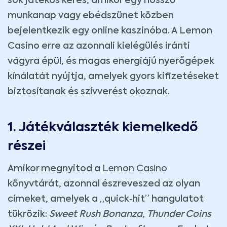
sok játékos keres, amikor egy hosszú
munkanap vagy ebédszünet közben
bejelentkezik egy online kaszinóba. A Lemon
Casino erre az azonnali kielégülés iránti
vágyra épül, és magas energiájú nyerőgépek
kínálatát nyújtja, amelyek gyors kifizetéseket
biztosítanak és szívverést okoznak.
1. Játékválaszték kiemelkedő
részei
Amikor megnyitod a
Lemon Casino
könyvtárát, azonnal észreveszed az olyan
címeket, amelyek a „quick‑hit” hangulatot
tükrözik:
Sweet Rush Bonanza
,
Thunder Coins