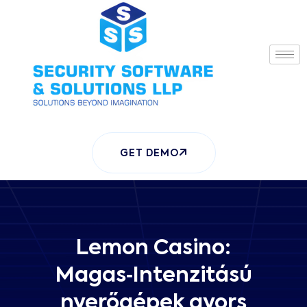
GET DEMO
Lemon Casino:
Magas‑Intenzitású
nyerőgépek gyors