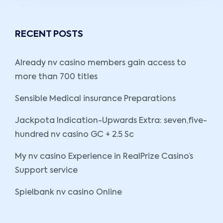
RECENT POSTS
Already nv casino members gain access to
more than 700 titles
Sensible Medical insurance Preparations
Jackpota Indication-Upwards Extra: seven,five-
hundred nv casino GC + 2.5 Sc
My nv casino Experience in RealPrize Casino’s
Support service
Spielbank nv casino Online