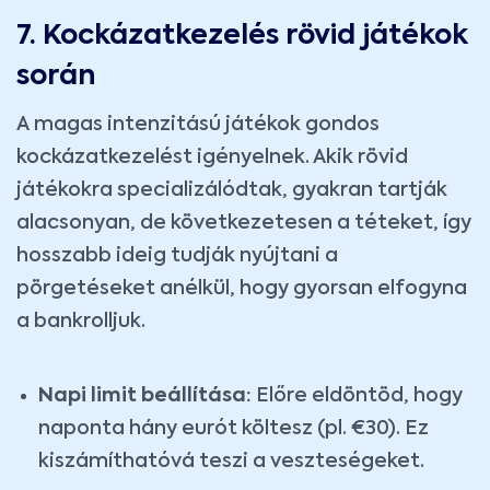
7. Kockázatkezelés rövid játékok
során
A magas intenzitású játékok gondos
kockázatkezelést igényelnek. Akik rövid
játékokra specializálódtak, gyakran tartják
alacsonyan, de következetesen a téteket, így
hosszabb ideig tudják nyújtani a
pörgetéseket anélkül, hogy gyorsan elfogyna
a bankrolljuk.
Napi limit beállítása:
Előre eldöntöd, hogy
naponta hány eurót költesz (pl. €30). Ez
kiszámíthatóvá teszi a veszteségeket.