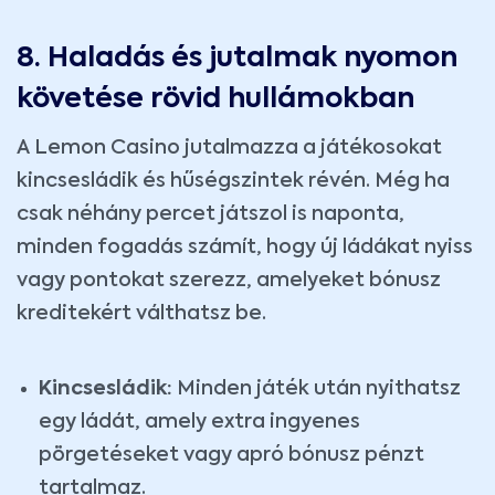
8. Haladás és jutalmak nyomon
követése rövid hullámokban
A Lemon Casino jutalmazza a játékosokat
kincsesládik és hűségszintek révén. Még ha
csak néhány percet játszol is naponta,
minden fogadás számít, hogy új ládákat nyiss
vagy pontokat szerezz, amelyeket bónusz
kreditekért válthatsz be.
Kincsesládik:
Minden játék után nyithatsz
egy ládát, amely extra ingyenes
pörgetéseket vagy apró bónusz pénzt
tartalmaz.