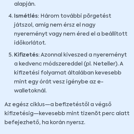
alapján.
Ismétlés:
Három további pörgetést
játszol, amíg nem érsz el nagy
nyereményt vagy nem éred el a beállított
időkorlátot.
Kifizetés:
Azonnal kiveszed a nyereményt
a kedvenc módszereddel (pl. Neteller). A
kifizetési folyamat általában kevesebb
mint egy órát vesz igénybe az e-
walletoknál.
Az egész ciklus—a befizetéstől a végső
kifizetésig—kevesebb mint tizenöt perc alatt
befejezhető, ha korán nyersz.