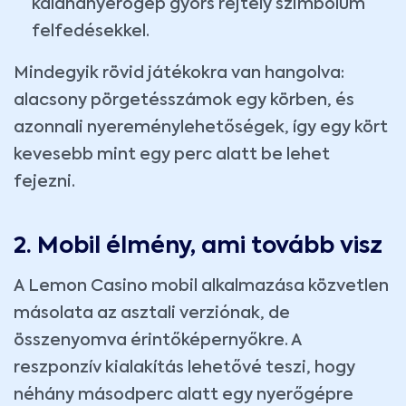
kalandnyerőgép gyors rejtély szimbólum
felfedésekkel.
Mindegyik rövid játékokra van hangolva:
alacsony pörgetésszámok egy körben, és
azonnali nyereménylehetőségek, így egy kört
kevesebb mint egy perc alatt be lehet
fejezni.
2. Mobil élmény, ami tovább visz
A Lemon Casino mobil alkalmazása közvetlen
másolata az asztali verziónak, de
összenyomva érintőképernyőkre. A
reszponzív kialakítás lehetővé teszi, hogy
néhány másodperc alatt egy nyerőgépre