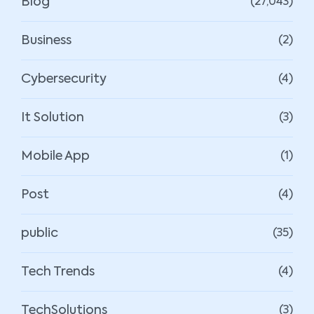
Blog
(27,043)
Business
(2)
Cybersecurity
(4)
It Solution
(3)
Mobile App
(1)
Post
(4)
public
(35)
Tech Trends
(4)
TechSolutions
(3)