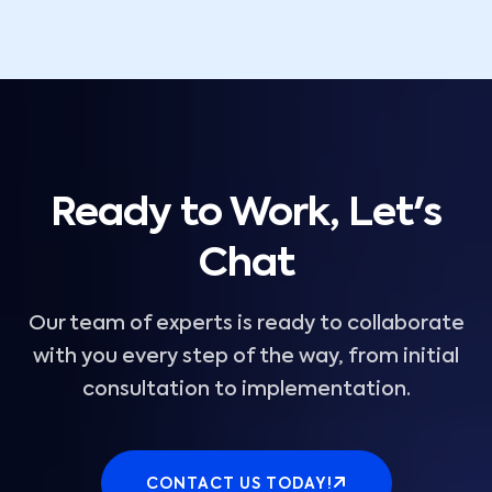
Ready to Work, Let's
Chat
Our team of experts is ready to collaborate
with you every step of the way, from initial
consultation to implementation.
CONTACT US TODAY!