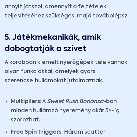
annyit játszol, amennyit a feltételek
teljesítéséhez szükséges, majd továbblépsz.
5. Játékmekanikák, amik
dobogtatják a szívet
A korábban kiemelt nyerőgépek tele vannak
olyan funkciókkal, amelyek gyors
szerencse‑hullámokat jutalmaznak.
Multipliers
: A
Sweet Rush Bonanza
-ban
minden hullámzó nyeremény akár 5×-ig
szorozhat.
Free Spin Triggers
: Három scatter