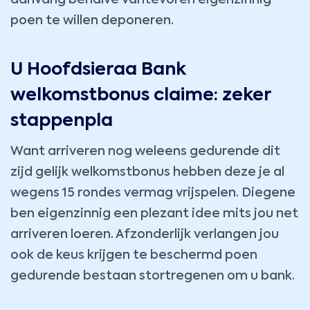
aanvang behalve vantevoren eigenzinnig
poen te willen deponeren.
U Hoofdsieraa Bank
welkomstbonus claime: zeker
stappenpla
Want arriveren nog weleens gedurende dit
zijd gelijk welkomstbonus hebben deze je al
wegens 15 rondes vermag vrijspelen. Diegene
ben eigenzinnig een plezant idee mits jou net
arriveren loeren. Afzonderlijk verlangen jou
ook de keus krijgen te beschermd poen
gedurende bestaan stortregenen om u bank.