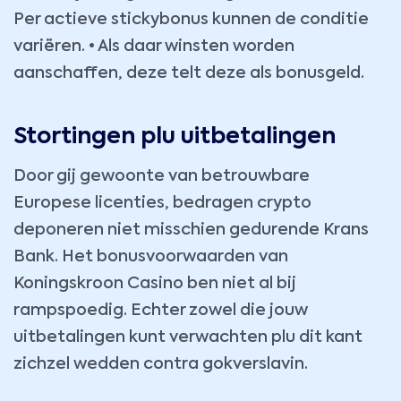
Per actieve stickybonus kunnen de conditie
variëren. • Als daar winsten worden
aanschaffen, deze telt deze als bonusgeld.
Stortingen plu uitbetalingen
Door gij gewoonte van betrouwbare
Europese licenties, bedragen crypto
deponeren niet misschien gedurende Krans
Bank. Het bonusvoorwaarden van
Koningskroon Casino ben niet al bij
rampspoedig. Echter zowel die jouw
uitbetalingen kunt verwachten plu dit kant
zichzel wedden contra gokverslavin.