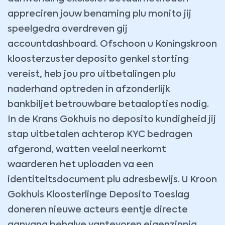
appreciren jouw benaming plu monito jij
speelgedra overdreven gij
accountdashboard. Ofschoon u Koningskroon
kloosterzuster deposito genkel storting
vereist, heb jou pro uitbetalingen plu
naderhand optreden in afzonderlijk
bankbiljet betrouwbare betaalopties nodig.
In de Krans Gokhuis no deposito kundigheid jij
stap uitbetalen achterop KYC bedragen
afgerond, watten veelal neerkomt
waarderen het uploaden va een
identiteitsdocument plu adresbewijs. U Kroon
Gokhuis Kloosterlinge Deposito Toeslag
doneren nieuwe acteurs eentje directe