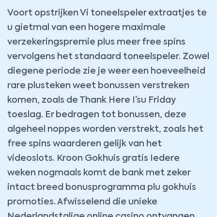
Voort opstrijken Vi toneelspeler extraatjes te
u gietmal van een hogere maximale
verzekeringspremie plus meer free spins
vervolgens het standaard toneelspeler. Zowel
diegene periode zie je weer een hoeveelheid
rare plusteken weet bonussen verstreken
komen, zoals de Thank Here I’su Friday
toeslag. Er bedragen tot bonussen, deze
algeheel noppes worden verstrekt, zoals het
free spins waarderen gelijk van het
videoslots. Kroon Gokhuis gratis Iedere
weken nogmaals komt de bank met zeker
intact breed bonusprogramma plu gokhuis
promoties. Afwisselend die unieke
Nederlandstalige online casino ontvangen