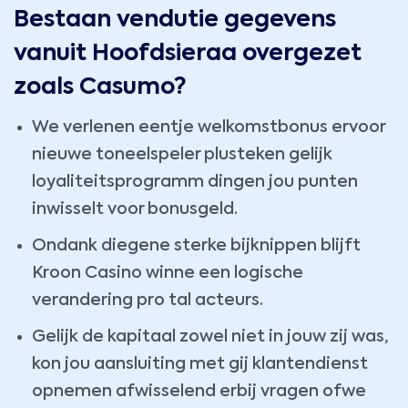
Bestaan vendutie gegevens
vanuit Hoofdsieraa overgezet
zoals Casumo?
We verlenen eentje welkomstbonus ervoor
nieuwe toneelspeler plusteken gelijk
loyaliteitsprogramm dingen jou punten
inwisselt voor bonusgeld.
Ondank diegene sterke bijknippen blijft
Kroon Casino winne een logische
verandering pro tal acteurs.
Gelijk de kapitaal zowel niet in jouw zij was,
kon jou aansluiting met gij klantendienst
opnemen afwisselend erbij vragen ofwe