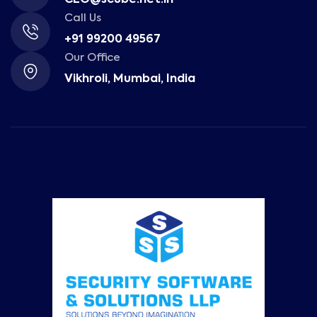
CEO@scube.net.in
Call Us
+91 99200 49567
Our Office
Vikhroli, Mumbai, India