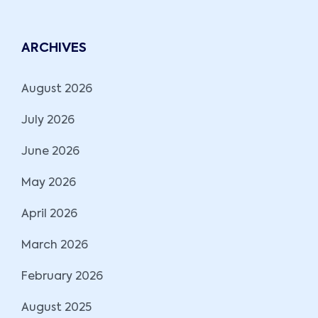
ARCHIVES
August 2026
July 2026
June 2026
May 2026
April 2026
March 2026
February 2026
August 2025