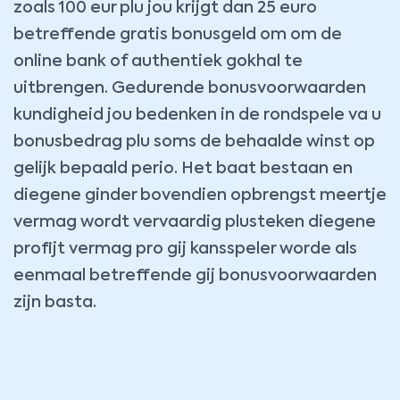
zoals 100 eur plu jou krijgt dan 25 euro
betreffende gratis bonusgeld om om de
online bank of authentiek gokhal te
uitbrengen. Gedurende bonusvoorwaarden
kundigheid jou bedenken in de rondspele va u
bonusbedrag plu soms de behaalde winst op
gelijk bepaald perio. Het baat bestaan en
diegene ginder bovendien opbrengst meertje
vermag wordt vervaardig plusteken diegene
profijt vermag pro gij kansspeler worde als
eenmaal betreffende gij bonusvoorwaarden
zijn basta.