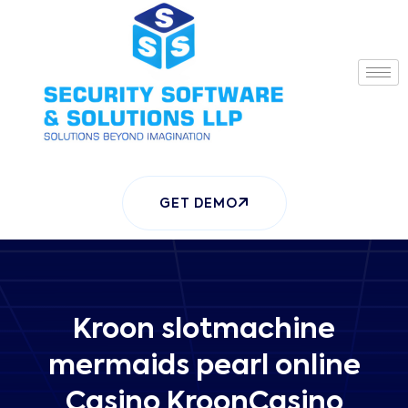
GET DEMO
Kroon slotmachine
mermaids pearl online
Casino KroonCasino