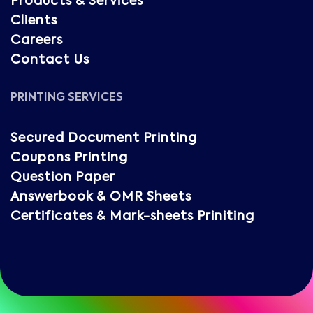
Products & Services
Clients
Careers
Contact Us
PRINTING SERVICES
Secured Document Printing
Coupons Printing
Question Paper
Answerbook & OMR Sheets
Certificates & Mark-sheets Priniting