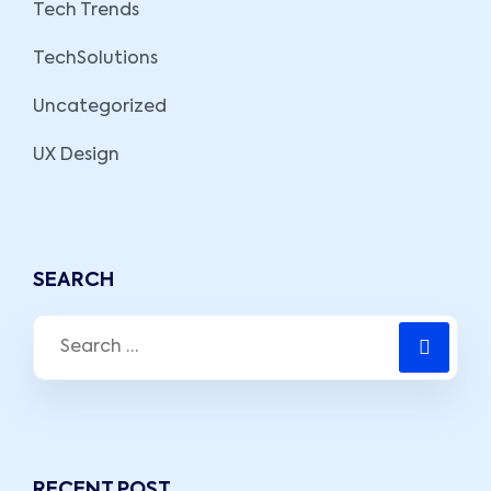
Tech Trends
TechSolutions
Uncategorized
UX Design
SEARCH
RECENT POST