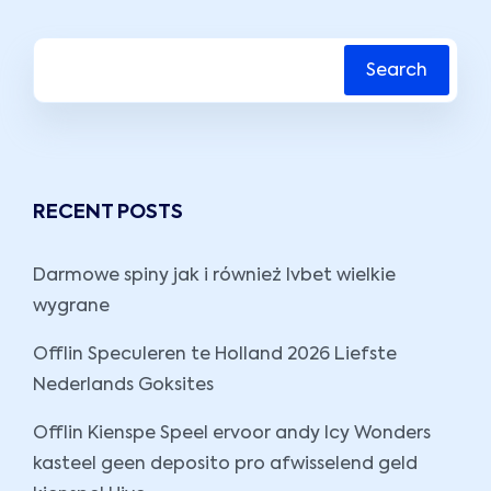
Search
RECENT POSTS
Darmowe spiny jak i również lvbet wielkie
wygrane
Offlin Speculeren te Holland 2026 Liefste
Nederlands Goksites
Offlin Kienspe Speel ervoor andy Icy Wonders
kasteel geen deposito pro afwisselend geld