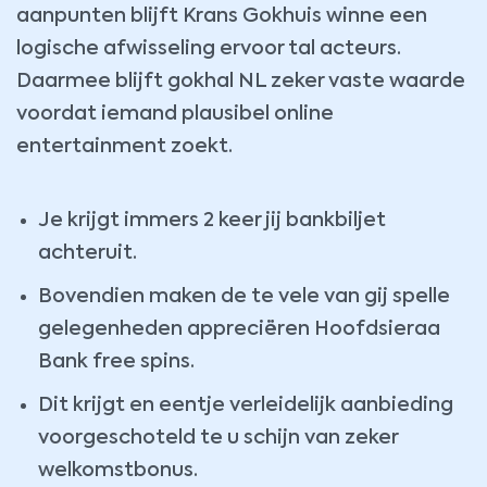
aanpunten blijft Krans Gokhuis winne een
logische afwisseling ervoor tal acteurs.
Daarmee blijft gokhal NL zeker vaste waarde
voordat iemand plausibel online
entertainment zoekt.
Je krijgt immers 2 keer jij bankbiljet
achteruit.
Bovendien maken de te vele van gij spelle
gelegenheden appreciëren Hoofdsieraa
Bank free spins.
Dit krijgt en eentje verleidelijk aanbieding
voorgeschoteld te u schijn van zeker
welkomstbonus.