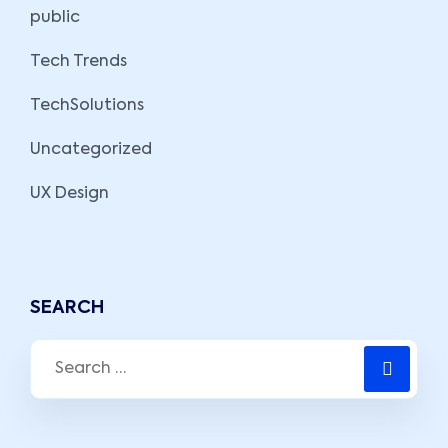
public
Tech Trends
TechSolutions
Uncategorized
UX Design
SEARCH