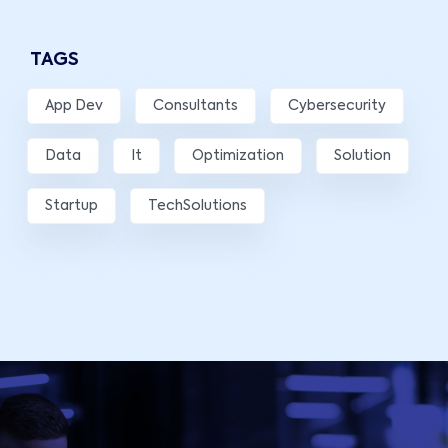
TAGS
App Dev
Consultants
Cybersecurity
Data
It
Optimization
Solution
Startup
TechSolutions