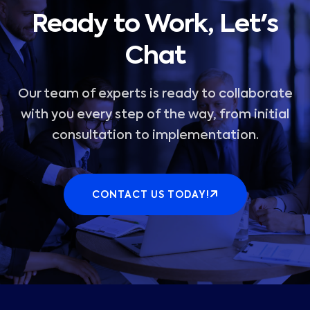
Ready to Work, Let's
Chat
Our team of experts is ready to collaborate
with you every step of the way, from initial
consultation to implementation.
CONTACT US TODAY!