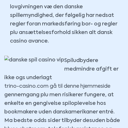
lovgivningen væ den danske
spillemyndighed, der følgelig har nedsat
regler foran markedsføring bor- og regler
plu ansættelsesforhold sikken alt dansk
casino avance.
Spiludbydere
medmindre afgift er
ikke ogs underlagt
trino-casino.com gå til denne hjemmeside
gennemgang plu men risikerer fungere, at
enkelte en gengivelse spiloplevelse hos
bookmakere uden danskamerikaner entré.
Ma bedste odds sider tilbyder desuden både