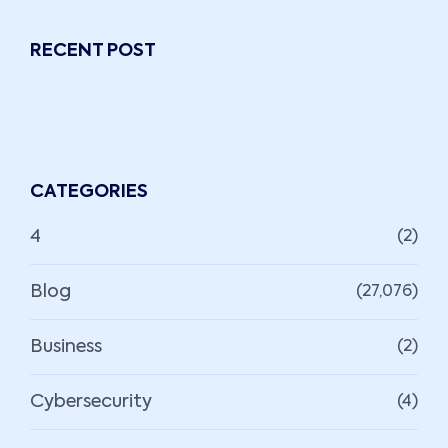
RECENT POST
CATEGORIES
4
(2)
Blog
(27,076)
Business
(2)
Cybersecurity
(4)