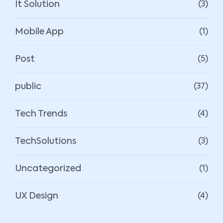
It Solution
(3)
Mobile App
(1)
Post
(5)
public
(37)
Tech Trends
(4)
TechSolutions
(3)
Uncategorized
(1)
UX Design
(4)