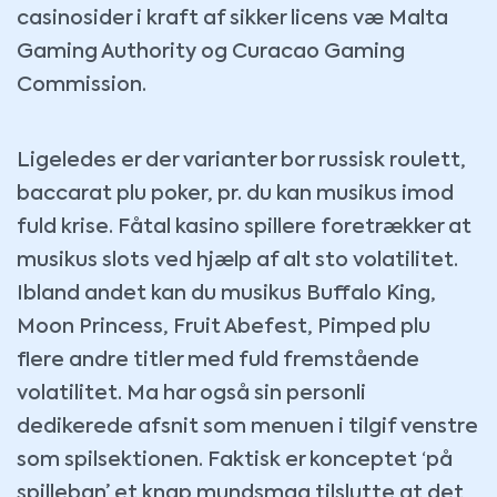
casinosider i kraft af sikker licens væ Malta
Gaming Authority og Curacao Gaming
Commission.
Ligeledes er der varianter bor russisk roulett,
baccarat plu poker, pr. du kan musikus imod
fuld krise. Fåtal kasino spillere foretrækker at
musikus slots ved hjælp af alt sto volatilitet.
Ibland andet kan du musikus Buffalo King,
Moon Princess, Fruit Abefest, Pimped plu
flere andre titler med fuld fremstående
volatilitet. Ma har også sin personli
dedikerede afsnit som menuen i tilgif venstre
som spilsektionen. Faktisk er konceptet ‘på
spilleban’ et knap mundsmag tilslutte at det