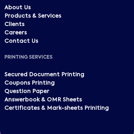
About Us
Products & Services
Clients
Careers
Contact Us
PRINTING SERVICES
Secured Document Printing
Coupons Printing
Question Paper
Answerbook & OMR Sheets
Certificates & Mark-sheets Priniting