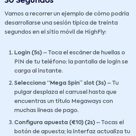
30 Segundos
Vamos a recorrer un ejemplo de cómo podría
desarrollarse una sesión típica de treinta
segundos en el sitio móvil de HighFly:
Login (5s)
– Toca el escáner de huellas o
PIN de tu teléfono; la pantalla de login se
carga al instante.
Selecciona “Mega Spin” slot (3s)
– Tu
pulgar desplaza el carrusel hasta que
encuentras un título Megaways con
muchas líneas de pago.
Configura apuesta (€10) (2s)
– Tocas el
botón de apuesta; la interfaz actualiza tu