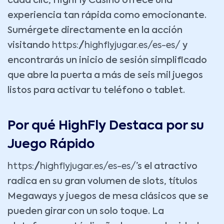
cada clic, HighFly Casino ofrece una
experiencia tan rápida como emocionante.
Sumérgete directamente en la acción
visitando
https://highflyjugar.es/es-es/
y
encontrarás un inicio de sesión simplificado
que abre la puerta a más de seis mil juegos
listos para activar tu teléfono o tablet.
Por qué HighFly Destaca por su
Juego Rápido
https://highflyjugar.es/es-es/
’s el atractivo
radica en su gran volumen de slots, títulos
Megaways y juegos de mesa clásicos que se
pueden girar con un solo toque. La