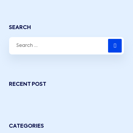
SEARCH
RECENT POST
CATEGORIES