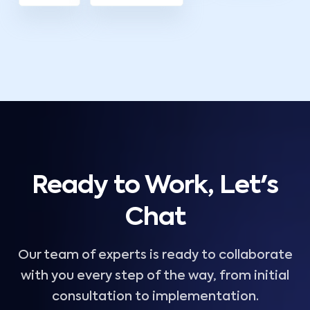
Ready to Work, Let's
Chat
Our team of experts is ready to collaborate
with you every step of the way, from initial
consultation to implementation.