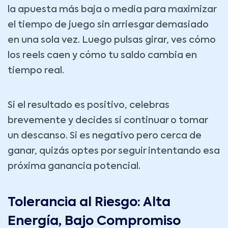
la apuesta más baja o media para maximizar
el tiempo de juego sin arriesgar demasiado
en una sola vez. Luego pulsas girar, ves cómo
los reels caen y cómo tu saldo cambia en
tiempo real.
Si el resultado es positivo, celebras
brevemente y decides si continuar o tomar
un descanso. Si es negativo pero cerca de
ganar, quizás optes por seguir intentando esa
próxima ganancia potencial.
Tolerancia al Riesgo: Alta
Energía, Bajo Compromiso