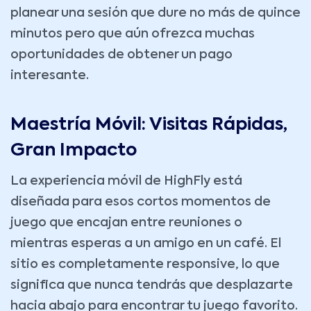
planear una sesión que dure no más de quince
minutos pero que aún ofrezca muchas
oportunidades de obtener un pago
interesante.
Maestría Móvil: Visitas Rápidas,
Gran Impacto
La experiencia móvil de HighFly está
diseñada para esos cortos momentos de
juego que encajan entre reuniones o
mientras esperas a un amigo en un café. El
sitio es completamente responsive, lo que
significa que nunca tendrás que desplazarte
hacia abajo para encontrar tu juego favorito.