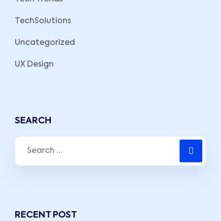
TechSolutions
Uncategorized
UX Design
SEARCH
RECENT POST