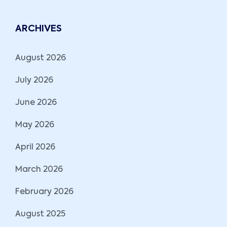
ARCHIVES
August 2026
July 2026
June 2026
May 2026
April 2026
March 2026
February 2026
August 2025