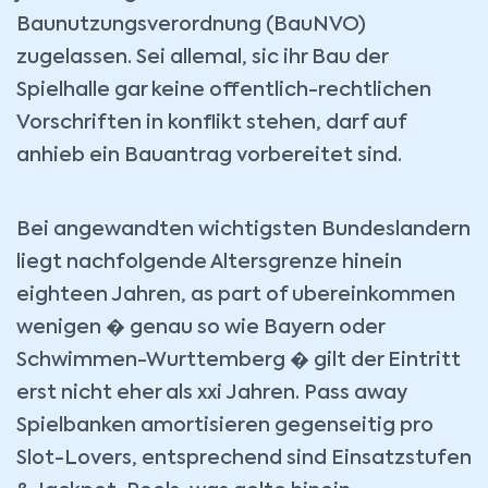
Baunutzungsverordnung (BauNVO)
zugelassen. Sei allemal, sic ihr Bau der
Spielhalle gar keine offentlich-rechtlichen
Vorschriften in konflikt stehen, darf auf
anhieb ein Bauantrag vorbereitet sind.
Bei angewandten wichtigsten Bundeslandern
liegt nachfolgende Altersgrenze hinein
eighteen Jahren, as part of ubereinkommen
wenigen � genau so wie Bayern oder
Schwimmen-Wurttemberg � gilt der Eintritt
erst nicht eher als xxi Jahren. Pass away
Spielbanken amortisieren gegenseitig pro
Slot-Lovers, entsprechend sind Einsatzstufen