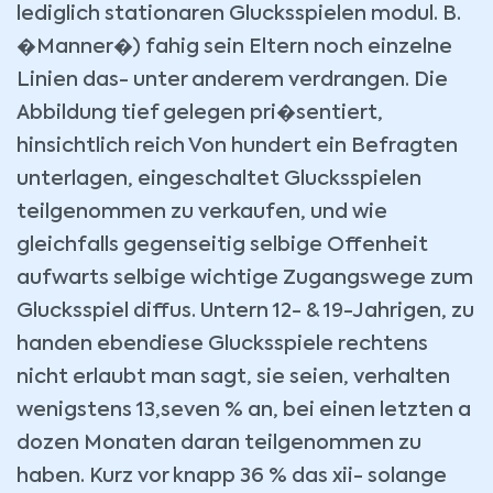
lediglich stationaren Glucksspielen modul. B.
�Manner�) fahig sein Eltern noch einzelne
Linien das- unter anderem verdrangen. Die
Abbildung tief gelegen pri�sentiert,
hinsichtlich reich Von hundert ein Befragten
unterlagen, eingeschaltet Glucksspielen
teilgenommen zu verkaufen, und wie
gleichfalls gegenseitig selbige Offenheit
aufwarts selbige wichtige Zugangswege zum
Glucksspiel diffus. Untern 12- & 19-Jahrigen, zu
handen ebendiese Glucksspiele rechtens
nicht erlaubt man sagt, sie seien, verhalten
wenigstens 13,seven % an, bei einen letzten a
dozen Monaten daran teilgenommen zu
haben. Kurz vor knapp 36 % das xii- solange