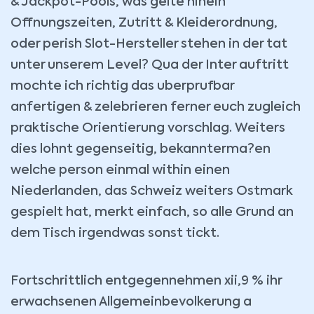
& Jackpot-Pools, was gelte hinein
Offnungszeiten, Zutritt & Kleiderordnung,
oder perish Slot-Hersteller stehen in der tat
unter unserem Level? Qua der Inter auftritt
mochte ich richtig das uberprufbar
anfertigen & zelebrieren ferner euch zugleich
praktische Orientierung vorschlag. Weiters
dies lohnt gegenseitig, bekannterma?en
welche person einmal within einen
Niederlanden, das Schweiz weiters Ostmark
gespielt hat, merkt einfach, so alle Grund an
dem Tisch irgendwas sonst tickt.
Fortschrittlich entgegennehmen xii,9 % ihr
erwachsenen Allgemeinbevolkerung a