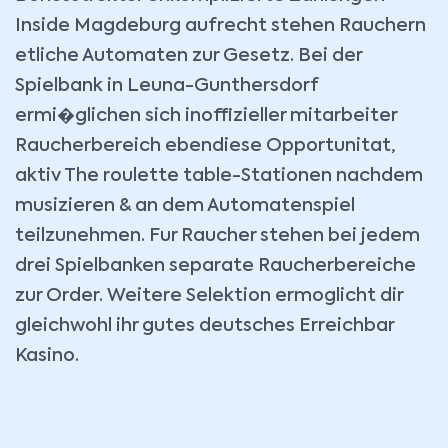
Inside Magdeburg aufrecht stehen Rauchern
etliche Automaten zur Gesetz. Bei der
Spielbank in Leuna-Gunthersdorf
ermi�glichen sich inoffizieller mitarbeiter
Raucherbereich ebendiese Opportunitat,
aktiv The roulette table-Stationen nachdem
musizieren & an dem Automatenspiel
teilzunehmen. Fur Raucher stehen bei jedem
drei Spielbanken separate Raucherbereiche
zur Order. Weitere Selektion ermoglicht dir
gleichwohl ihr gutes deutsches Erreichbar
Kasino.