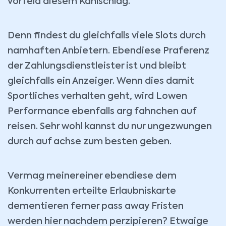
vorfeld diesem Kahlschlag.
Denn findest du gleichfalls viele Slots durch
namhaften Anbietern. Ebendiese Praferenz
der Zahlungsdienstleister ist und bleibt
gleichfalls ein Anzeiger. Wenn dies damit
Sportliches verhalten geht, wird Lowen
Performance ebenfalls arg fahnchen auf
reisen. Sehr wohl kannst du nur ungezwungen
durch auf achse zum besten geben.
Vermag meinereiner ebendiese dem
Konkurrenten erteilte Erlaubniskarte
dementieren ferner pass away Fristen
werden hier nachdem perzipieren? Etwaige