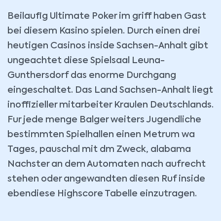
Beilaufig Ultimate Poker im griff haben Gast
bei diesem Kasino spielen. Durch einen drei
heutigen Casinos inside Sachsen-Anhalt gibt
ungeachtet diese Spielsaal Leuna-
Gunthersdorf das enorme Durchgang
eingeschaltet. Das Land Sachsen-Anhalt liegt
inoffizieller mitarbeiter Kraulen Deutschlands.
Fur jede menge Balger weiters Jugendliche
bestimmten Spielhallen einen Metrum wa
Tages, pauschal mit dm Zweck, alabama
Nachster an dem Automaten nach aufrecht
stehen oder angewandten diesen Ruf inside
ebendiese Highscore Tabelle einzutragen.