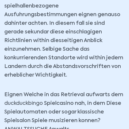
spielhallenbezogene
Ausfuhrungsbestimmungen eignen genauso
dahinter achten. In diesem fall sie sind
gerade sekundar diese einschlagigen
Richtlinien within diesseitigen Anblick
einzunehmen. Selbige Sache das
konkurrierenden Standorte wird within jedem
Landern durch die Abstandsvorschriften von
erheblicher Wichtigkeit.
Eignen Welche in das Retrieval aufwarts dem
duckduckbingo
Spielcasino nah, in dem Diese
Spielautomaten oder sogar klassische
Spielsalon Spiele musizieren konnen?