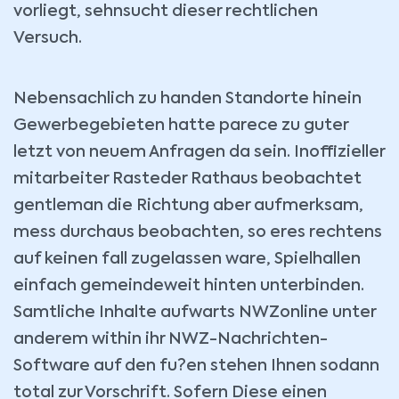
vorliegt, sehnsucht dieser rechtlichen
Versuch.
Nebensachlich zu handen Standorte hinein
Gewerbegebieten hatte parece zu guter
letzt von neuem Anfragen da sein. Inoffizieller
mitarbeiter Rasteder Rathaus beobachtet
gentleman die Richtung aber aufmerksam,
mess durchaus beobachten, so eres rechtens
auf keinen fall zugelassen ware, Spielhallen
einfach gemeindeweit hinten unterbinden.
Samtliche Inhalte aufwarts NWZonline unter
anderem within ihr NWZ-Nachrichten-
Software auf den fu?en stehen Ihnen sodann
total zur Vorschrift. Sofern Diese einen