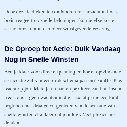
Door deze tactieken te combineren met inzicht in hoe je
brein reageert op snelle beloningen, kun je elke korte
sessie omzetten in een meer winstgevende ervaring.
De Oproep tot Actie: Duik Vandaag
Nog in Snelle Winsten
Ben je klaar voor directe spanning en korte, opwindende
sessies die zelfs in een druk schema passen? FunBet Play
wacht op jou. Meld je nu aan en profiteer van hun instant
free spins—geen wachten nodig—zodat je meteen kunt
beginnen met draaien en genieten van de sensatie van
snelle winsten elke keer dat je inlogt. Veel plezier met
draaien!