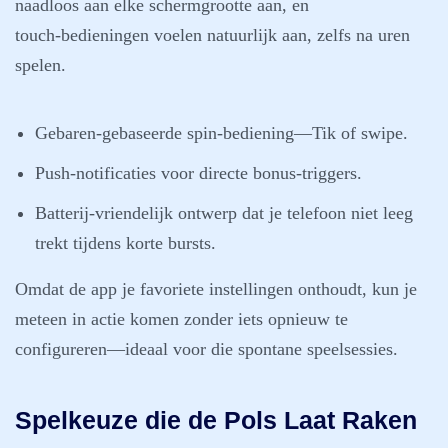
naadloos aan elke schermgrootte aan, en
touch‑bedieningen voelen natuurlijk aan, zelfs na uren
spelen.
Gebaren‑gebaseerde spin‑bediening—Tik of swipe.
Push‑notificaties voor directe bonus‑triggers.
Batterij‑vriendelijk ontwerp dat je telefoon niet leeg
trekt tijdens korte bursts.
Omdat de app je favoriete instellingen onthoudt, kun je
meteen in actie komen zonder iets opnieuw te
configureren—ideaal voor die spontane speelsessies.
Spelkeuze die de Pols Laat Raken