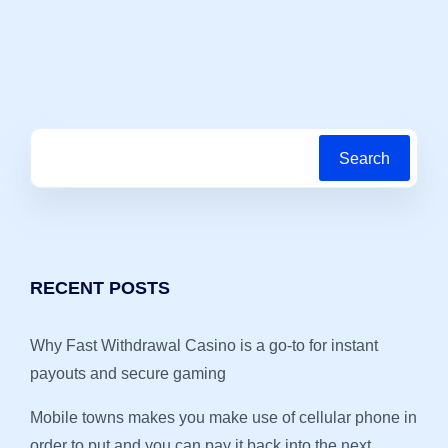
Search
RECENT POSTS
Why Fast Withdrawal Casino is a go-to for instant
payouts and secure gaming
Mobile towns makes you make use of cellular phone in
order to put and you can pay it back into the next