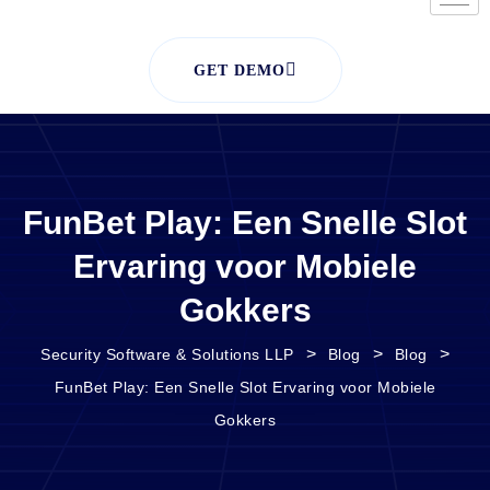
GET DEMO
FunBet Play: Een Snelle Slot
Ervaring voor Mobiele
Gokkers
>
>
>
Security Software & Solutions LLP
Blog
Blog
FunBet Play: Een Snelle Slot Ervaring voor Mobiele
Gokkers