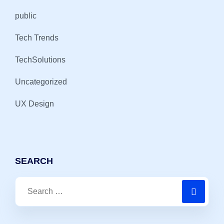
public
Tech Trends
TechSolutions
Uncategorized
UX Design
SEARCH