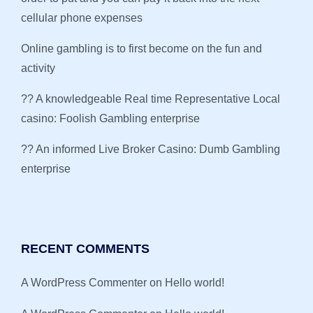
cellular phone expenses
Online gambling is to first become on the fun and
activity
?? A knowledgeable Real time Representative Local
casino: Foolish Gambling enterprise
?? An informed Live Broker Casino: Dumb Gambling
enterprise
RECENT COMMENTS
A WordPress Commenter
on
Hello world!