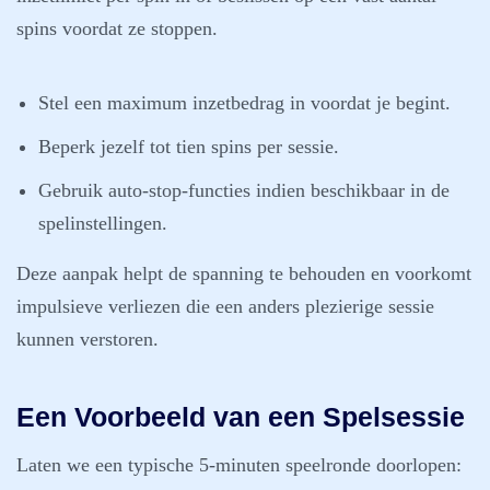
spins voordat ze stoppen.
Stel een maximum inzetbedrag in voordat je begint.
Beperk jezelf tot tien spins per sessie.
Gebruik auto‑stop‑functies indien beschikbaar in de
spelinstellingen.
Deze aanpak helpt de spanning te behouden en voorkomt
impulsieve verliezen die een anders plezierige sessie
kunnen verstoren.
Een Voorbeeld van een Spelsessie
Laten we een typische 5‑minuten speelronde doorlopen: