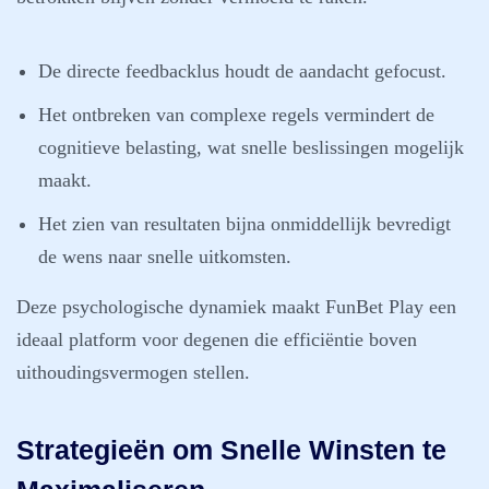
De directe feedbacklus houdt de aandacht gefocust.
Het ontbreken van complexe regels vermindert de
cognitieve belasting, wat snelle beslissingen mogelijk
maakt.
Het zien van resultaten bijna onmiddellijk bevredigt
de wens naar snelle uitkomsten.
Deze psychologische dynamiek maakt FunBet Play een
ideaal platform voor degenen die efficiëntie boven
uithoudingsvermogen stellen.
Strategieën om Snelle Winsten te