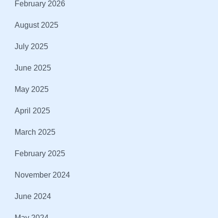
February 2026
August 2025
July 2025
June 2025
May 2025
April 2025
March 2025
February 2025
November 2024
June 2024
May 2024