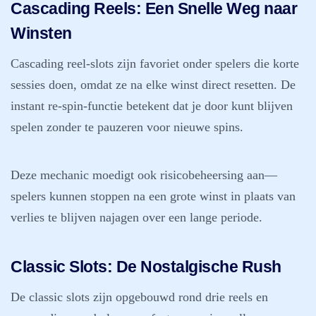
Cascading Reels: Een Snelle Weg naar
Winsten
Cascading reel‑slots zijn favoriet onder spelers die korte
sessies doen, omdat ze na elke winst direct resetten. De
instant re‑spin‑functie betekent dat je door kunt blijven
spelen zonder te pauzeren voor nieuwe spins.
Deze mechanic moedigt ook risicobeheersing aan—
spelers kunnen stoppen na een grote winst in plaats van
verlies te blijven najagen over een lange periode.
Classic Slots: De Nostalgische Rush
De classic slots zijn opgebouwd rond drie reels en