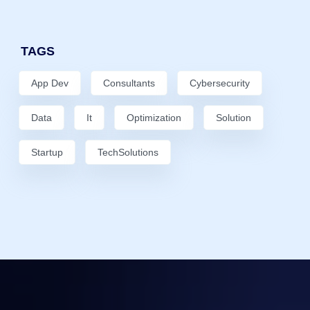
TAGS
App Dev
Consultants
Cybersecurity
Data
It
Optimization
Solution
Startup
TechSolutions