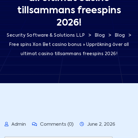
tillsammans freespins
2026!
>
>
>
Security Software & Solutions LLP
Blog
Blog
Free spins Xon Bet casino bonus » Uppräkning över all
ultimat casino tillsammans freespins 2026!
Admin
Comments (0)
June 2, 2026