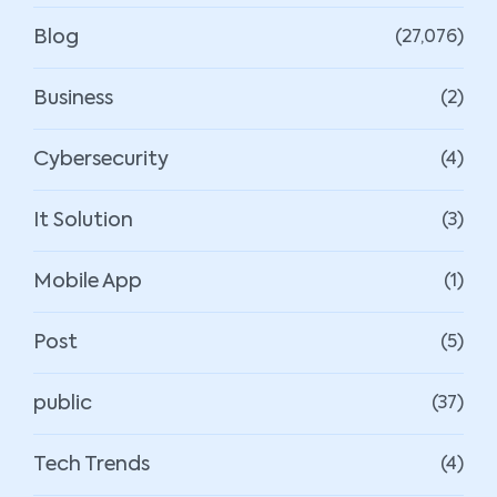
Blog
(27,076)
Business
(2)
Cybersecurity
(4)
It Solution
(3)
Mobile App
(1)
Post
(5)
public
(37)
Tech Trends
(4)