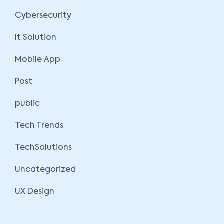
Cybersecurity
It Solution
Mobile App
Post
public
Tech Trends
TechSolutions
Uncategorized
UX Design