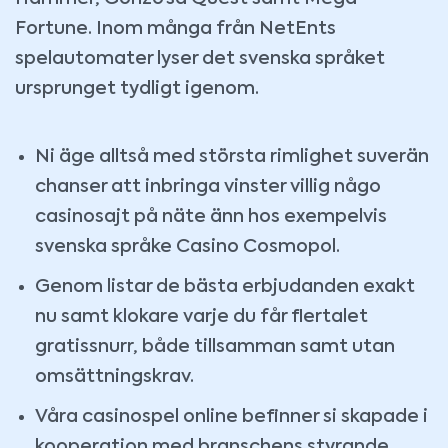
Fortune. Inom många från NetEnts
spelautomater lyser det svenska språket
ursprunget tydligt igenom.
Ni äge alltså med största rimlighet suverän
chanser att inbringa vinster villig någo
casinosajt på näte änn hos exempelvis
svenska språke Casino Cosmopol.
Genom listar de bästa erbjudanden exakt
nu samt klokare varje du får flertalet
gratissnurr, både tillsamman samt utan
omsättningskrav.
Våra casinospel online befinner si skapade i
kooperation med branschens styrande