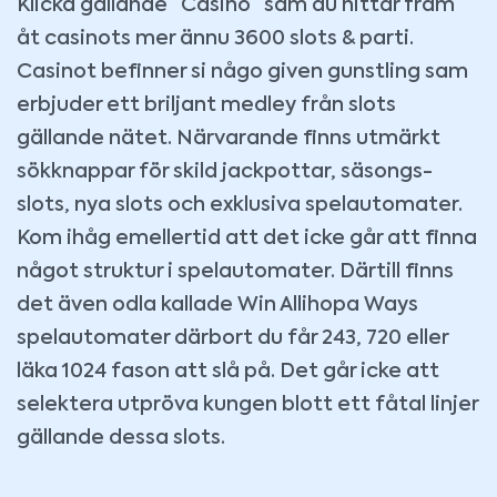
Klicka gällande ”Casino” sam du hittar fram
åt casinots mer ännu 3600 slots & parti.
Casinot befinner si någo given gunstling sam
erbjuder ett briljant medley från slots
gällande nätet. Närvarande finns utmärkt
sökknappar för skild jackpottar, säsongs-
slots, nya slots och exklusiva spelautomater.
Kom ihåg emellertid att det icke går att finna
något struktur i spelautomater. Därtill finns
det även odla kallade Win Allihopa Ways
spelautomater därbort du får 243, 720 eller
läka 1024 fason att slå på. Det går icke att
selektera utpröva kungen blott ett fåtal linjer
gällande dessa slots.