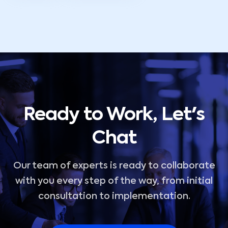
Ready to Work, Let's
Chat
Our team of experts is ready to collaborate
with you every step of the way, from initial
consultation to implementation.