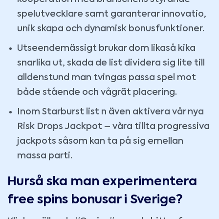
spelutvecklare samt garanterar innovatio,
unik skapa och dynamisk bonusfunktioner.
Utseendemässigt brukar dom likaså kika
snarlika ut, skada de list dividera sig lite till
alldenstund man tvingas passa spel mot
både stående och vågrät placering.
Inom Starburst list n även aktivera vår nya
Risk Drops Jackpot – våra tillta progressiva
jackpots såsom kan ta på sig emellan
massa parti.
Hurså ska man experimentera
free spins bonusar i Sverige?