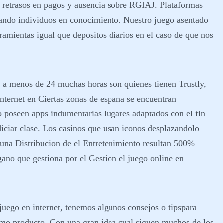
os retrasos en pagos y ausencia sobre RGIAJ. Plataformas
iando individuos en conocimiento. Nuestro juego asentado
ramientas igual que depositos diarios en el caso de que nos
te a menos de 24 muchas horas son quienes tienen Trustly,
nternet en Ciertas zonas de espana se encuentran
o poseen apps indumentarias lugares adaptados con el fin
diciar clase. Los casinos que usan iconos desplazandolo
 una Distribucion de el Entretenimiento resultan 500%
ano que gestiona por el Gestion el juego online en
 juego en internet, tenemos algunos consejos o tipspara
aximo producto. Con una gran idea cual siguen muchos de los