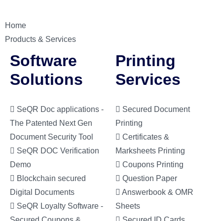
Home
Products & Services
Software
Printing
Solutions
Services
SeQR Doc applications -
Secured Document
The Patented Next Gen
Printing
Document Security Tool
Certificates &
SeQR DOC Verification
Marksheets Printing
Demo
Coupons Printing
Blockchain secured
Question Paper
Digital Documents
Answerbook & OMR
SeQR Loyalty Software -
Sheets
Secured Coupons &
Secured ID Cards