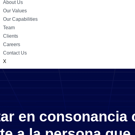
About Us
Our Values
Our Capabilities
Team
Clients
Careers
Contact Us
X
tar en consonancia c
te a la persona que