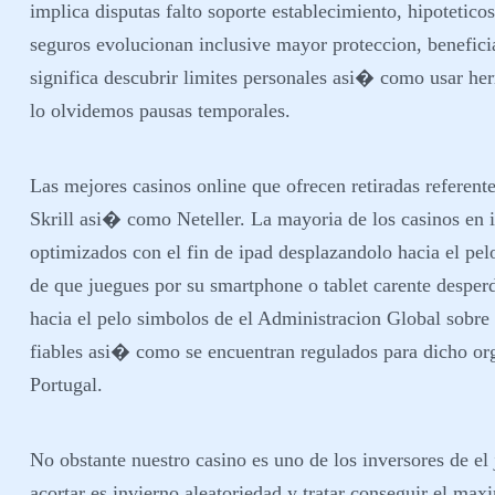
implica disputas falto soporte establecimiento, hipotetic
seguros evolucionan inclusive mayor proteccion, benefic
significa descubrir limites personales asi� como usar her
lo olvidemos pausas temporales.
Las mejores casinos online que ofrecen retiradas referen
Skrill asi� como Neteller. La mayoria de los casinos en i
optimizados con el fin de ipad desplazandolo hacia el pel
de que juegues por su smartphone o tablet carente desper
hacia el pelo simbolos de el Administracion Global sobre
fiables asi� como se encuentran regulados para dicho org
Portugal.
No obstante nuestro casino es uno de los inversores de el
acortar es invierno aleatoriedad y tratar conseguir el m