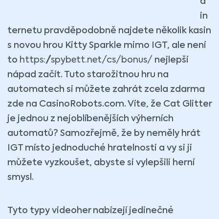
a
in
ternetu pravděpodobně najdete několik kasin
s novou hrou Kitty Sparkle mimo IGT, ale není
to
https://spybett.net/cs/bonus/
nejlepší
nápad začít. Tuto starožitnou hru na
automatech si můžete zahrát zcela zdarma
zde na CasinoRobots.com. Víte, že Cat Glitter
je jednou z nejoblíbenějších výherních
automatů? Samozřejmě, že by neměly hrát
IGT místo jednoduché hratelnosti a vy si ji
můžete vyzkoušet, abyste si vylepšili herní
smysl.
Tyto typy videoher nabízejí jedinečné