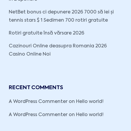
NetBet bonus ci depunere 2026 7000 să lei și
tennis stars $ 1 Sedimen 700 rotiri gratuite
Rotiri gratuite însă vărsare 2026
Cazinouri Online deasupra Romania 2026
Casino Online Noi
RECENT COMMENTS
A WordPress Commenter
on
Hello world!
A WordPress Commenter
on
Hello world!