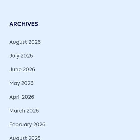
ARCHIVES
August 2026
July 2026
June 2026
May 2026
April 2026
March 2026
February 2026
August 2025