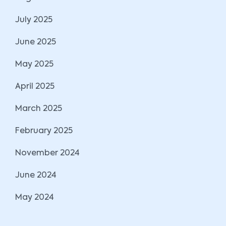
July 2025
June 2025
May 2025
April 2025
March 2025
February 2025
November 2024
June 2024
May 2024