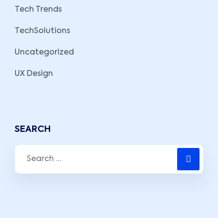
Tech Trends
TechSolutions
Uncategorized
UX Design
SEARCH