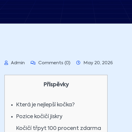
Admin
Comments (0)
May 20, 2026
Příspěvky
Která je nejlepší kočka?
Pozice kočičí jiskry
Kočičí třpyt 100 procent zdarma