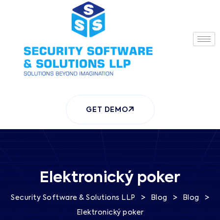
GET DEMO
Elektronický poker
>
>
>
Security Software & Solutions LLP
Blog
Blog
Elektronický poker