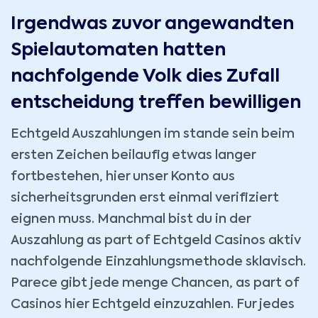
Irgendwas zuvor angewandten
Spielautomaten hatten
nachfolgende Volk dies Zufall
entscheidung treffen bewilligen
Echtgeld Auszahlungen im stande sein beim
ersten Zeichen beilaufig etwas langer
fortbestehen, hier unser Konto aus
sicherheitsgrunden erst einmal verifiziert
eignen muss. Manchmal bist du in der
Auszahlung as part of Echtgeld Casinos aktiv
nachfolgende Einzahlungsmethode sklavisch.
Parece gibt jede menge Chancen, as part of
Casinos hier Echtgeld einzuzahlen. Fur jedes