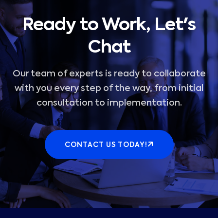
Ready to Work, Let's
Chat
Our team of experts is ready to collaborate
with you every step of the way, from initial
consultation to implementation.
CONTACT US TODAY!