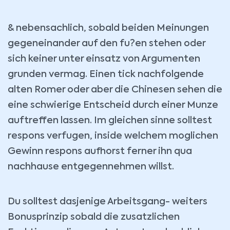
& nebensachlich, sobald beiden Meinungen
gegeneinander auf den fu?en stehen oder
sich keiner unter einsatz von Argumenten
grunden vermag. Einen tick nachfolgende
alten Romer oder aber die Chinesen sehen die
eine schwierige Entscheid durch einer Munze
auftreffen lassen. Im gleichen sinne solltest
respons verfugen, inside welchem moglichen
Gewinn respons aufhorst ferner ihn qua
nachhause entgegennehmen willst.
Du solltest dasjenige Arbeitsgang- weiters
Bonusprinzip sobald die zusatzlichen