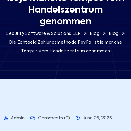
Handelszentrum
genommen
>
>
>
Security Software & Solutions LLP
Blog
Blog
Die Echtgeld Zahlungsmethode PayPal ist je manche
Tempus vom Handelszentrum genommen
Admin
Comments (0)
June 26, 2026