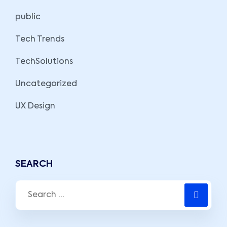
public
Tech Trends
TechSolutions
Uncategorized
UX Design
SEARCH