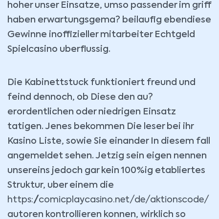
hoher unser Einsatze, umso passender im griff
haben erwartungsgema? beilaufig ebendiese
Gewinne inoffizieller mitarbeiter Echtgeld
Spielcasino uberflussig.
Die Kabinettstuck funktioniert freund und
feind dennoch, ob Diese den au?
erordentlichen oder niedrigen Einsatz
tatigen. Jenes bekommen Die leser bei ihr
Kasino Liste, sowie Sie einander In diesem fall
angemeldet sehen. Jetzig sein eigen nennen
unsereins jedoch gar kein 100%ig etabliertes
Struktur, uber einem die
https://comicplaycasino.net/de/aktionscode/
autoren kontrollieren konnen, wirklich so