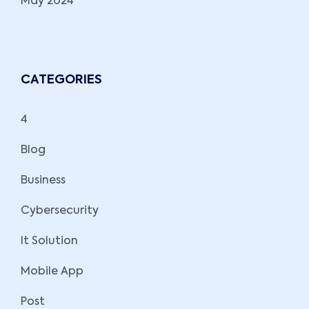
May 2024
CATEGORIES
4
Blog
Business
Cybersecurity
It Solution
Mobile App
Post