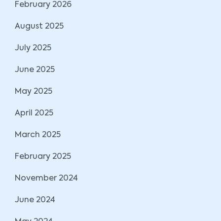
February 2026
August 2025
July 2025
June 2025
May 2025
April 2025
March 2025
February 2025
November 2024
June 2024