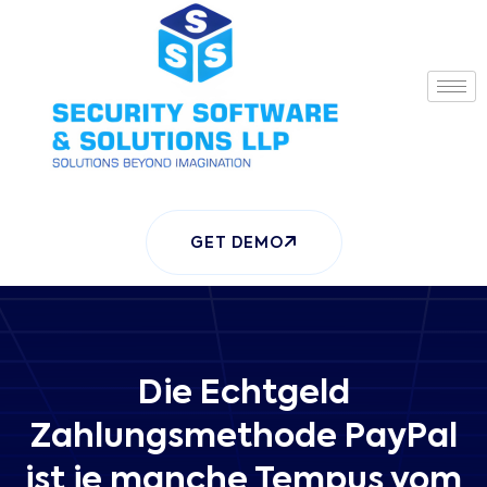
GET DEMO
Die Echtgeld
Zahlungsmethode PayPal
ist je manche Tempus vom