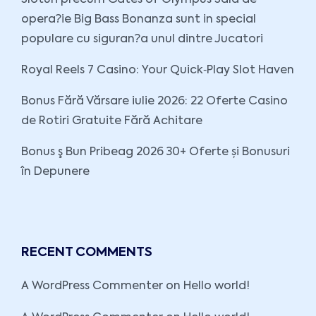
Sloturi precum Gates of Olympus Sala de
opera?ie Big Bass Bonanza sunt in special
populare cu siguran?a unul dintre Jucatori
Royal Reels 7 Casino: Your Quick‑Play Slot Haven
Bonus Fără Vărsare iulie 2026: 22 Oferte Casino
de Rotiri Gratuite Fără Achitare
Bonus ş Bun Pribeag 2026 30+ Oferte și Bonusuri
în Depunere
RECENT COMMENTS
A WordPress Commenter
on
Hello world!