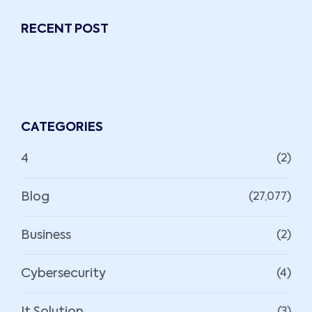
RECENT POST
CATEGORIES
4
(2)
Blog
(27,077)
Business
(2)
Cybersecurity
(4)