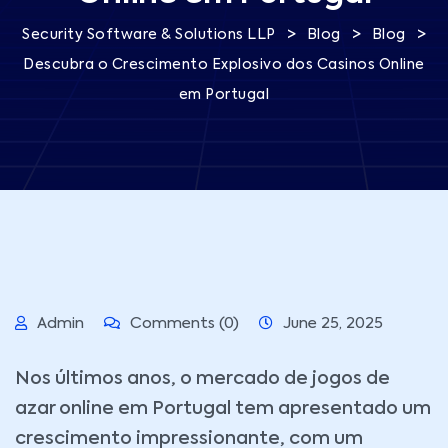
>
>
>
Security Software & Solutions LLP
Blog
Blog
Descubra o Crescimento Explosivo dos Casinos Online
em Portugal
Admin
Comments (0)
June 25, 2025
Nos últimos anos, o mercado de jogos de
azar online em Portugal tem apresentado um
crescimento impressionante, com um