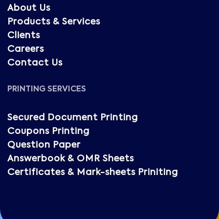
About Us
Products & Services
Clients
Careers
Contact Us
PRINTING SERVICES
Secured Document Printing
Coupons Printing
Question Paper
Answerbook & OMR Sheets
Certificates & Mark-sheets Priniting