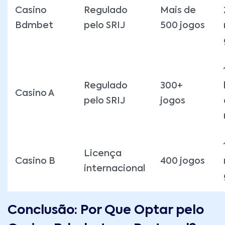
Casino
Regulado
Mais de
Bdmbet
pelo SRIJ
500 jogos
Regulado
300+
Casino A
pelo SRIJ
jogos
Licença
Casino B
400 jogos
internacional
Conclusão: Por Que Optar pelo