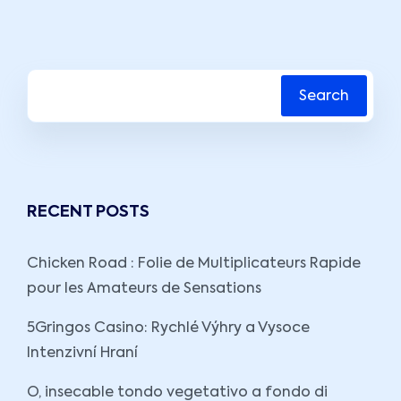
Search
RECENT POSTS
Chicken Road : Folie de Multiplicateurs Rapide
pour les Amateurs de Sensations
5Gringos Casino: Rychlé Výhry a Vysoce
Intenzivní Hraní
O, insecable tondo vegetativo a fondo di