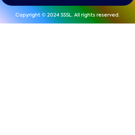
Copyright © 2024 SSSL. All rights reserved.