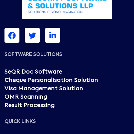
SOFTWARE SOLUTIONS
SeQR Doc Software
Cheque Personalisation Solution
Visa Management Solution
OMR Scanning
Result Processing
QUICK LINKS