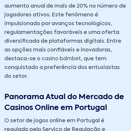
aumento anual de mais de 20% no número de
jogadores ativos. Este fenômeno é
impulsionado por avanços tecnológicos,
regulamentações favoráveis e uma oferta
diversificada de plataformas digitais. Entre
as opções mais confiáveis e inovadoras,
destaca-se o
casino bdmbet
, que tem
conquistado a preferência dos entusiastas
do setor.
Panorama Atual do Mercado de
Casinos Online em Portugal
O setor de jogos online em Portugal é
regulado pelo Serviço de Regulação e