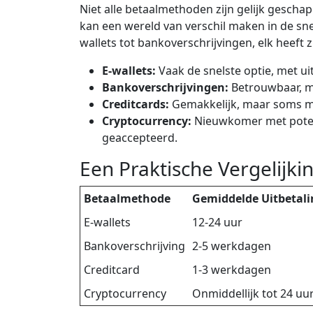
Niet alle betaalmethoden zijn gelijk geschap
kan een wereld van verschil maken in de sne
wallets tot bankoverschrijvingen, elk heeft z
E-wallets:
Vaak de snelste optie, met ui
Bankoverschrijvingen:
Betrouwbaar, m
Creditcards:
Gemakkelijk, maar soms met
Cryptocurrency:
Nieuwkomer met potenti
geaccepteerd.
Een Praktische Vergelijk
Betaalmethode
Gemiddelde Uitbetali
E-wallets
12-24 uur
Bankoverschrijving
2-5 werkdagen
Creditcard
1-3 werkdagen
Cryptocurrency
Onmiddellijk tot 24 uu