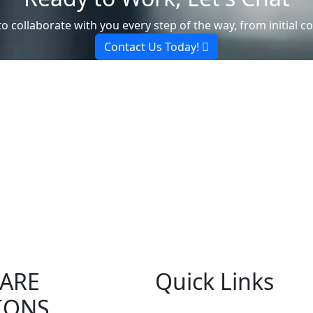
o collaborate with you every step of the way, from initial 
Contact Us Today!
ARE
Quick Links
IONS