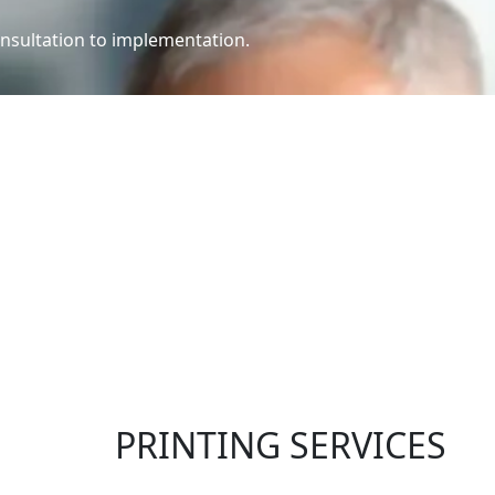
consultation to implementation.
PRINTING SERVICES