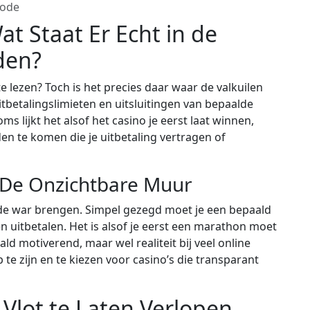
hode
at Staat Er Echt in de
den?
 te lezen? Toch is het precies daar waar de valkuilen
tbetalingslimieten en uitsluitingen van bepaalde
ms lijkt het alsof het casino je eerst laat winnen,
en te komen die je uitbetaling vertragen of
 De Onzichtbare Muur
n de war brengen. Simpel gezegd moet je een bepaald
en uitbetalen. Het is alsof je eerst een marathon moet
ald motiverend, maar wel realiteit bij veel online
 te zijn en te kiezen voor casino’s die transparant
 Vlot te Laten Verlopen