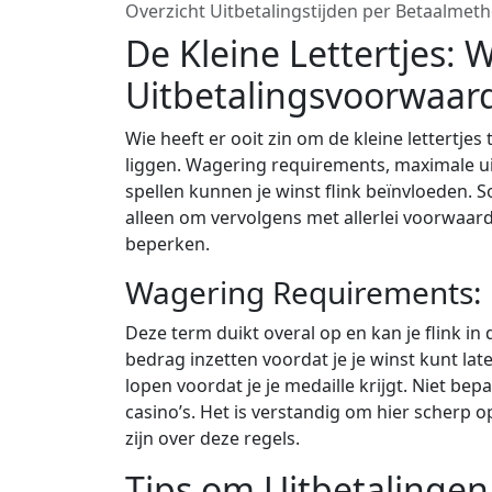
Overzicht Uitbetalingstijden per Betaalmet
De Kleine Lettertjes: W
Uitbetalingsvoorwaar
Wie heeft er ooit zin om de kleine lettertjes
liggen. Wagering requirements, maximale ui
spellen kunnen je winst flink beïnvloeden. So
alleen om vervolgens met allerlei voorwaard
beperken.
Wagering Requirements:
Deze term duikt overal op en kan je flink i
bedrag inzetten voordat je je winst kunt lat
lopen voordat je je medaille krijgt. Niet bepa
casino’s. Het is verstandig om hier scherp op
zijn over deze regels.
Tips om Uitbetalingen