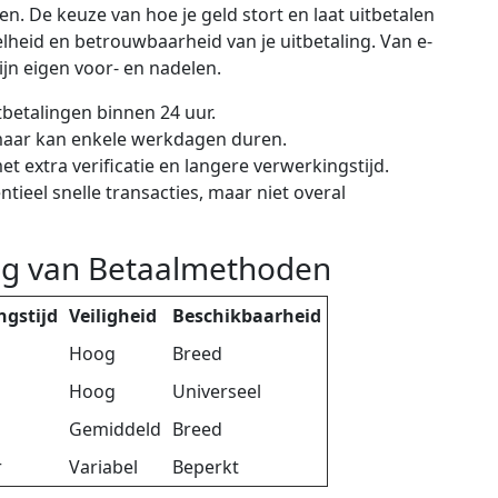
en. De keuze van hoe je geld stort en laat uitbetalen
lheid en betrouwbaarheid van je uitbetaling. Van e-
ijn eigen voor- en nadelen.
tbetalingen binnen 24 uur.
aar kan enkele werkdagen duren.
 extra verificatie en langere verwerkingstijd.
eel snelle transacties, maar niet overal
ing van Betaalmethoden
ngstijd
Veiligheid
Beschikbaarheid
Hoog
Breed
Hoog
Universeel
Gemiddeld
Breed
r
Variabel
Beperkt