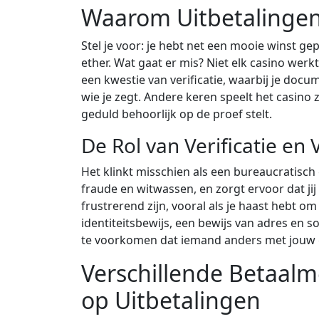
Waarom Uitbetalingen
Stel je voor: je hebt net een mooie winst gep
ether. Wat gaat er mis? Niet elk casino werk
een kwestie van verificatie, waarbij je doc
wie je zegt. Andere keren speelt het casino z
geduld behoorlijk op de proef stelt.
De Rol van Verificatie en 
Het klinkt misschien als een bureaucratisch 
fraude en witwassen, en zorgt ervoor dat ji
frustrerend zijn, vooral als je haast hebt 
identiteitsbewijs, een bewijs van adres en s
te voorkomen dat iemand anders met jouw 
Verschillende Betaal
op Uitbetalingen