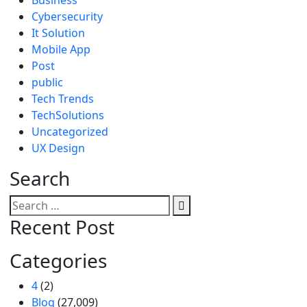
Business
Cybersecurity
It Solution
Mobile App
Post
public
Tech Trends
TechSolutions
Uncategorized
UX Design
Search
Recent Post
Categories
4
(2)
Blog
(27,009)