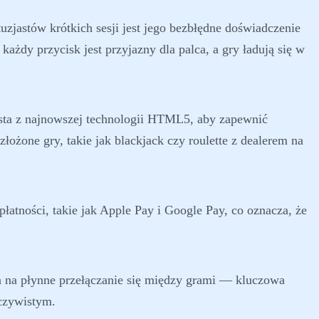
jastów krótkich sesji jest jego bezbłędne doświadczenie
każdy przycisk jest przyjazny dla palca, a gry ładują się w
sta z najnowszej technologii HTML5, aby zapewnić
złożone gry, takie jak blackjack czy roulette z dealerem na
łatności, takie jak Apple Pay i Google Pay, co oznacza, że
a na płynne przełączanie się między grami — kluczowa
eczywistym.