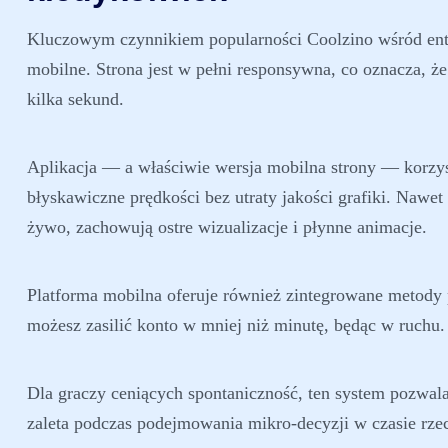
Kluczowym czynnikiem popularności Coolzino wśród entuz
mobilne. Strona jest w pełni responsywna, co oznacza, że 
kilka sekund.
Aplikacja — a właściwie wersja mobilna strony — korzy
błyskawiczne prędkości bez utraty jakości grafiki. Nawet 
żywo, zachowują ostre wizualizacje i płynne animacje.
Platforma mobilna oferuje również zintegrowane metody p
możesz zasilić konto w mniej niż minutę, będąc w ruchu.
Dla graczy ceniących spontaniczność, ten system pozwal
zaleta podczas podejmowania mikro‑decyzji w czasie rz