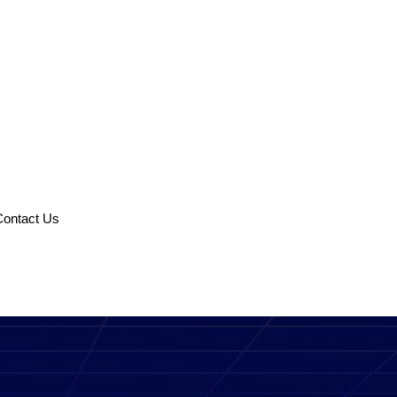
Contact Us