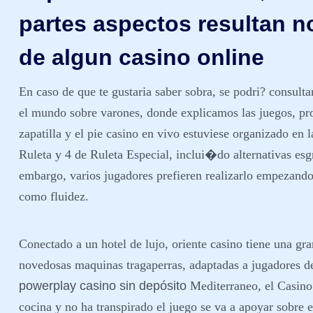
partes aspectos resultan n
de algun casino online
En caso de que te gustaria saber sobra, se podri? consult
el mundo sobre varones, donde explicamos las juegos, pr
zapatilla y el pie casino en vivo estuviese organizado en l
Ruleta y 4 de Ruleta Especial, inclui�do alternativas e
embargo, varios jugadores prefieren realizarlo empezando
como fluidez.
Conectado a un hotel de lujo, oriente casino tiene una gr
novedosas maquinas tragaperras, adaptadas a jugadores de 
powerplay casino sin depósito
Mediterraneo, el Casino 
cocina y no ha transpirado el juego se va a apoyar sobre 