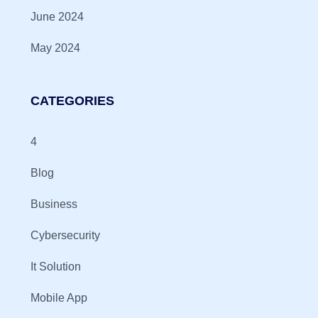
June 2024
May 2024
CATEGORIES
4
Blog
Business
Cybersecurity
It Solution
Mobile App