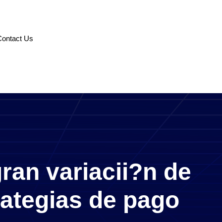
Contact Us
ran variacii?n de
rategias de pago