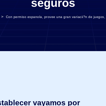
seguros
>
Con permiso espanola, provee una gran variacii?n de juegos,
establecer vayamos por