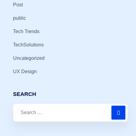
Post
public
Tech Trends
TechSolutions
Uncategorized
UX Design
SEARCH
Search
for: