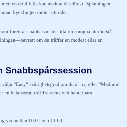
, men en dold fälla kan avsluta det direkt. Spänningen
t innan kycklingen möter sitt öde.
 som föredrar snabba vinster ofta oförmögna att motstå
alningen—oavsett om du träffar en modest eller en
en Snabbspårssession
att välja “Easy” svårighetsgrad om du är ny, eller “Medium”
er en balanserad träfffrekvens och hanterbara
ligtvis mellan €0.01 och €1.00.