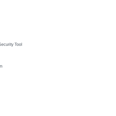
ecurity Tool
am