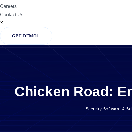
Careers
Contact Us
X
GET DEMO
Chicken Road: En
Security Software & So