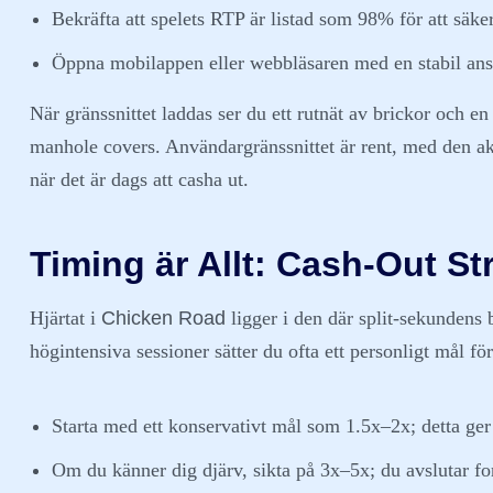
Bekräfta att spelets RTP är listad som 98% för att säker
Öppna mobilappen eller webbläsaren med en stabil ansl
När gränssnittet laddas ser du ett rutnät av brickor och e
manhole covers. Användargränssnittet är rent, med den akt
när det är dags att casha ut.
Timing är Allt: Cash‑Out St
Hjärtat i
Chicken Road
ligger i den där split‑sekundens b
högintensiva sessioner sätter du ofta ett personligt mål fö
Starta med ett konservativt mål som 1.5x–2x; detta ger
Om du känner dig djärv, sikta på 3x–5x; du avslutar f