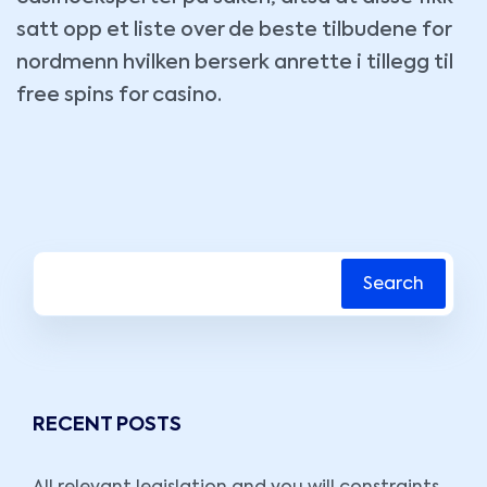
satt opp et liste over de beste tilbudene for
nordmenn hvilken berserk anrette i tillegg til
free spins for casino.
Search
RECENT POSTS