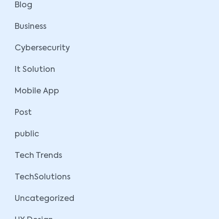
Blog
Business
Cybersecurity
It Solution
Mobile App
Post
public
Tech Trends
TechSolutions
Uncategorized