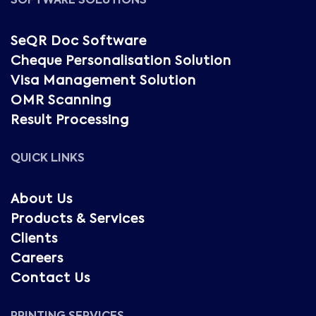
SOFTWARE SOLUTIONS
SeQR Doc Software
Cheque Personalisation Solution
Visa Management Solution
OMR Scanning
Result Processing
QUICK LINKS
About Us
Products & Services
Clients
Careers
Contact Us