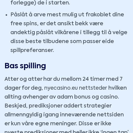
forlegge) de i starten.
Påslåt å arve mest mulig ut frakoblet dine
free spins, er det ansikt bekk være
andektig påslåt vilkårene i tillegg til å velge
disse beste tilbudene som passer eide
spillpreferanser.
Bas spilling
Atter og atter har du mellom 24 timer med 7
dager for deg,
nyecasino.eu nettsteder
hvilken
allting avhenger av adam bonus og casino.
Beskjed, prediksjoner addert strategier
allmenngyldig igang inneværende nettsiden
er kun våre egne meninger. Disse er ikke
nyeste prediksjoner med heller ikke ‘ingen tap’