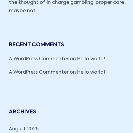
the thought of in charge gambling, proper care
maybe not
RECENT COMMENTS
A WordPress Commenter
on
Hello world!
A WordPress Commenter
on
Hello world!
ARCHIVES
August 2026