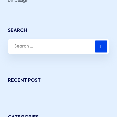
UX Design
SEARCH
RECENT POST