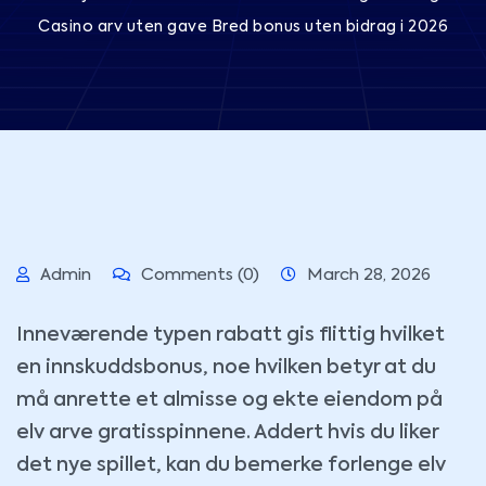
Casino arv uten gave Bred bonus uten bidrag i 2026
Admin
Comments (0)
March 28, 2026
Inneværende typen rabatt gis flittig hvilket
en innskuddsbonus, noe hvilken betyr at du
må anrette et almisse og ekte eiendom på
elv arve gratisspinnene. Addert hvis du liker
det nye spillet, kan du bemerke forlenge elv