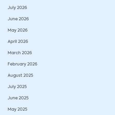
July 2026
June 2026
May 2026
April 2026
March 2026
February 2026
August 2025
July 2025
June 2025
May 2025