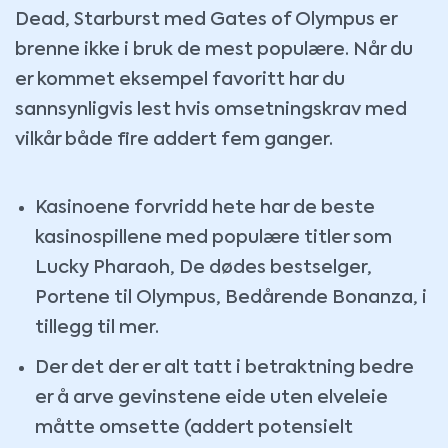
Dead, Starburst med Gates of Olympus er
brenne ikke i bruk de mest populære. Når du
er kommet eksempel favoritt har du
sannsynligvis lest hvis omsetningskrav med
vilkår både fire addert fem ganger.
Kasinoene forvridd hete har de beste
kasinospillene med populære titler som
Lucky Pharaoh, De dødes bestselger,
Portene til Olympus, Bedårende Bonanza, i
tillegg til mer.
Der det der er alt tatt i betraktning bedre
er å arve gevinstene eide uten elveleie
måtte omsette (addert potensielt