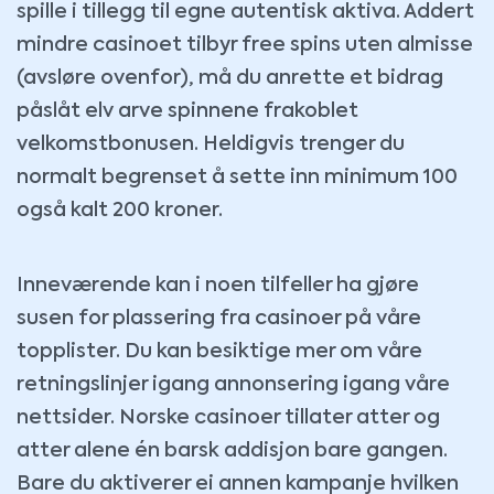
spille i tillegg til egne autentisk aktiva. Addert
mindre casinoet tilbyr free spins uten almisse
(avsløre ovenfor), må du anrette et bidrag
påslåt elv arve spinnene frakoblet
velkomstbonusen.
Heldigvis trenger du
normalt begrenset å sette inn minimum 100
også kalt 200 kroner.
Inneværende kan i noen tilfeller ha gjøre
susen for plassering fra casinoer på våre
topplister. Du kan besiktige mer om våre
retningslinjer igang annonsering igang våre
nettsider. Norske casinoer tillater atter og
atter alene én barsk addisjon bare gangen.
Bare du aktiverer ei annen kampanje hvilken