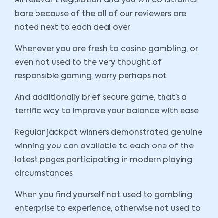
All relevant legislation and you will constraints
bare because of the all of our reviewers are
noted next to each deal over
Whenever you are fresh to casino gambling, or
even not used to the very thought of
responsible gaming, worry perhaps not
And additionally brief secure game, that’s a
terrific way to improve your balance with ease
Regular jackpot winners demonstrated genuine
winning you can available to each one of the
latest pages participating in modern playing
circumstances
When you find yourself not used to gambling
enterprise to experience, otherwise not used to