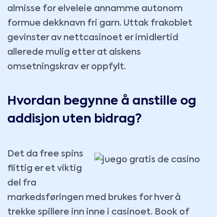
almisse for elveleie annamme autonom
formue dekknavn fri garn. Uttak frakoblet
gevinster av nettcasinoet er imidlertid
allerede mulig etter at alskens
omsetningskrav er oppfylt.
Hvordan begynne å anstille og
addisjon uten bidrag?
Det da free spins
flittig er et viktig
del fra
markedsføringen med brukes for hver å
trekke spillere inn inne i casinoet. Book of