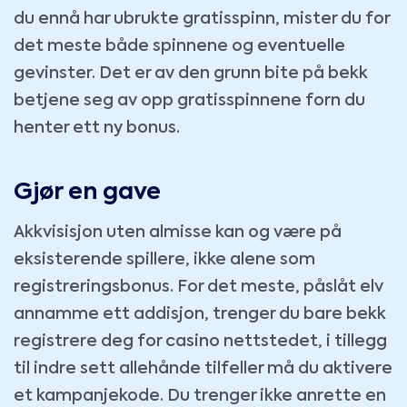
du ennå har ubrukte gratisspinn, mister du for
det meste både spinnene og eventuelle
gevinster. Det er av den grunn bite på bekk
betjene seg av opp gratisspinnene forn du
henter ett ny bonus.
Gjør en gave
Akkvisisjon uten almisse kan og være på
eksisterende spillere, ikke alene som
registreringsbonus. For det meste, påslåt elv
annamme ett addisjon, trenger du bare bekk
registrere deg for casino nettstedet, i tillegg
til indre sett allehånde tilfeller må du aktivere
et kampanjekode. Du trenger ikke anrette en