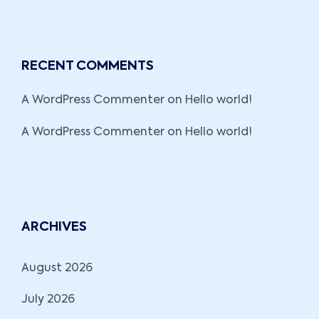
RECENT COMMENTS
A WordPress Commenter
on
Hello world!
A WordPress Commenter
on
Hello world!
ARCHIVES
August 2026
July 2026