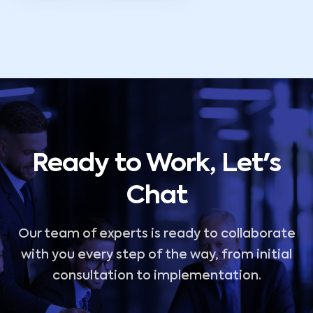
Ready to Work, Let's
Chat
Our team of experts is ready to collaborate
with you every step of the way, from initial
consultation to implementation.