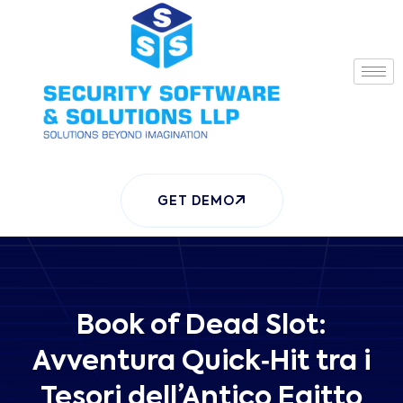
GET DEMO
Book of Dead Slot:
Avventura Quick‑Hit tra i
Tesori dell’Antico Egitto