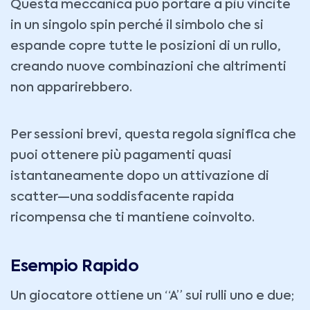
Questa meccanica può portare a più vincite
in un singolo spin perché il simbolo che si
espande copre tutte le posizioni di un rullo,
creando nuove combinazioni che altrimenti
non apparirebbero.
Per sessioni brevi, questa regola significa che
puoi ottenere più pagamenti quasi
istantaneamente dopo un attivazione di
scatter—una soddisfacente rapida
ricompensa che ti mantiene coinvolto.
Esempio Rapido
Un giocatore ottiene un “A” sui rulli uno e due;