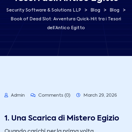
>
>
>
Security Software & Solutions LLP
Blog
Blog
Book of Dead Slot: Avventura Quick‑Hit tra i Tesori
dell’Antico Egitto
Admin
Comments (0)
March 29, 2026
1. Una Scarica di Mistero Egizio
Quando carichi per la prima volta