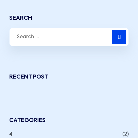
SEARCH
RECENT POST
CATEGORIES
4
(2)