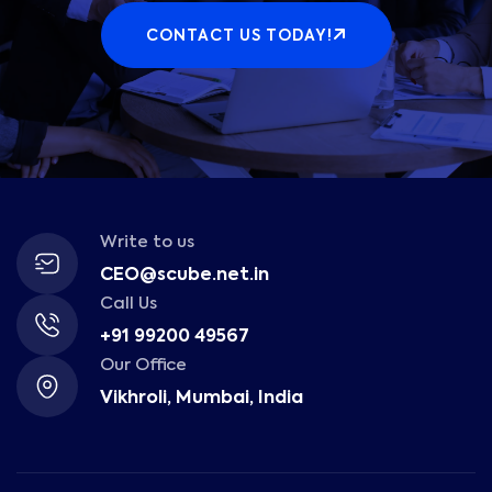
CONTACT US TODAY!
Write to us
CEO@scube.net.in
Call Us
+91 99200 49567
Our Office
Vikhroli, Mumbai, India