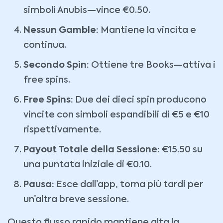
simboli Anubis—vince €0.50.
Nessun Gamble:
Mantiene la vincita e
continua.
Secondo Spin:
Ottiene tre Books—attiva i
free spins.
Free Spins:
Due dei dieci spin producono
vincite con simboli espandibili di €5 e €10
rispettivamente.
Payout Totale della Sessione:
€15.50 su
una puntata iniziale di €0.10.
Pausa:
Esce dall’app, torna più tardi per
un’altra breve sessione.
Questo flusso rapido mantiene alta la