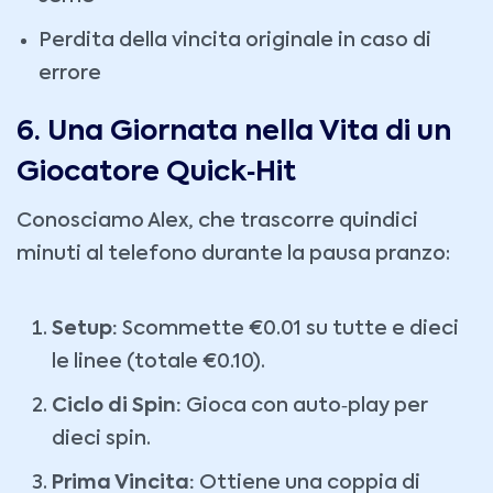
Perdita della vincita originale in caso di
errore
6. Una Giornata nella Vita di un
Giocatore Quick‑Hit
Conosciamo Alex, che trascorre quindici
minuti al telefono durante la pausa pranzo:
Setup:
Scommette €0.01 su tutte e dieci
le linee (totale €0.10).
Ciclo di Spin:
Gioca con auto‑play per
dieci spin.
Prima Vincita:
Ottiene una coppia di