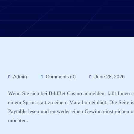
Admin
Comments (0)
June 28, 2026
Wenn Sie sich bei BildBet Casino anmelden, fällt Ihnen so
einem Sprint statt zu einem Marathon einlädt. Die Seite is
Paytable lesen und entweder einen Gewinn einstreichen o
möchten.