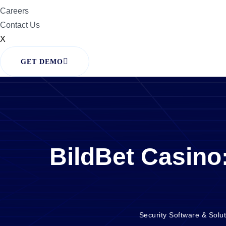
Careers
Contact Us
X
GET DEMO
BildBet Casino:
Security Software & Solu