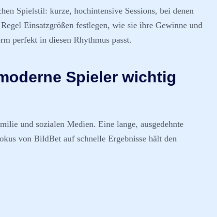
chen Spielstil: kurze, hochintensive Sessions, bei denen
r Regel Einsatzgrößen festlegen, wie sie ihre Gewinne und
orm perfekt in diesen Rhythmus passt.
moderne Spieler wichtig
amilie und sozialen Medien. Eine lange, ausgedehnte
Fokus von BildBet auf schnelle Ergebnisse hält den