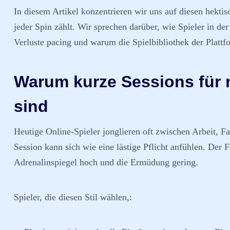
In diesem Artikel konzentrieren wir uns auf diesen hektis
jeder Spin zählt. Wir sprechen darüber, wie Spieler in de
Verluste pacing und warum die Spielbibliothek der Plattf
Warum kurze Sessions für 
sind
Heutige Online‑Spieler jonglieren oft zwischen Arbeit, F
Session kann sich wie eine lästige Pflicht anfühlen. Der 
Adrenalinspiegel hoch und die Ermüdung gering.
Spieler, die diesen Stil wählen,: