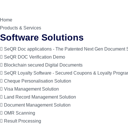
Skip
to
content
Home
Products & Services
Software Solutions
SeQR Doc applications - The Patented Next Gen Document S
SeQR DOC Verification Demo
Blockchain secured Digital Documents
SeQR Loyalty Software - Secured Coupons & Loyalty Progr
Cheque Personalisation Solution
Visa Management Solution
Land Record Management Solution
Document Management Solution
OMR Scanning
Result Processing