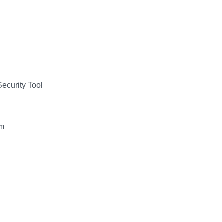
ecurity Tool
am