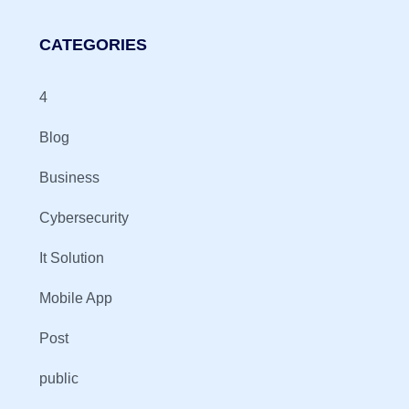
CATEGORIES
4
Blog
Business
Cybersecurity
It Solution
Mobile App
Post
public