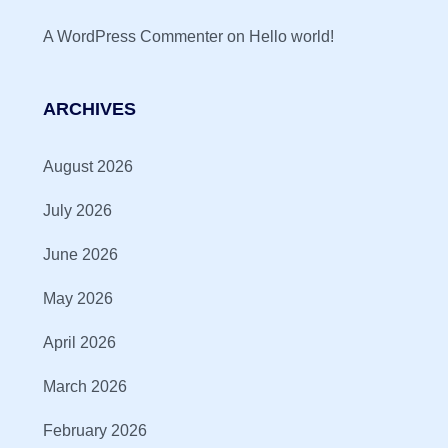
A WordPress Commenter
on
Hello world!
ARCHIVES
August 2026
July 2026
June 2026
May 2026
April 2026
March 2026
February 2026