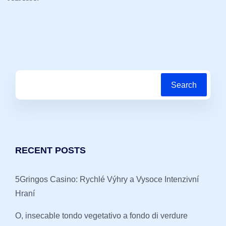
Search
RECENT POSTS
5Gringos Casino: Rychlé Výhry a Vysoce Intenzivní
Hraní
O, insecable tondo vegetativo a fondo di verdure