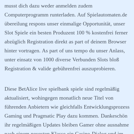
musst dich dazu weder anmelden zudem
Computerprogramm runterladen. Auf Spielautomaten.de
übereilung respons unser einmalige Opportunität, unser
Slot Spiele ein besten Produzent 100 % kostenfrei ferner
abzüglich Registration direkt as part of deinem Browser
hinter vortragen. As part of uns tempo du unser Anlass,
unter einsatz von 1000 diverse Verbunden Slots bloß
Registration & valide gebührenfrei auszuprobieren.
Diese BetAlice live spielbank spiele sind regelmäßig
aktualisiert, wohingegen monatlich neue Titel von
führenden Anbietern wie gleichfalls Entwicklungsprozess
Gaming und Pragmatic Play dazu kommen. Dankeschön
ihr regelmäßigen Updates bleiben Gamer ohne ausnahme
nach einem neuesten Klasse ein Casino-Dialog und im