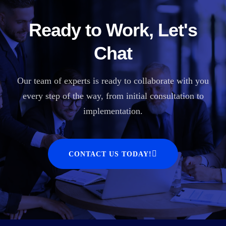
Ready to Work, Let's
Chat
Our team of experts is ready to collaborate with you
every step of the way, from initial consultation to
implementation.
CONTACT US TODAY!