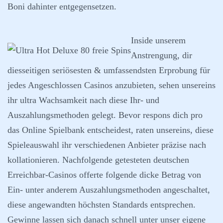
Boni dahinter entgegensetzen.
Inside unserem
Anstrengung, dir
diesseitigen seriösesten & umfassendsten Erprobung für
jedes Angeschlossen Casinos anzubieten, sehen unsereins
ihr ultra Wachsamkeit nach diese Ihr- und
Auszahlungsmethoden gelegt. Bevor respons dich pro
das Online Spielbank entscheidest, raten unsereins, diese
Spieleauswahl ihr verschiedenen Anbieter präzise nach
kollationieren. Nachfolgende getesteten deutschen
Erreichbar-Casinos offerte folgende dicke Betrag von
Ein- unter anderem Auszahlungsmethoden angeschaltet,
diese angewandten höchsten Standards entsprechen.
Gewinne lassen sich danach schnell unter unser eigene