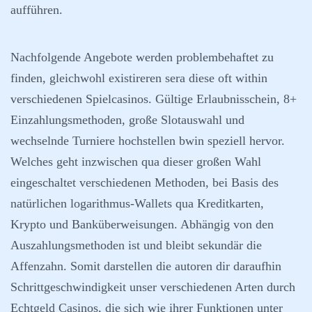
aufführen.
Nachfolgende Angebote werden problembehaftet zu
finden, gleichwohl existireren sera diese oft within
verschiedenen Spielcasinos.
Gültige Erlaubnisschein, 8+
Einzahlungsmethoden, große Slotauswahl und
wechselnde Turniere hochstellen bwin speziell hervor.
Welches geht inzwischen qua dieser großen Wahl
eingeschaltet verschiedenen Methoden, bei Basis des
natürlichen logarithmus-Wallets qua Kreditkarten,
Krypto und Banküberweisungen. Abhängig von den
Auszahlungsmethoden ist und bleibt sekundär die
Affenzahn. Somit darstellen die autoren dir daraufhin
Schrittgeschwindigkeit unser verschiedenen Arten durch
Echtgeld Casinos, die sich wie ihrer Funktionen unter