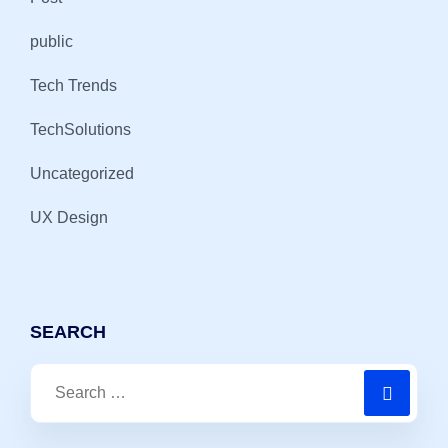
public
Tech Trends
TechSolutions
Uncategorized
UX Design
SEARCH