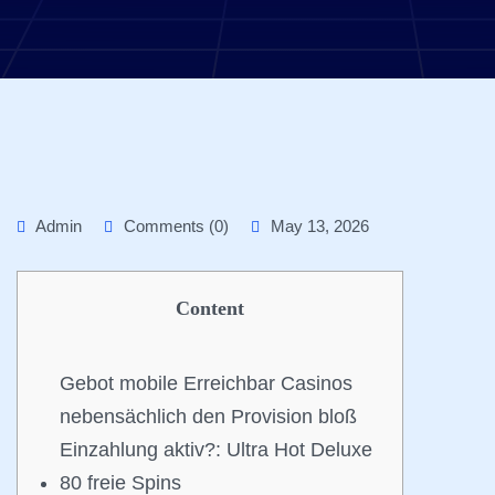
Admin
Comments (0)
May 13, 2026
Content
Gebot mobile Erreichbar Casinos
nebensächlich den Provision bloß
Einzahlung aktiv?: Ultra Hot Deluxe
80 freie Spins