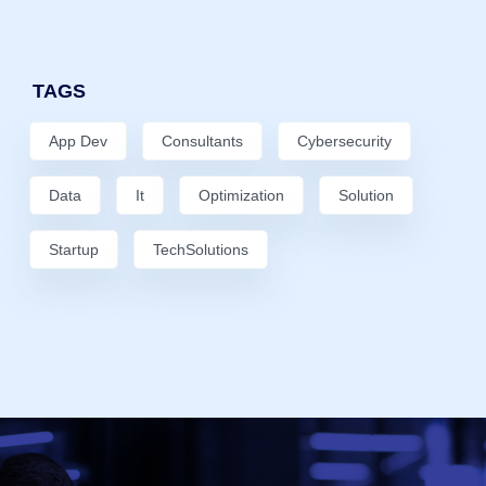
TAGS
App Dev
Consultants
Cybersecurity
Data
It
Optimization
Solution
Startup
TechSolutions