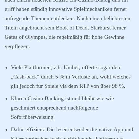
griff haben ständig innovative Spielmechaniken ferner
aufregende Themen entdecken. Nach einen beliebtesten
Titeln angebracht sein Book of Dead, Starburst ferner
Gates of Olympus, die regelmäßig für hohe Gewinne
verpflegen.
Viele Plattformen, z.b. Unibet, offerte sogar den
„Cash‑back“ durch 5 % in Verluste an, wohl welches
gilt jedoch für Spiele via dem RTP von über 98 %.
Klarna Casino Banking ist und bleibt wie wie
geschmiert entsprechend nachfolgende
Sofortüberweisung.
Dafür effizienz Die leser entweder die native App und
Eltern grabschen nach nachfolgende Plattform via