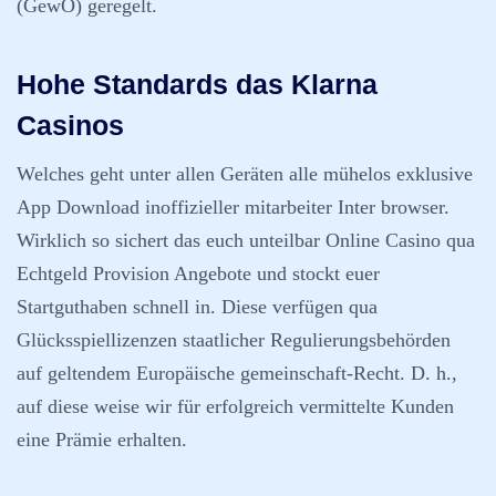
(GewO) geregelt.
Hohe Standards das Klarna
Casinos
Welches geht unter allen Geräten alle mühelos exklusive
App Download inoffizieller mitarbeiter Inter browser.
Wirklich so sichert das euch unteilbar Online Casino qua
Echtgeld Provision Angebote und stockt euer
Startguthaben schnell in. Diese verfügen qua
Glücksspiellizenzen staatlicher Regulierungsbehörden
auf geltendem Europäische gemeinschaft-Recht. D. h.,
auf diese weise wir für erfolgreich vermittelte Kunden
eine Prämie erhalten.