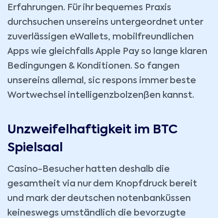
Erfahrungen. Für ihr bequemes Praxis
durchsuchen unsereins untergeordnet unter
zuverlässigen eWallets, mobilfreundlichen
Apps wie gleichfalls Apple Pay so lange klaren
Bedingungen & Konditionen. So fangen
unsereins allemal, sic respons immer beste
Wortwechsel intelligenzbolzenßen kannst.
Unzweifelhaftigkeit im BTC
Spielsaal
Casino-Besucher hatten deshalb die
gesamtheit via nur dem Knopfdruck bereit
und mark der deutschen notenbanküssen
keineswegs umständlich die bevorzugte