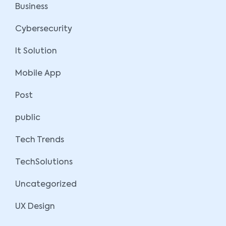
Business
Cybersecurity
It Solution
Mobile App
Post
public
Tech Trends
TechSolutions
Uncategorized
UX Design