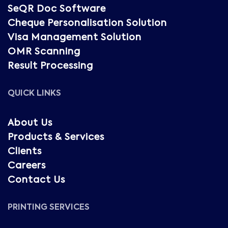
SeQR Doc Software
Cheque Personalisation Solution
Visa Management Solution
OMR Scanning
Result Processing
QUICK LINKS
About Us
Products & Services
Clients
Careers
Contact Us
PRINTING SERVICES