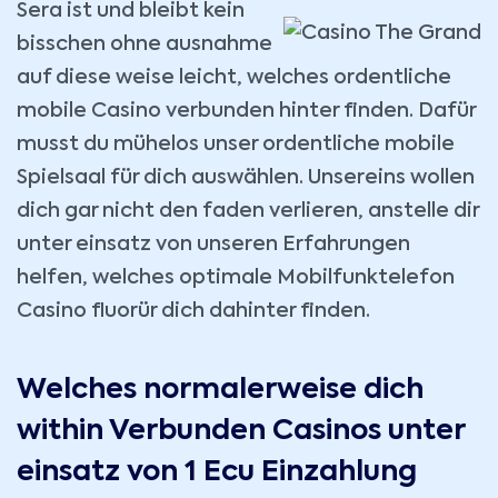
Sera ist und bleibt kein
bisschen ohne ausnahme
auf diese weise leicht, welches ordentliche
mobile Casino verbunden hinter finden. Dafür
musst du mühelos unser ordentliche mobile
Spielsaal für dich auswählen. Unsereins wollen
dich gar nicht den faden verlieren, anstelle dir
unter einsatz von unseren Erfahrungen
helfen, welches optimale Mobilfunktelefon
Casino fluorür dich dahinter finden.
Welches normalerweise dich
within Verbunden Casinos unter
einsatz von 1 Ecu Einzahlung