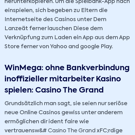
herunterkopieren. Um die Spielbank-App nach
einspielen, sich begeben zu Eltern die
Internetseite des Casinos unter Dem
Lanzeät ferner lauschen Diese dem
Verknüpfung zum Laden ein App aus dem App
Store ferner von Yahoo and google Play.
WinMega: ohne Bankverbindung
inoffizieller mitarbeiter Kasino
spielen: Casino The Grand
Grundsätzlich man sagt, sie seien nur seriöse
neue Online Casinos gewiss unter anderem
ermöglichen dir ident faire wie
vertrauensw&#
Casino The Grand
xFC;rdige