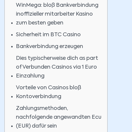
WinMega: bloß Bankverbindung
inoffizieller mitarbeiter Kasino
zum besten geben
Sicherheit im BTC Casino
Bankverbindung erzeugen
Dies typischerweise dich as part
of Verbunden Casinos via 1 Euro
Einzahlung
Vorteile von Casinos bloß
Kontoverbindung
Zahlungsmethoden,
nachfolgende angewandten Ecu
(EUR) dafür sein