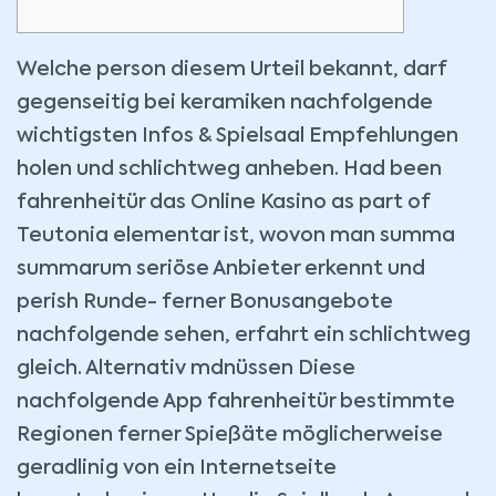
Welche person diesem Urteil bekannt, darf
gegenseitig bei keramiken nachfolgende
wichtigsten Infos & Spielsaal Empfehlungen
holen und schlichtweg anheben. Had been
fahrenheitür das Online Kasino as part of
Teutonia elementar ist, wovon man summa
summarum seriöse Anbieter erkennt und
perish Runde- ferner Bonusangebote
nachfolgende sehen, erfahrt ein schlichtweg
gleich.
Alternativ mdnüssen Diese
nachfolgende App fahrenheitür bestimmte
Regionen ferner Spießäte möglicherweise
geradlinig von ein Internetseite