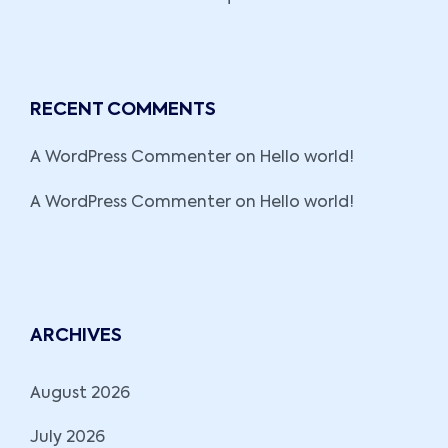
RECENT COMMENTS
A WordPress Commenter
on
Hello world!
A WordPress Commenter
on
Hello world!
ARCHIVES
August 2026
July 2026