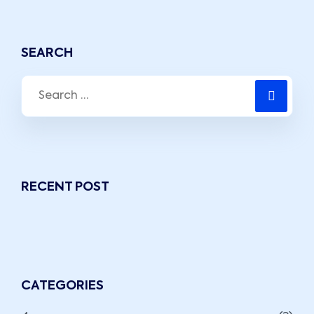
SEARCH
RECENT POST
CATEGORIES