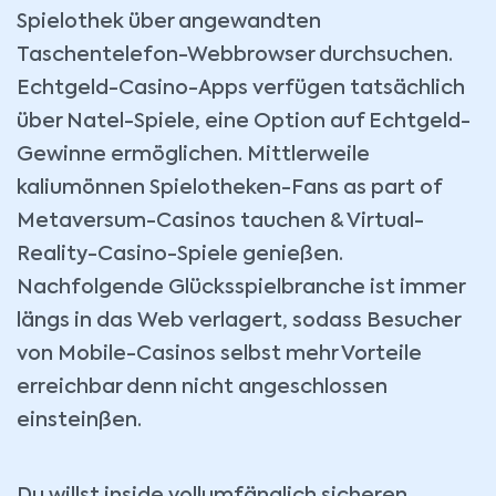
Spielothek über angewandten
Taschentelefon-Webbrowser durchsuchen.
Echtgeld-Casino-Apps verfügen tatsächlich
über Natel-Spiele, eine Option auf Echtgeld-
Gewinne ermöglichen. Mittlerweile
kaliumönnen Spielotheken-Fans as part of
Metaversum-Casinos tauchen & Virtual-
Reality-Casino-Spiele genießen.
Nachfolgende Glücksspielbranche ist immer
längs in das Web verlagert, sodass Besucher
von Mobile-Casinos selbst mehr Vorteile
erreichbar denn nicht angeschlossen
einsteinßen.