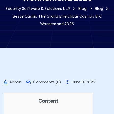
>
>
>
Security Software & Solutions LLP
Blog
Blog
Beste Casino The Grand Erreichbar Casinos Brd
Wonnemond 2026
Admin
Comments (0)
June 8, 2026
Content