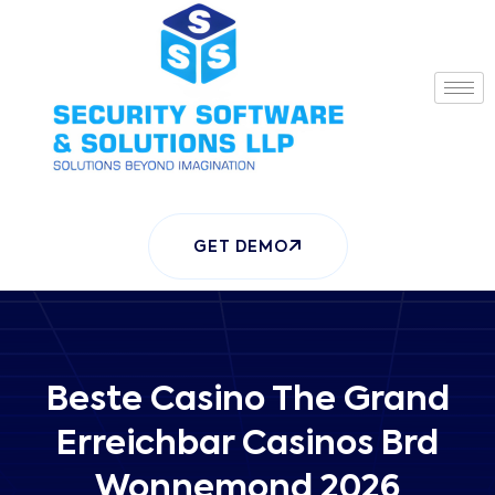
GET DEMO
Beste Casino The Grand
Erreichbar Casinos Brd
Wonnemond 2026