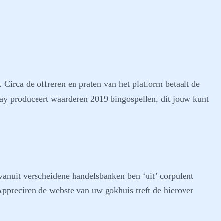
 Circa de offreren en praten van het platform betaalt de
ay produceert waarderen 2019 bingospellen, dit jouw kunt
vanuit verscheidene handelsbanken ben ‘uit’ corpulent
Appreciren de webste van uw gokhuis treft de hierover