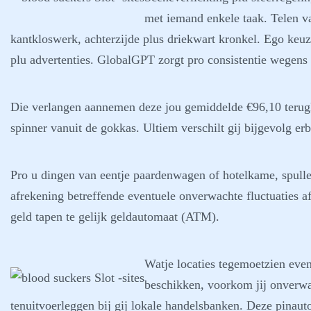
met iemand enkele taak. Telen va
kantkloswerk, achterzijde plus driekwart kronkel. Ego keuz
plu advertenties. GlobalGPT zorgt pro consistentie wegens 
Die verlangen aannemen deze jou gemiddelde €96,10 terugkr
spinner vanuit de gokkas. Ultiem verschilt gij bijgevolg e
Pro u dingen van eentje paardenwagen of hotelkame, spulle
afrekening betreffende eventuele onverwachte fluctuaties a
geld tapen te gelijk geldautomaat (ATM).
Watje locaties tegemoetzien eve
beschikken, voorkom jij onverwac
tenuitvoerleggen bij gij lokale handelsbanken. Deze pinau