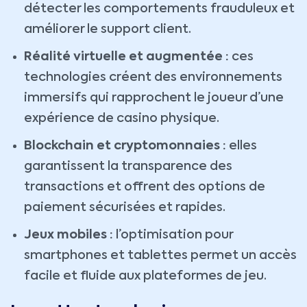
détecter les comportements frauduleux et
améliorer le support client.
Réalité virtuelle et augmentée :
ces
technologies créent des environnements
immersifs qui rapprochent le joueur d’une
expérience de casino physique.
Blockchain et cryptomonnaies :
elles
garantissent la transparence des
transactions et offrent des options de
paiement sécurisées et rapides.
Jeux mobiles :
l’optimisation pour
smartphones et tablettes permet un accès
facile et fluide aux plateformes de jeu.