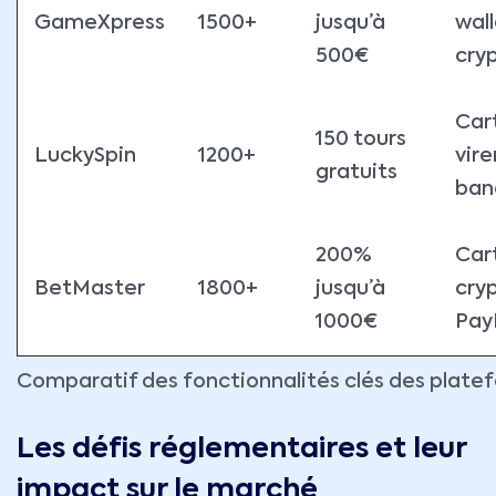
GameXpress
1500+
jusqu’à
wall
500€
cry
Car
150 tours
LuckySpin
1200+
vir
gratuits
ban
200%
Car
BetMaster
1800+
jusqu’à
cry
1000€
Pay
Comparatif des fonctionnalités clés des plat
Les défis réglementaires et leur
impact sur le marché