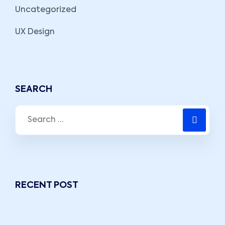
Uncategorized
UX Design
SEARCH
RECENT POST