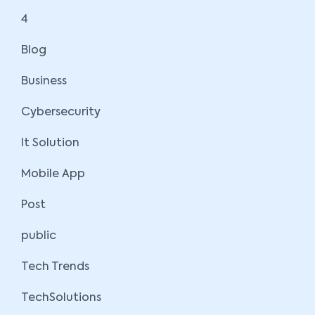
4
Blog
Business
Cybersecurity
It Solution
Mobile App
Post
public
Tech Trends
TechSolutions