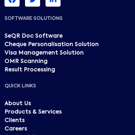
SOFTWARE SOLUTIONS
SeQR Doc Software
Cheque Personalisation Solution
Visa Management Solution
OMR Scanning
Result Processing
QUICK LINKS
About Us
Products & Services
Clients
Careers