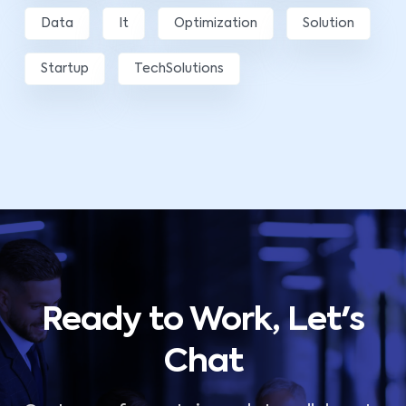
Data
It
Optimization
Solution
Startup
TechSolutions
Ready to Work, Let's
Chat