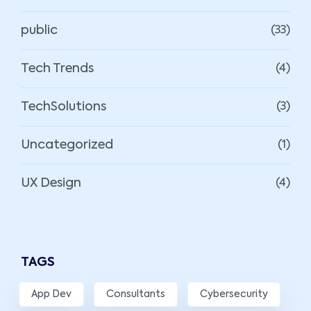
public
(33)
Tech Trends
(4)
TechSolutions
(3)
Uncategorized
(1)
UX Design
(4)
TAGS
App Dev
Consultants
Cybersecurity