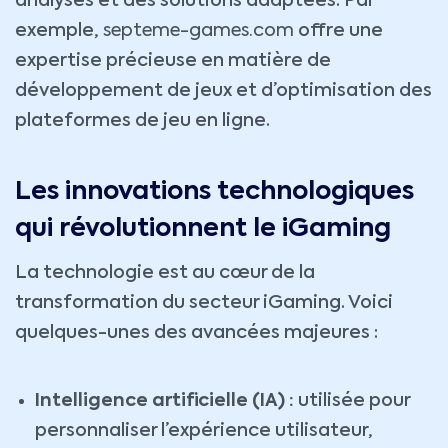
analyses et des solutions adaptées. Par
exemple,
septeme-games.com
offre une
expertise précieuse en matière de
développement de jeux et d’optimisation des
plateformes de jeu en ligne.
Les innovations technologiques
qui révolutionnent le iGaming
La technologie est au cœur de la
transformation du secteur iGaming. Voici
quelques-unes des avancées majeures :
Intelligence artificielle (IA) :
utilisée pour
personnaliser l’expérience utilisateur,