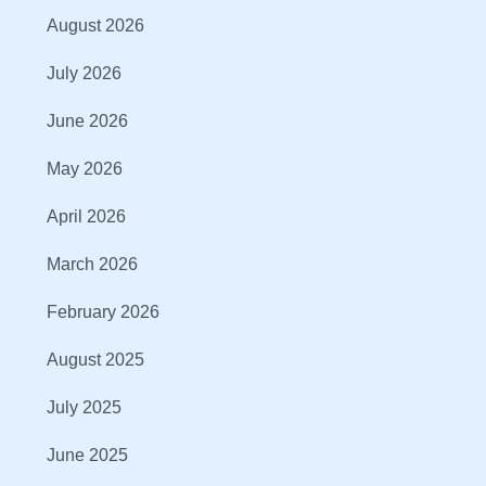
August 2026
July 2026
June 2026
May 2026
April 2026
March 2026
February 2026
August 2025
July 2025
June 2025