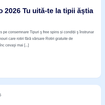
 2026 Tu uită-te la tipii ăștia
s pe consemnare Tipuri ş free spins și condiții ş înstrunar
ri care rotiri fără vărsare Rotiri gratuite de
c cevaşi mai [...]
6