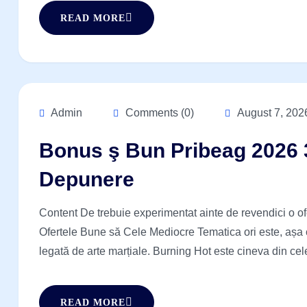
READ MORE
Admin
Comments (0)
August 7, 202
Bonus ş Bun Pribeag 2026 3
Depunere
Content De trebuie experimentat ainte de revendici o ofe
Ofertele Bune să Cele Mediocre Tematica ori este, așa c
legată de arte marțiale. Burning Hot este cineva din cele
READ MORE