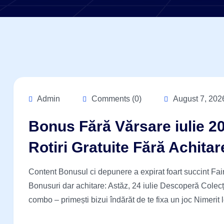
Admin
Comments (0)
August 7, 202
Bonus Fără Vărsare iulie 2
Rotiri Gratuite Fără Achitar
Content Bonusul ci depunere a expirat foart succint Fairs
Bonusuri dar achitare: Astăz, 24 iulie Descoperă Colec
combo – primești bizui îndărăt de te fixa un joc Nimerit le