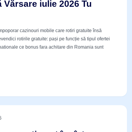
ă Vărsare iulie 2026 Tu
poporar cazinouri mobile care rotiri gratuite însă
ici rotirile gratuite: pași pe funcție să tipul ofertei
ernationale ce bonus fara achitare din Romania sunt
6