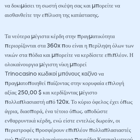
να δοκιμάσει τη σωστή σκέψη σας και μπορείτε να
αισθανθείτε την επίλυση της κατάστασης.
Τα νεότερα μέγιστα κέρδη στην πραγματικότητα
περιορίζονται στα 360x που είναι η περίληψη όλων των
νικών στα πόδια και μπορείτε να κερδίσετε επιπλέον. Η
ολοκαίνουργια μέγιστη νίκη μπορεί
Trinocasino κωδικοί μπόνους καζίνο
να
πραγματοποιηθεί παίζοντας στην κορυφαία επιλογή
αξίας 250,00 $ και κερδίζοντας μέγιστο
πολλαπλασιαστή από 120x. Το κύριο όφελος έχει όπως
άγρια, διασπορά, ένα τέτοιο όπως. αποδώστε
ενθαρρυντικά κέρδη, ενώ είστε εντελώς δωρεάν, οι
περιστροφές προσφέρουν επιπλέον πολλαπλασιαστές
ενώ παίζετε τα ολοκαίνουργια παιχνίδια Καταναλωτικού