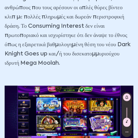
ανθρώπους που τους αρέσουν οι απλές θύρες βίντεο
κλιπ με πολλές πληρωμές και δωρεάν περιστροφική
δράση. Το Consuming Interest δεν είναι
πρωτοποριακό και ισχυρίστηκε ότι δεν άναψε το έθνος
όπως η εξαιρετικά βαθμολογημένη θέση του νέου Dark
Knight Goes up και/ή του δισεκατομμυριούχου
ιδρυτή Mega Moolah.