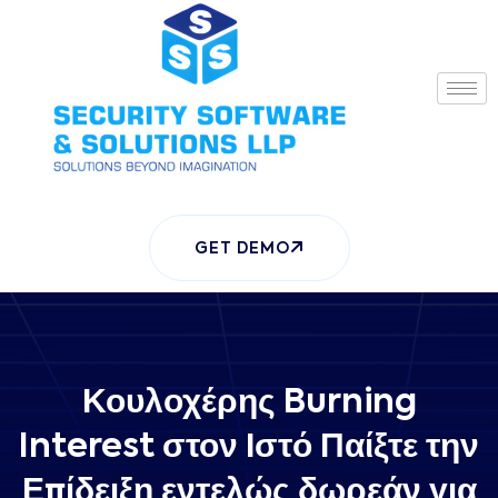
GET DEMO
Κουλοχέρης Burning
Interest στον Ιστό Παίξτε την
Επίδειξη εντελώς δωρεάν για