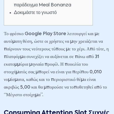
παράδειγμα Meal Bonanza
Δοκιμάστε το γνωστό
Το φρέσκο ​​Google Play Store λειτουργεί και με
αυτόματη θέση, ώστε οι χρήστες να μην χρειάζεται να
παίρνουν τους νεότερους τύπους με το χέρι. Από τότε, η
πλατφόρμα συνεχίζει να αυξάνεται σε πάνω από 31
εκατομμύρια μηνιαία προφίλ.
Η ποικιλία του
στοιχήματός σας μπορεί να είναι για περίπου 0,010
νομίσματα, καθώς και το περιοριστικό θέμα είναι
ακριβώς 5,00 και θα μπορούσε να τοποθετηθεί από το
“Μέγιστο στοίχημα”.
Consuming Attention Slot Συχνές