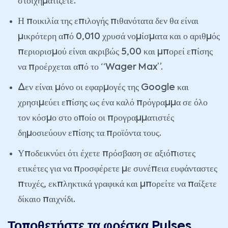
στοιχηματίζετε.
Η ποικιλία της επιλογής πιθανότατα δεν θα είναι
μικρότερη από 0,010 χρυσά νομίσματα και ο αριθμός
περιορισμού είναι ακριβώς 5,00 και μπορεί επίσης
να προέρχεται από το “Wager Max”.
Δεν είναι μόνο οι εφαρμογές της Google και
χρησιμεύει επίσης ως ένα καλό πρόγραμμα σε όλο
τον κόσμο στο οποίο οι προγραμματιστές
δημοσιεύουν επίσης τα προϊόντα τους.
Υποδεικνύει ότι έχετε πρόσβαση σε αξιόπιστες
ετικέτες για να προσφέρετε με συνέπεια ευφάνταστες
πτυχές, εκπληκτικά γραφικά και μπορείτε να παίξετε
δίκαιο παιχνίδι.
Τοποθετήστε τα φρέσκα Pulses