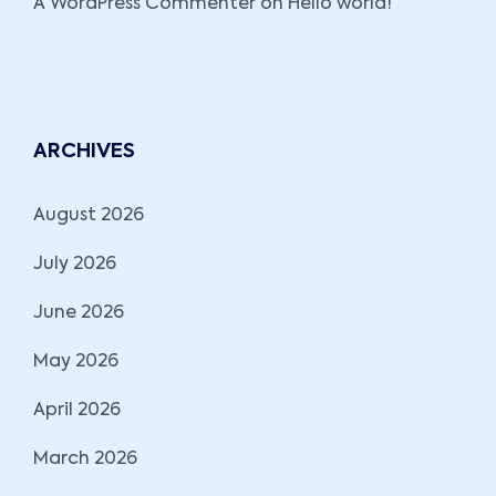
A WordPress Commenter
on
Hello world!
ARCHIVES
August 2026
July 2026
June 2026
May 2026
April 2026
March 2026