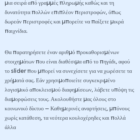
μια σειρά από γραμμές πληρωμής καθώς και τη
δυνατότητα πολλών επιπλέον περιστροφών, όπως
δωρεάν περιστροφές και μπορείτε να παίξετε μικρά
παιχνίδια.
Θα παρατηρήσετε έναν αριθμό προκαθορισμένων
στοιχημάτων που είναι διαθέσιμα από το πηγάδι, αφού
το slider που μπορεί να συνεχίσετε για να χωρέσετε τα
χρήματά σας. Εάν χρησιμοποιείτε συγκεκριμένο
λογισμικό αποκλεισμού διαφημίσεων, λάβετε υπόψη τις
διαμορφώσεις τους. Ακολουθήστε μας όλους στο
κοινωνικό δίκτυο – Καθημερινές αναρτήσεις, μπόνους
χωρίς κατάθεση, τα νεότερα κουλοχέρηδες και πολλά
άλλα