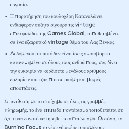
εργασία.
Η παρατήρηση του κουλοχέρη Καταναλώνει
ενδιαφέρον συζητά σίγουρα τις vintage
επικεφαλίδες της Games Global, τοποθετημένες
σε ένα εξαιρετικό vintage θέμα του Λας Βέγκας.
Δεδομένου ότι αυτό δεν είναι ίσως ομοιόμορφα
κατανεμημένο σε όλους τους ανθρώπους, σας δίνει
την ευκαιρία να κερδίσετε μεγάλους αριθμούς
δολαρίων και τζακ ποτ σε ακόμη και μικρές
αποσπάσεις.
Σε αντίθεση με το στοίχημα σε όλες τις γραμμές
πληρωμής, το ένα επίπεδο ποντάρισμα τοποθετείται σε
ό,τι είναι δυνατό να τηρηθεί το αποτέλεσμα. Ωστόσο, το
Burning Focus το νέο ενδιαφέρει ορισμένους