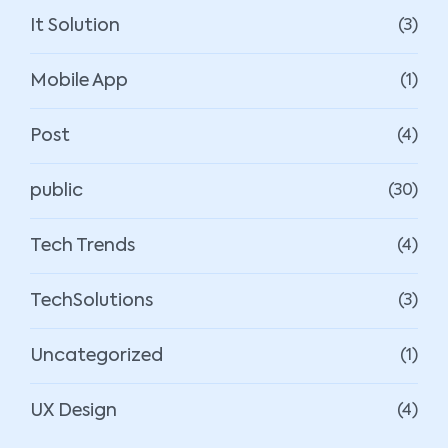
It Solution
(3)
Mobile App
(1)
Post
(4)
public
(30)
Tech Trends
(4)
TechSolutions
(3)
Uncategorized
(1)
UX Design
(4)